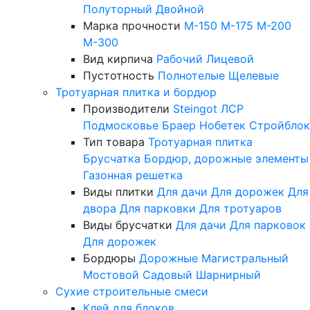
Полуторный
Двойной
Марка прочности
М-150
М-175
М-200
М-300
Вид кирпича
Рабочий
Лицевой
Пустотность
Полнотелые
Щелевые
Тротуарная плитка и бордюр
Производители
Steingot
ЛСР
Подмосковье
Браер
Нобетек
Стройблок
Тип товара
Тротуарная плитка
Брусчатка
Бордюр, дорожные элементы
Газонная решетка
Виды плитки
Для дачи
Для дорожек
Для
двора
Для парковки
Для тротуаров
Виды брусчатки
Для дачи
Для парковок
Для дорожек
Бордюры
Дорожные
Магистральный
Мостовой
Садовый
Шарнирный
Сухие строительные смеси
Клей для блоков