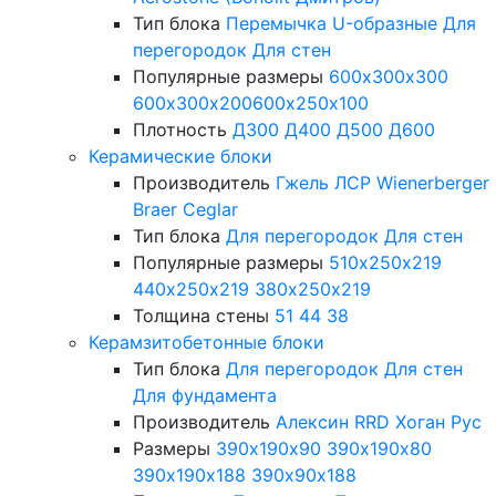
Тип блока
Перемычка
U-образные
Для
перегородок
Для стен
Популярные размеры
600х300х300
600х300х200
600х250х100
Плотность
Д300
Д400
Д500
Д600
Керамические блоки
Производитель
Гжель
ЛСР
Wienerberger
Braer
Ceglar
Тип блока
Для перегородок
Для стен
Популярные размеры
510х250х219
440х250х219
380х250х219
Толщина стены
51
44
38
Керамзитобетонные блоки
Тип блока
Для перегородок
Для стен
Для фундамента
Производитель
Алексин
RRD
Хоган Рус
Размеры
390х190х90
390х190х80
390х190х188
390х90х188