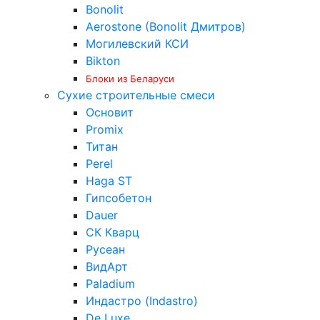
Bonolit
Aerostone (Bonolit Дмитров)
Могилевский КСИ
Bikton
Блоки из Беларуси
Сухие строительные смеси
Основит
Promix
Титан
Perel
Haga ST
Гипсобетон
Dauer
СК Кварц
Русеан
ВидАрт
Paladium
Индастро (Indastro)
De Luxe