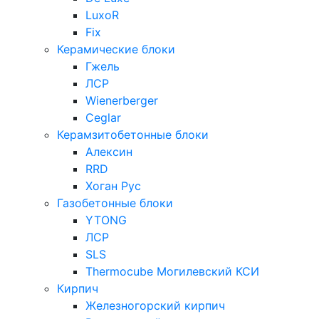
LuxoR
Fix
Керамические блоки
Гжель
ЛСР
Wienerberger
Ceglar
Керамзитобетонные блоки
Алексин
RRD
Хоган Рус
Газобетонные блоки
YTONG
ЛСР
SLS
Thermocube
Могилевский КСИ
Кирпич
Железногорский кирпич