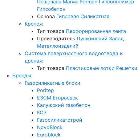
Пешелань
Магма
Forman
Гипсополимер
Гипсобетон
Основа
Гипсовая
Силикатная
Крепеж
Тип товара
Перфорированная лента
Производитель
Пушкинский Завод
Металлоизделий
Система поверхностного водоотвода и
дренаж
Тип товара
Пластиковые лотки
Решетки
Бренды
Газосиликатные блоки
Poritep
ЕЗСМ Егорьевск
Калужский газобетон
КСЗ
Газосиликатстрой
NovoBlock
Euroblock