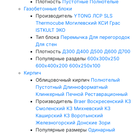
Плотность
Пустотные
Полнотелые
Газобетонные блоки
Производитель
YTONG
ЛСР
SLS
Thermocube
Могилевский КСИ
Грас
ISTKULT
ЭКО
Тип блока
Перемычка
Для перегородок
Для стен
Плотность
Д300
Д400
Д500
Д600
Д700
Популярные разделы
600х300х250
600х400х200
600х250х100
Кирпич
Облицовочный кирпич
Полнотелый
Пустотный
Длинноформатный
Клинкерный
Печной
Реставрационный
Производитель
Braer
Воскресенский КЗ
Смоленский КЗ
Михневский КЗ
Каширский КЗ
Воротынский
Железногорский
Донские Зори
Популярные размеры
Одинарный