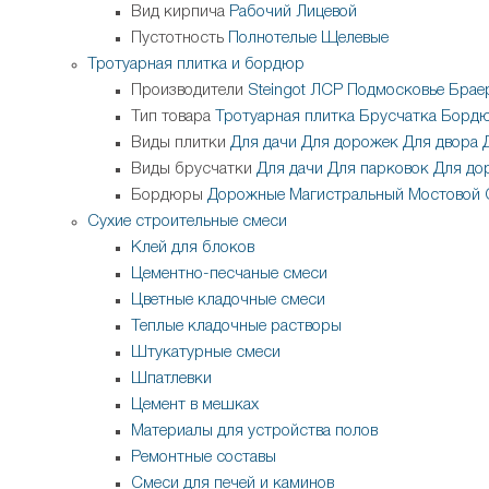
Вид кирпича
Рабочий
Лицевой
Пустотность
Полнотелые
Щелевые
Тротуарная плитка и бордюр
Производители
Steingot
ЛСР
Подмосковье
Брае
Тип товара
Тротуарная плитка
Брусчатка
Бордю
Виды плитки
Для дачи
Для дорожек
Для двора
Виды брусчатки
Для дачи
Для парковок
Для до
Бордюры
Дорожные
Магистральный
Мостовой
Сухие строительные смеси
Клей для блоков
Цементно-песчаные смеси
Цветные кладочные смеси
Теплые кладочные растворы
Штукатурные смеси
Шпатлевки
Цемент в мешках
Материалы для устройства полов
Ремонтные составы
Смеси для печей и каминов