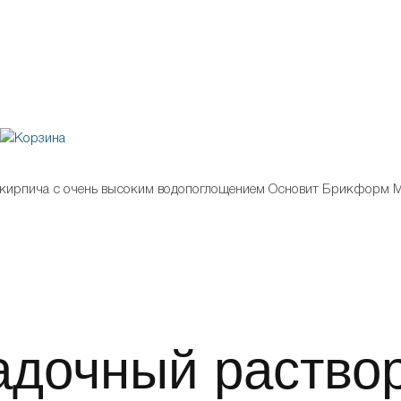
 кирпича с очень высоким водопоглощением Основит Брикформ M
адочный раство