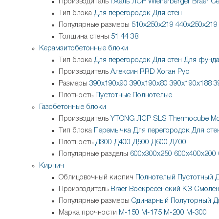
Производитель
Гжель
ЛСР
Wienerberger
Braer
Ce
Тип блока
Для перегородок
Для стен
Популярные размеры
510х250х219
440х250х219
Толщина стены
51
44
38
Керамзитобетонные блоки
Тип блока
Для перегородок
Для стен
Для фунда
Производитель
Алексин
RRD
Хоган Рус
Размеры
390х190х90
390х190х80
390х190х188
3
Плотность
Пустотные
Полнотелые
Газобетонные блоки
Производитель
YTONG
ЛСР
SLS
Thermocube
Мо
Тип блока
Перемычка
Для перегородок
Для сте
Плотность
Д300
Д400
Д500
Д600
Д700
Популярные разделы
600х300х250
600х400х200
Кирпич
Облицовочный кирпич
Полнотелый
Пустотный
Производитель
Braer
Воскресенский КЗ
Смолен
Популярные размеры
Одинарный
Полуторный
Д
Марка прочности
М-150
М-175
М-200
М-300