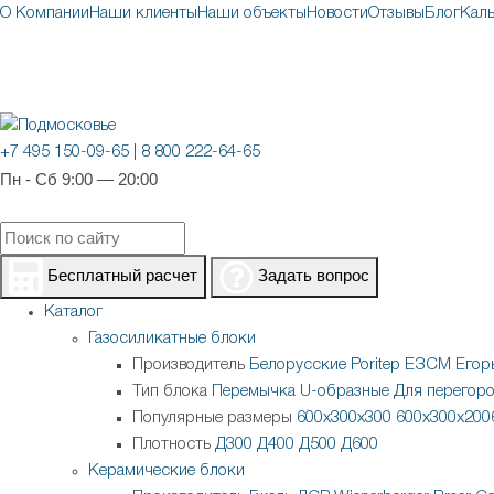
О Компании
Наши клиенты
Наши объекты
Новости
Отзывы
Блог
Кал
+7 495 150-09-65
|
8 800 222-64-65
Пн - Сб 9:00 — 20:00
Бесплатный расчет
Задать вопрос
Каталог
Газосиликатные блоки
Производитель
Белорусские
Poritep
ЕЗСМ Егор
Тип блока
Перемычка
U-образные
Для перегор
Популярные размеры
600х300х300
600х300х200
Плотность
Д300
Д400
Д500
Д600
Керамические блоки