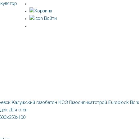
ькулятор
Войти
ьевск
Калужский газобетон
КСЗ
Газосиликатстрой
Euroblock
Bono
одок
Для стен
600х250х100