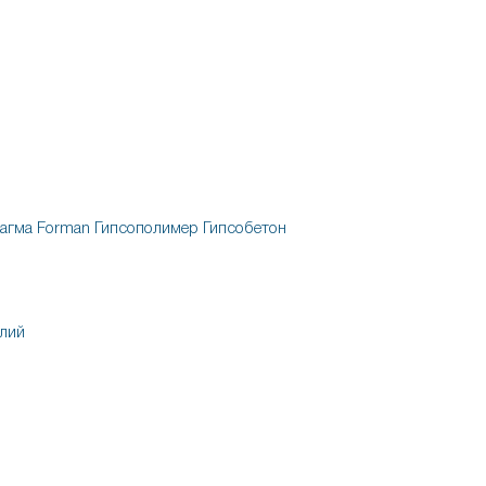
агма
Forman
Гипсополимер
Гипсобетон
лий