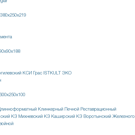
glar
380х250х219
мента
90х90х188
гилевский КСИ
Грас
ISTKULT
ЭКО
н
600х250х100
Длинноформатный
Клинкерный
Печной
Реставрационный
ский КЗ
Михневский КЗ
Каширский КЗ
Воротынский
Железного
войной