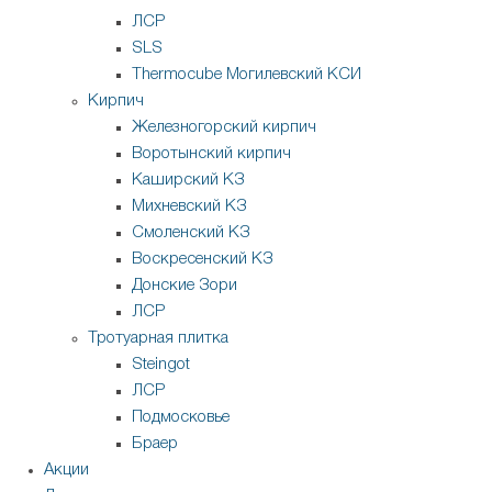
ЛСР
SLS
Thermocube
Могилевский КСИ
Кирпич
Железногорский кирпич
Воротынский кирпич
Каширский КЗ
Михневский КЗ
Смоленский КЗ
Воскресенский КЗ
Донские Зори
ЛСР
Тротуарная плитка
Steingot
ЛСР
Подмосковье
Браер
Акции