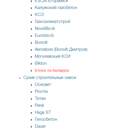
ЕЗСМ Егорьевск
Калужский газобетон
КСЗ
Газосиликатстрой
NovoBlock
Euroblock
Bonolit
Aerostone (Bonolit Дмитров)
Могилевский КСИ
Bikton
Блоки из Беларуси
Сухие строительные смеси
Основит
Promix
Титан
Perel
Haga ST
Гипсобетон
Dauer