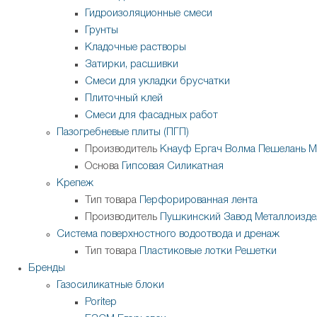
Гидроизоляционные смеси
Грунты
Кладочные растворы
Затирки, расшивки
Смеси для укладки брусчатки
Плиточный клей
Смеси для фасадных работ
Пазогребневые плиты (ПГП)
Производитель
Кнауф
Ергач
Волма
Пешелань
М
Основа
Гипсовая
Силикатная
Крепеж
Тип товара
Перфорированная лента
Производитель
Пушкинский Завод Металлоизде
Система поверхностного водоотвода и дренаж
Тип товара
Пластиковые лотки
Решетки
Бренды
Газосиликатные блоки
Poritep