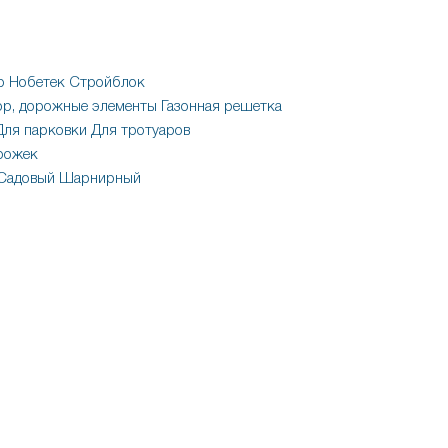
р
Нобетек
Стройблок
р, дорожные элементы
Газонная решетка
Для парковки
Для тротуаров
рожек
Садовый
Шарнирный