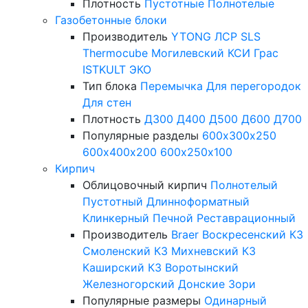
Плотность
Пустотные
Полнотелые
Газобетонные блоки
Производитель
YTONG
ЛСР
SLS
Thermocube
Могилевский КСИ
Грас
ISTKULT
ЭКО
Тип блока
Перемычка
Для перегородок
Для стен
Плотность
Д300
Д400
Д500
Д600
Д700
Популярные разделы
600х300х250
600х400х200
600х250х100
Кирпич
Облицовочный кирпич
Полнотелый
Пустотный
Длинноформатный
Клинкерный
Печной
Реставрационный
Производитель
Braer
Воскресенский КЗ
Смоленский КЗ
Михневский КЗ
Каширский КЗ
Воротынский
Железногорский
Донские Зори
Популярные размеры
Одинарный