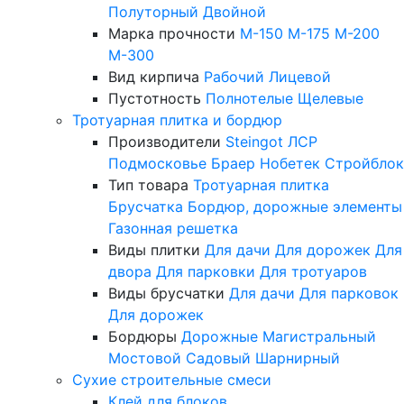
Полуторный
Двойной
Марка прочности
М-150
М-175
М-200
М-300
Вид кирпича
Рабочий
Лицевой
Пустотность
Полнотелые
Щелевые
Тротуарная плитка и бордюр
Производители
Steingot
ЛСР
Подмосковье
Браер
Нобетек
Стройблок
Тип товара
Тротуарная плитка
Брусчатка
Бордюр, дорожные элементы
Газонная решетка
Виды плитки
Для дачи
Для дорожек
Для
двора
Для парковки
Для тротуаров
Виды брусчатки
Для дачи
Для парковок
Для дорожек
Бордюры
Дорожные
Магистральный
Мостовой
Садовый
Шарнирный
Сухие строительные смеси
Клей для блоков