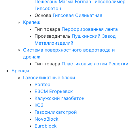
Пешелань
Магма
Forman
Гипсополимер
Гипсобетон
Основа
Гипсовая
Силикатная
Крепеж
Тип товара
Перфорированная лента
Производитель
Пушкинский Завод
Металлоизделий
Система поверхностного водоотвода и
дренаж
Тип товара
Пластиковые лотки
Решетки
Бренды
Газосиликатные блоки
Poritep
ЕЗСМ Егорьевск
Калужский газобетон
КСЗ
Газосиликатстрой
NovoBlock
Euroblock