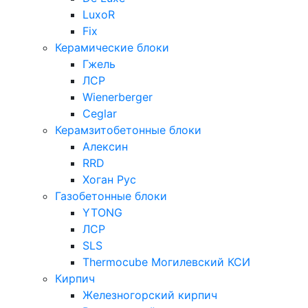
LuxoR
Fix
Керамические блоки
Гжель
ЛСР
Wienerberger
Ceglar
Керамзитобетонные блоки
Алексин
RRD
Хоган Рус
Газобетонные блоки
YTONG
ЛСР
SLS
Thermocube
Могилевский КСИ
Кирпич
Железногорский кирпич