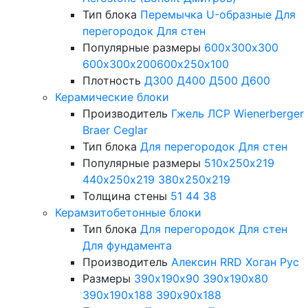
Тип блока
Перемычка
U-образные
Для
перегородок
Для стен
Популярные размеры
600х300х300
600х300х200
600х250х100
Плотность
Д300
Д400
Д500
Д600
Керамические блоки
Производитель
Гжель
ЛСР
Wienerberger
Braer
Ceglar
Тип блока
Для перегородок
Для стен
Популярные размеры
510х250х219
440х250х219
380х250х219
Толщина стены
51
44
38
Керамзитобетонные блоки
Тип блока
Для перегородок
Для стен
Для фундамента
Производитель
Алексин
RRD
Хоган Рус
Размеры
390х190х90
390х190х80
390х190х188
390х90х188