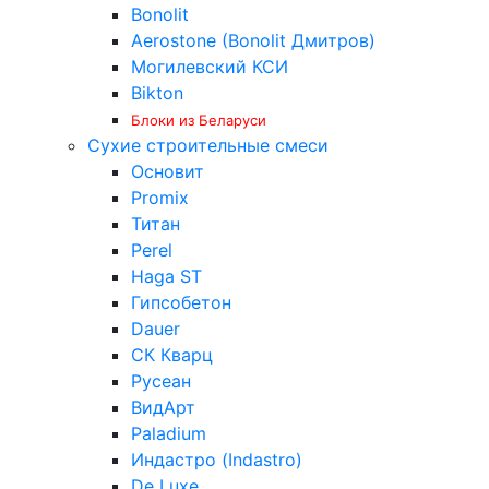
Bonolit
Aerostone (Bonolit Дмитров)
Могилевский КСИ
Bikton
Блоки из Беларуси
Сухие строительные смеси
Основит
Promix
Титан
Perel
Haga ST
Гипсобетон
Dauer
СК Кварц
Русеан
ВидАрт
Paladium
Индастро (Indastro)
De Luxe