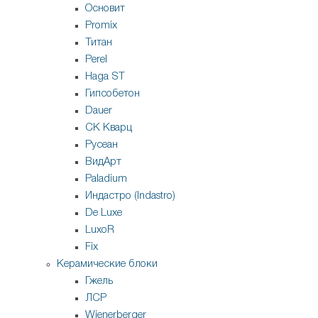
Основит
Promix
Титан
Perel
Haga ST
Гипсобетон
Dauer
СК Кварц
Русеан
ВидАрт
Paladium
Индастро (Indastro)
De Luxe
LuxoR
Fix
Керамические блоки
Гжель
ЛСР
Wienerberger