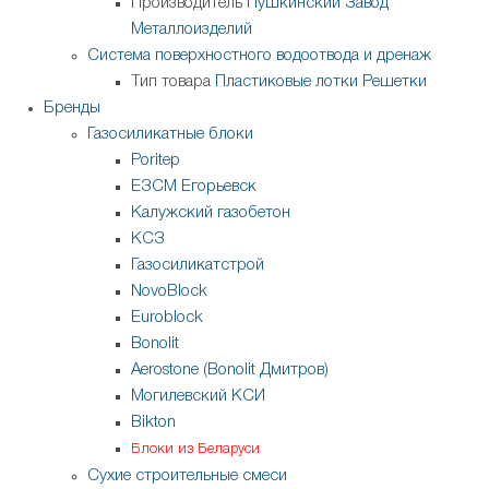
Производитель
Пушкинский Завод
Металлоизделий
Система поверхностного водоотвода и дренаж
Тип товара
Пластиковые лотки
Решетки
Бренды
Газосиликатные блоки
Poritep
ЕЗСМ Егорьевск
Калужский газобетон
КСЗ
Газосиликатстрой
NovoBlock
Euroblock
Bonolit
Aerostone (Bonolit Дмитров)
Могилевский КСИ
Bikton
Блоки из Беларуси
Сухие строительные смеси