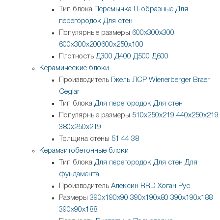
Тип блока
Перемычка
U-образные
Для
перегородок
Для стен
Популярные размеры
600х300х300
600х300х200
600х250х100
Плотность
Д300
Д400
Д500
Д600
Керамические блоки
Производитель
Гжель
ЛСР
Wienerberger
Braer
Ceglar
Тип блока
Для перегородок
Для стен
Популярные размеры
510х250х219
440х250х219
380х250х219
Толщина стены
51
44
38
Керамзитобетонные блоки
Тип блока
Для перегородок
Для стен
Для
фундамента
Производитель
Алексин
RRD
Хоган Рус
Размеры
390х190х90
390х190х80
390х190х188
390х90х188