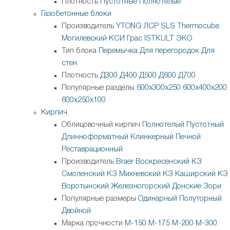
Плотность
Пустотные
Полнотелые
Газобетонные блоки
Производитель
YTONG
ЛСР
SLS
Thermocube
Могилевский КСИ
Грас
ISTKULT
ЭКО
Тип блока
Перемычка
Для перегородок
Для
стен
Плотность
Д300
Д400
Д500
Д600
Д700
Популярные разделы
600х300х250
600х400х200
600х250х100
Кирпич
Облицовочный кирпич
Полнотелый
Пустотный
Длинноформатный
Клинкерный
Печной
Реставрационный
Производитель
Braer
Воскресенский КЗ
Смоленский КЗ
Михневский КЗ
Каширский КЗ
Воротынский
Железногорский
Донские Зори
Популярные размеры
Одинарный
Полуторный
Двойной
Марка прочности
М-150
М-175
М-200
М-300