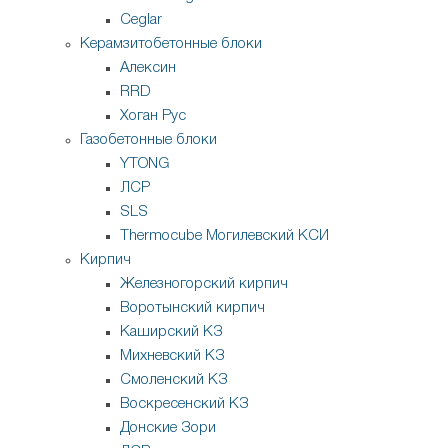
Ceglar
Керамзитобетонные блоки
Алексин
RRD
Хоган Рус
Газобетонные блоки
YTONG
ЛСР
SLS
Thermocube
Могилевский КСИ
Кирпич
Железногорский кирпич
Воротынский кирпич
Каширский КЗ
Михневский КЗ
Смоленский КЗ
Воскресенский КЗ
Донские Зори