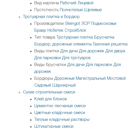
Вид кирпича
Рабочий
Лицевой
Пустотность
Полнотелые
Щелевые
Тротуарная плитка и бордюр
Производители
Steingot
ЛСР
Подмосковье
Браер
Нобетек
Стройблок
Тип товара
Тротуарная плитка
Брусчатка
Бордюр, дорожные элементы
Газонная решетка
Виды плитки
Для дачи
Для дорожек
Для двора
Для парковки
Для тротуаров
Виды брусчатки
Для дачи
Для парковок
Для
дорожек
Бордюры
Дорожные
Магистральный
Мостовой
Садовый
Шарнирный
Сухие строительные смеси
Клей для блоков
Цементно-песчаные смеси
Цветные кладочные смеси
Теплые кладочные растворы
Штукатурные смеси