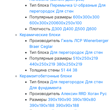
Тип блока
Перемычка
U-образные
Для
перегородок
Для стен
Популярные размеры
600х300х300
600х300х200
600х250х100
Плотность
Д300
Д400
Д500
Д600
Керамические блоки
Производитель
Гжель
ЛСР
Wienerberger
Braer
Ceglar
Тип блока
Для перегородок
Для стен
Популярные размеры
510х250х219
440х250х219
380х250х219
Толщина стены
51
44
38
Керамзитобетонные блоки
Тип блока
Для перегородок
Для стен
Для фундамента
Производитель
Алексин
RRD
Хоган Рус
Размеры
390х190х90
390х190х80
390х190х188
390х90х188