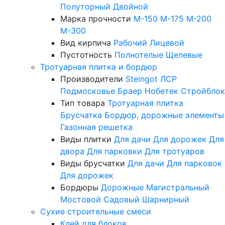
Полуторный
Двойной
Марка прочности
М-150
М-175
М-200
М-300
Вид кирпича
Рабочий
Лицевой
Пустотность
Полнотелые
Щелевые
Тротуарная плитка и бордюр
Производители
Steingot
ЛСР
Подмосковье
Браер
Нобетек
Стройблок
Тип товара
Тротуарная плитка
Брусчатка
Бордюр, дорожные элементы
Газонная решетка
Виды плитки
Для дачи
Для дорожек
Для
двора
Для парковки
Для тротуаров
Виды брусчатки
Для дачи
Для парковок
Для дорожек
Бордюры
Дорожные
Магистральный
Мостовой
Садовый
Шарнирный
Сухие строительные смеси
Клей для блоков