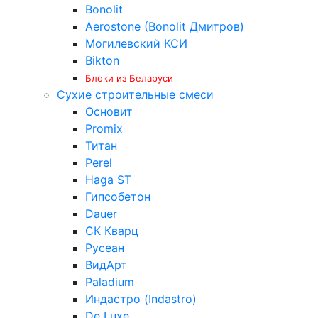
Bonolit
Aerostone (Bonolit Дмитров)
Могилевский КСИ
Bikton
Блоки из Беларуси
Сухие строительные смеси
Основит
Promix
Титан
Perel
Haga ST
Гипсобетон
Dauer
СК Кварц
Русеан
ВидАрт
Paladium
Индастро (Indastro)
De Luxe