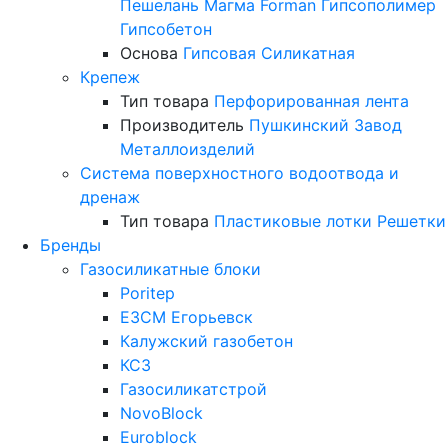
Пешелань
Магма
Forman
Гипсополимер
Гипсобетон
Основа
Гипсовая
Силикатная
Крепеж
Тип товара
Перфорированная лента
Производитель
Пушкинский Завод
Металлоизделий
Система поверхностного водоотвода и
дренаж
Тип товара
Пластиковые лотки
Решетки
Бренды
Газосиликатные блоки
Poritep
ЕЗСМ Егорьевск
Калужский газобетон
КСЗ
Газосиликатстрой
NovoBlock
Euroblock