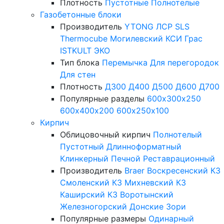
Плотность
Пустотные
Полнотелые
Газобетонные блоки
Производитель
YTONG
ЛСР
SLS
Thermocube
Могилевский КСИ
Грас
ISTKULT
ЭКО
Тип блока
Перемычка
Для перегородок
Для стен
Плотность
Д300
Д400
Д500
Д600
Д700
Популярные разделы
600х300х250
600х400х200
600х250х100
Кирпич
Облицовочный кирпич
Полнотелый
Пустотный
Длинноформатный
Клинкерный
Печной
Реставрационный
Производитель
Braer
Воскресенский КЗ
Смоленский КЗ
Михневский КЗ
Каширский КЗ
Воротынский
Железногорский
Донские Зори
Популярные размеры
Одинарный