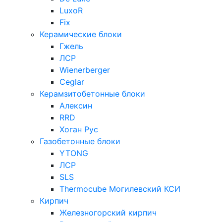
LuxoR
Fix
Керамические блоки
Гжель
ЛСР
Wienerberger
Ceglar
Керамзитобетонные блоки
Алексин
RRD
Хоган Рус
Газобетонные блоки
YTONG
ЛСР
SLS
Thermocube
Могилевский КСИ
Кирпич
Железногорский кирпич