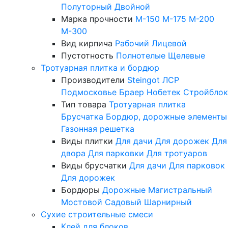
Полуторный
Двойной
Марка прочности
М-150
М-175
М-200
М-300
Вид кирпича
Рабочий
Лицевой
Пустотность
Полнотелые
Щелевые
Тротуарная плитка и бордюр
Производители
Steingot
ЛСР
Подмосковье
Браер
Нобетек
Стройблок
Тип товара
Тротуарная плитка
Брусчатка
Бордюр, дорожные элементы
Газонная решетка
Виды плитки
Для дачи
Для дорожек
Для
двора
Для парковки
Для тротуаров
Виды брусчатки
Для дачи
Для парковок
Для дорожек
Бордюры
Дорожные
Магистральный
Мостовой
Садовый
Шарнирный
Сухие строительные смеси
Клей для блоков