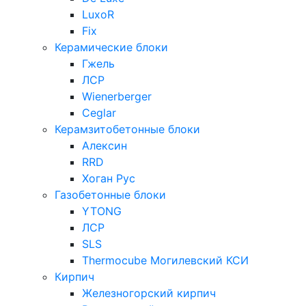
LuxoR
Fix
Керамические блоки
Гжель
ЛСР
Wienerberger
Ceglar
Керамзитобетонные блоки
Алексин
RRD
Хоган Рус
Газобетонные блоки
YTONG
ЛСР
SLS
Thermocube
Могилевский КСИ
Кирпич
Железногорский кирпич