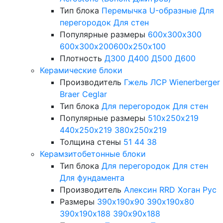
Тип блока
Перемычка
U-образные
Для
перегородок
Для стен
Популярные размеры
600х300х300
600х300х200
600х250х100
Плотность
Д300
Д400
Д500
Д600
Керамические блоки
Производитель
Гжель
ЛСР
Wienerberger
Braer
Ceglar
Тип блока
Для перегородок
Для стен
Популярные размеры
510х250х219
440х250х219
380х250х219
Толщина стены
51
44
38
Керамзитобетонные блоки
Тип блока
Для перегородок
Для стен
Для фундамента
Производитель
Алексин
RRD
Хоган Рус
Размеры
390х190х90
390х190х80
390х190х188
390х90х188