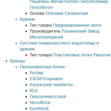
Пешелань
Магма
Forman
Гипсополимер
Гипсобетон
Основа
Гипсовая
Силикатная
Крепеж
Тип товара
Перфорированная лента
Производитель
Пушкинский Завод
Металлоизделий
Система поверхностного водоотвода и
дренаж
Тип товара
Пластиковые лотки
Решетки
Бренды
Газосиликатные блоки
Poritep
ЕЗСМ Егорьевск
Калужский газобетон
КСЗ
Газосиликатстрой
NovoBlock
Euroblock