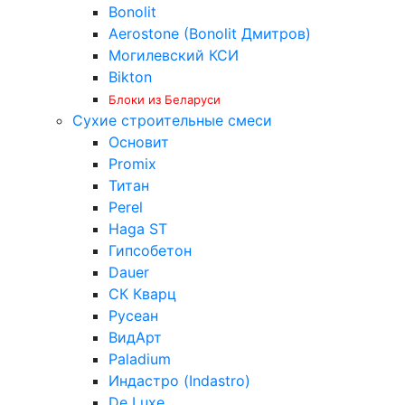
Bonolit
Aerostone (Bonolit Дмитров)
Могилевский КСИ
Bikton
Блоки из Беларуси
Сухие строительные смеси
Основит
Promix
Титан
Perel
Haga ST
Гипсобетон
Dauer
СК Кварц
Русеан
ВидАрт
Paladium
Индастро (Indastro)
De Luxe