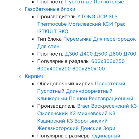
Плотность
Пустотные
Полнотелые
Газобетонные блоки
Производитель
YTONG
ЛСР
SLS
Thermocube
Могилевский КСИ
Грас
ISTKULT
ЭКО
Тип блока
Перемычка
Для перегородок
Для стен
Плотность
Д300
Д400
Д500
Д600
Д700
Популярные разделы
600х300х250
600х400х200
600х250х100
Кирпич
Облицовочный кирпич
Полнотелый
Пустотный
Длинноформатный
Клинкерный
Печной
Реставрационный
Производитель
Braer
Воскресенский КЗ
Смоленский КЗ
Михневский КЗ
Каширский КЗ
Воротынский
Железногорский
Донские Зори
Популярные размеры
Одинарный