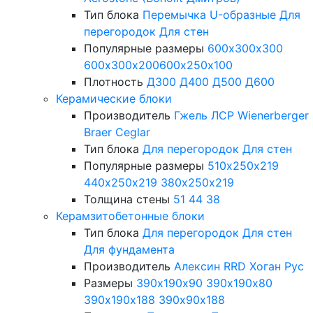
Тип блока
Перемычка
U-образные
Для
перегородок
Для стен
Популярные размеры
600х300х300
600х300х200
600х250х100
Плотность
Д300
Д400
Д500
Д600
Керамические блоки
Производитель
Гжель
ЛСР
Wienerberger
Braer
Ceglar
Тип блока
Для перегородок
Для стен
Популярные размеры
510х250х219
440х250х219
380х250х219
Толщина стены
51
44
38
Керамзитобетонные блоки
Тип блока
Для перегородок
Для стен
Для фундамента
Производитель
Алексин
RRD
Хоган Рус
Размеры
390х190х90
390х190х80
390х190х188
390х90х188