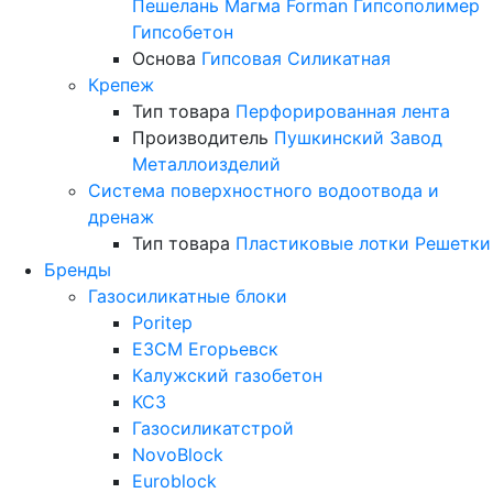
Пешелань
Магма
Forman
Гипсополимер
Гипсобетон
Основа
Гипсовая
Силикатная
Крепеж
Тип товара
Перфорированная лента
Производитель
Пушкинский Завод
Металлоизделий
Система поверхностного водоотвода и
дренаж
Тип товара
Пластиковые лотки
Решетки
Бренды
Газосиликатные блоки
Poritep
ЕЗСМ Егорьевск
Калужский газобетон
КСЗ
Газосиликатстрой
NovoBlock
Euroblock