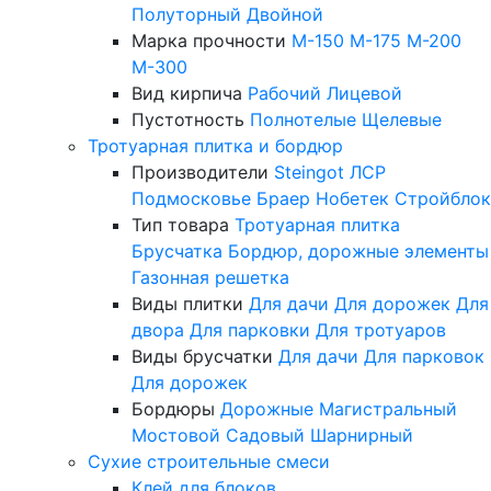
Полуторный
Двойной
Марка прочности
М-150
М-175
М-200
М-300
Вид кирпича
Рабочий
Лицевой
Пустотность
Полнотелые
Щелевые
Тротуарная плитка и бордюр
Производители
Steingot
ЛСР
Подмосковье
Браер
Нобетек
Стройблок
Тип товара
Тротуарная плитка
Брусчатка
Бордюр, дорожные элементы
Газонная решетка
Виды плитки
Для дачи
Для дорожек
Для
двора
Для парковки
Для тротуаров
Виды брусчатки
Для дачи
Для парковок
Для дорожек
Бордюры
Дорожные
Магистральный
Мостовой
Садовый
Шарнирный
Сухие строительные смеси
Клей для блоков