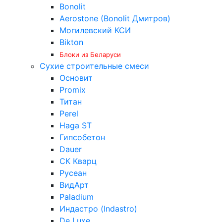
Bonolit
Aerostone (Bonolit Дмитров)
Могилевский КСИ
Bikton
Блоки из Беларуси
Сухие строительные смеси
Основит
Promix
Титан
Perel
Haga ST
Гипсобетон
Dauer
СК Кварц
Русеан
ВидАрт
Paladium
Индастро (Indastro)
De Luxe