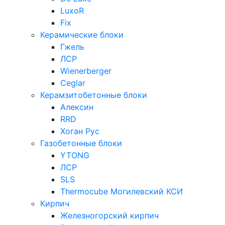
LuxoR
Fix
Керамические блоки
Гжель
ЛСР
Wienerberger
Ceglar
Керамзитобетонные блоки
Алексин
RRD
Хоган Рус
Газобетонные блоки
YTONG
ЛСР
SLS
Thermocube
Могилевский КСИ
Кирпич
Железногорский кирпич