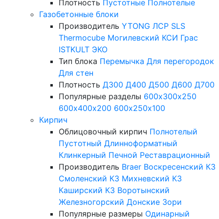
Плотность
Пустотные
Полнотелые
Газобетонные блоки
Производитель
YTONG
ЛСР
SLS
Thermocube
Могилевский КСИ
Грас
ISTKULT
ЭКО
Тип блока
Перемычка
Для перегородок
Для стен
Плотность
Д300
Д400
Д500
Д600
Д700
Популярные разделы
600х300х250
600х400х200
600х250х100
Кирпич
Облицовочный кирпич
Полнотелый
Пустотный
Длинноформатный
Клинкерный
Печной
Реставрационный
Производитель
Braer
Воскресенский КЗ
Смоленский КЗ
Михневский КЗ
Каширский КЗ
Воротынский
Железногорский
Донские Зори
Популярные размеры
Одинарный