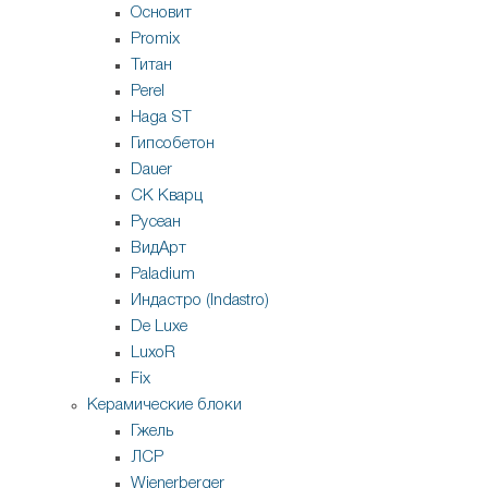
Основит
Promix
Титан
Perel
Haga ST
Гипсобетон
Dauer
СК Кварц
Русеан
ВидАрт
Paladium
Индастро (Indastro)
De Luxe
LuxoR
Fix
Керамические блоки
Гжель
ЛСР
Wienerberger