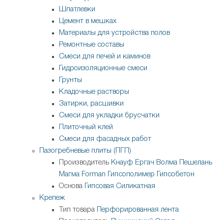
Шпатлевки
Цемент в мешках
Материалы для устройства полов
Ремонтные составы
Смеси для печей и каминов
Гидроизоляционные смеси
Грунты
Кладочные растворы
Затирки, расшивки
Смеси для укладки брусчатки
Плиточный клей
Смеси для фасадных работ
Пазогребневые плиты (ПГП)
Производитель
Кнауф
Ергач
Волма
Пешелань
Магма
Forman
Гипсополимер
Гипсобетон
Основа
Гипсовая
Силикатная
Крепеж
Тип товара
Перфорированная лента