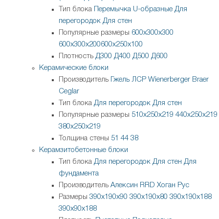
Тип блока
Перемычка
U-образные
Для
перегородок
Для стен
Популярные размеры
600х300х300
600х300х200
600х250х100
Плотность
Д300
Д400
Д500
Д600
Керамические блоки
Производитель
Гжель
ЛСР
Wienerberger
Braer
Ceglar
Тип блока
Для перегородок
Для стен
Популярные размеры
510х250х219
440х250х219
380х250х219
Толщина стены
51
44
38
Керамзитобетонные блоки
Тип блока
Для перегородок
Для стен
Для
фундамента
Производитель
Алексин
RRD
Хоган Рус
Размеры
390х190х90
390х190х80
390х190х188
390х90х188