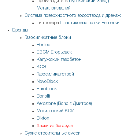
Производитель
Пушкинский Завод
Металлоизделий
Система поверхностного водоотвода и дренаж
Тип товара
Пластиковые лотки
Решетки
Бренды
Газосиликатные блоки
Poritep
ЕЗСМ Егорьевск
Калужский газобетон
КСЗ
Газосиликатстрой
NovoBlock
Euroblock
Bonolit
Aerostone (Bonolit Дмитров)
Могилевский КСИ
Bikton
Блоки из Беларуси
Сухие строительные смеси