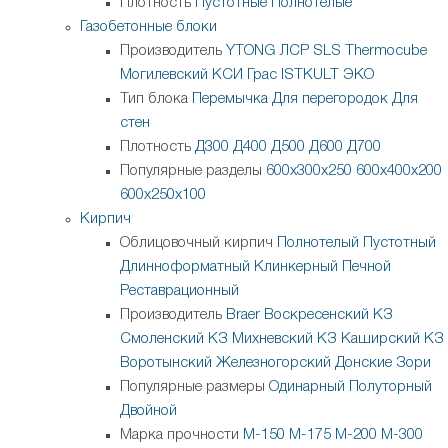
Плотность
Пустотные
Полнотелые
Газобетонные блоки
Производитель
YTONG
ЛСР
SLS
Thermocube
Могилевский КСИ
Грас
ISTKULT
ЭКО
Тип блока
Перемычка
Для перегородок
Для
стен
Плотность
Д300
Д400
Д500
Д600
Д700
Популярные разделы
600х300х250
600х400х200
600х250х100
Кирпич
Облицовочный кирпич
Полнотелый
Пустотный
Длинноформатный
Клинкерный
Печной
Реставрационный
Производитель
Braer
Воскресенский КЗ
Смоленский КЗ
Михневский КЗ
Каширский КЗ
Воротынский
Железногорский
Донские Зори
Популярные размеры
Одинарный
Полуторный
Двойной
Марка прочности
М-150
М-175
М-200
М-300