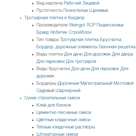
Вид кирпича
Рабочий
Лицевой
Пустотность
Полнотелые
Щелевые
Тротуарная плитка и бордюр
Производители
Steingot
ЛСР
Подмосковье
Браер
Нобетек
Стройблок
Тип товара
Тротуарная плитка
Брусчатка
Бордюр, дорожные элементы
Газонная решетка
Виды плитки
Для дачи
Для дорожек
Для двора
Для парковки
Для тротуаров
Виды брусчатки
Для дачи
Для парковок
Для
дорожек
Бордюры
Дорожные
Магистральный
Мостовой
Садовый
Шарнирный
Сухие строительные смеси
Клей для блоков
Цементно-песчаные смеси
Цветные кладочные смеси
Теплые кладочные растворы
Штукатурные смеси