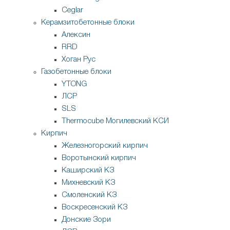
Ceglar
Керамзитобетонные блоки
Алексин
RRD
Хоган Рус
Газобетонные блоки
YTONG
ЛСР
SLS
Thermocube
Могилевский КСИ
Кирпич
Железногорский кирпич
Воротынский кирпич
Каширский КЗ
Михневский КЗ
Смоленский КЗ
Воскресенский КЗ
Донские Зори