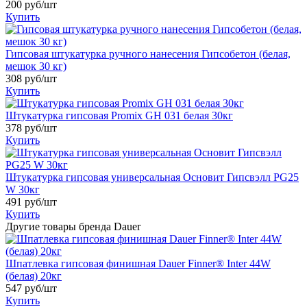
200
руб/шт
Купить
Гипсовая штукатурка ручного нанесения Гипсобетон (белая,
мешок 30 кг)
308
руб/шт
Купить
Штукатурка гипсовая Promix GH 031 белая 30кг
378
руб/шт
Купить
Штукатурка гипсовая универсальная Основит Гипсвэлл PG25
W 30кг
491
руб/шт
Купить
Другие товары бренда Dauer
Шпатлевка гипсовая финишная Dauer Finner® Inter 44W
(белая) 20кг
547
руб/шт
Купить