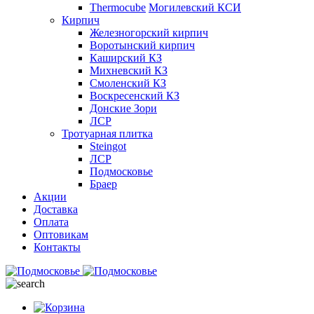
Thermocube
Могилевский КСИ
Кирпич
Железногорский кирпич
Воротынский кирпич
Каширский КЗ
Михневский КЗ
Смоленский КЗ
Воскресенский КЗ
Донские Зори
ЛСР
Тротуарная плитка
Steingot
ЛСР
Подмосковье
Браер
Акции
Доставка
Оплата
Оптовикам
Контакты