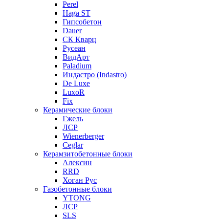
Perel
Haga ST
Гипсобетон
Dauer
СК Кварц
Русеан
ВидАрт
Paladium
Индастро (Indastro)
De Luxe
LuxoR
Fix
Керамические блоки
Гжель
ЛСР
Wienerberger
Ceglar
Керамзитобетонные блоки
Алексин
RRD
Хоган Рус
Газобетонные блоки
YTONG
ЛСР
SLS