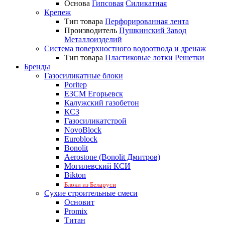
Основа
Гипсовая
Силикатная
Крепеж
Тип товара
Перфорированная лента
Производитель
Пушкинский Завод
Металлоизделий
Система поверхностного водоотвода и дренаж
Тип товара
Пластиковые лотки
Решетки
Бренды
Газосиликатные блоки
Poritep
ЕЗСМ Егорьевск
Калужский газобетон
КСЗ
Газосиликатстрой
NovoBlock
Euroblock
Bonolit
Aerostone (Bonolit Дмитров)
Могилевский КСИ
Bikton
Блоки из Беларуси
Сухие строительные смеси
Основит
Promix
Титан