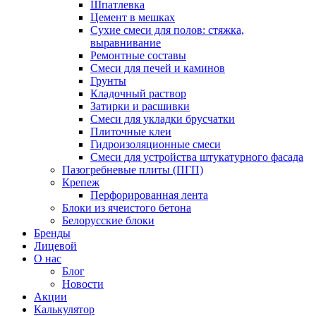
Шпатлевка
Цемент в мешках
Сухие смеси для полов: стяжка,
выравнивание
Ремонтные составы
Смеси для печей и каминов
Грунты
Кладочный раствор
Затирки и расшивки
Смеси для укладки брусчатки
Плиточные клеи
Гидроизоляционные смеси
Смеси для устройства штукатурного фасада
Пазогребневые плиты (ПГП)
Крепеж
Перфорированная лента
Блоки из ячеистого бетона
Белорусские блоки
Бренды
Лицевой
О нас
Блог
Новости
Акции
Калькулятор