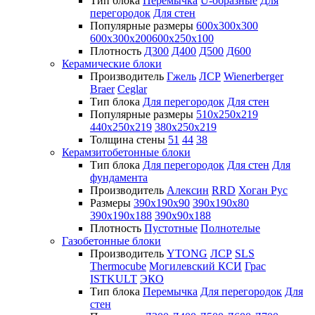
Тип блока
Перемычка
U-образные
Для
перегородок
Для стен
Популярные размеры
600х300х300
600х300х200
600х250х100
Плотность
Д300
Д400
Д500
Д600
Керамические блоки
Производитель
Гжель
ЛСР
Wienerberger
Braer
Ceglar
Тип блока
Для перегородок
Для стен
Популярные размеры
510х250х219
440х250х219
380х250х219
Толщина стены
51
44
38
Керамзитобетонные блоки
Тип блока
Для перегородок
Для стен
Для
фундамента
Производитель
Алексин
RRD
Хоган Рус
Размеры
390х190х90
390х190х80
390х190х188
390х90х188
Плотность
Пустотные
Полнотелые
Газобетонные блоки
Производитель
YTONG
ЛСР
SLS
Thermocube
Могилевский КСИ
Грас
ISTKULT
ЭКО
Тип блока
Перемычка
Для перегородок
Для
стен