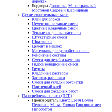
дорожек
Бордюры
Дорожные
Магистральный
Мостовой
Садовый
Шарнирный
Сухие строительные смеси
Клей для блоков
Цементно-песчаные смеси
Цветные кладочные смеси
Теплые кладочные растворы
Штукатурные смеси
Шпатлевки
Цемент в мешках
Материалы для устройства полов
Ремонтные составы
Смеси для печей и каминов
Гидроизоляционные смеси
Грунты
Кладочные растворы
Затирки, расшивки
Смеси для укладки брусчатки
Плиточный клей
Смеси для фасадных работ
Пазогребневые плиты (ПГП)
Производитель
Кнауф
Ергач
Волма
Пешелань
Магма
Forman
Гипсополимер
Гипсобетон