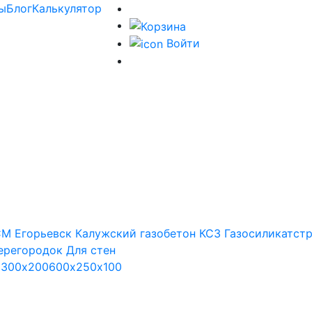
ы
Блог
Калькулятор
Войти
М Егорьевск
Калужский газобетон
КСЗ
Газосиликатст
ерегородок
Для стен
х300х200
600х250х100