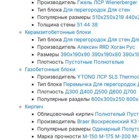
Производитель
Гжель
ЛСР
Wienerberger
Тип блока
Для перегородок
Для стен
Популярные размеры
510х250х219
440х
Толщина стены
51
44
38
Керамзитобетонные блоки
Тип блока
Для перегородок
Для стен
Дл
Производитель
Алексин
RRD
Хоган Рус
Размеры
390х190х90
390х190х80
390х1
Плотность
Пустотные
Полнотелые
Газобетонные блоки
Производитель
YTONG
ЛСР
SLS
Thermo
Тип блока
Перемычка
Для перегородок
Плотность
Д300
Д400
Д500
Д600
Д700
Популярные разделы
600х300х250
600х
Кирпич
Облицовочный кирпич
Полнотелый
Пус
Производитель
Braer
Воскресенский КЗ
Популярные размеры
Одинарный
Полут
Марка прочности
М-150
М-175
М-200
М-