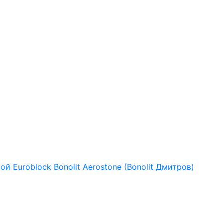
рой
Euroblock
Bonolit
Aerostone (Bonolit Дмитров)