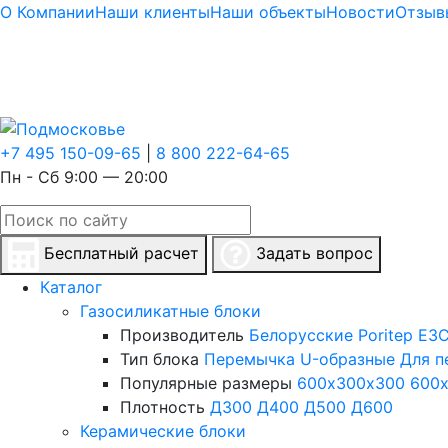
О Компании
Наши клиенты
Наши объекты
Новости
Отзыв
+7 495 150-09-65
|
8 800 222-64-65
Пн - Сб 9:00 — 20:00
Бесплатный расчет
Задать вопрос
Каталог
Газосиликатные блоки
Производитель
Белорусские
Poritep
ЕЗС
Тип блока
Перемычка
U-образные
Для п
Популярные размеры
600х300х300
600
Плотность
Д300
Д400
Д500
Д600
Керамические блоки