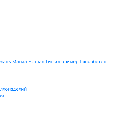
лань
Магма
Forman
Гипсополимер
Гипсобетон
ллоизделий
аж