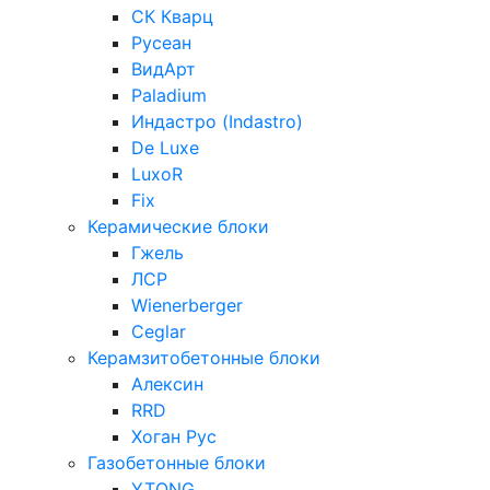
СК Кварц
Русеан
ВидАрт
Paladium
Индастро (Indastro)
De Luxe
LuxoR
Fix
Керамические блоки
Гжель
ЛСР
Wienerberger
Ceglar
Керамзитобетонные блоки
Алексин
RRD
Хоган Рус
Газобетонные блоки
YTONG