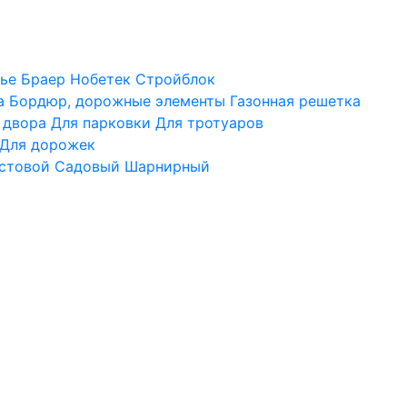
ье
Браер
Нобетек
Стройблок
а
Бордюр, дорожные элементы
Газонная решетка
 двора
Для парковки
Для тротуаров
Для дорожек
стовой
Садовый
Шарнирный