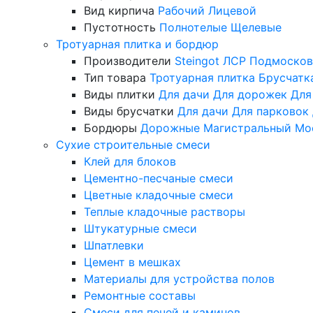
Вид кирпича
Рабочий
Лицевой
Пустотность
Полнотелые
Щелевые
Тротуарная плитка и бордюр
Производители
Steingot
ЛСР
Подмосков
Тип товара
Тротуарная плитка
Брусчатк
Виды плитки
Для дачи
Для дорожек
Для
Виды брусчатки
Для дачи
Для парковок
Бордюры
Дорожные
Магистральный
Мо
Сухие строительные смеси
Клей для блоков
Цементно-песчаные смеси
Цветные кладочные смеси
Теплые кладочные растворы
Штукатурные смеси
Шпатлевки
Цемент в мешках
Материалы для устройства полов
Ремонтные составы
Смеси для печей и каминов