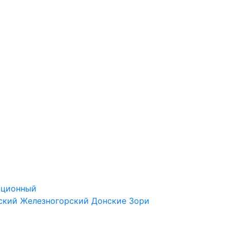
ационный
ский
Железногорский
Донские Зори