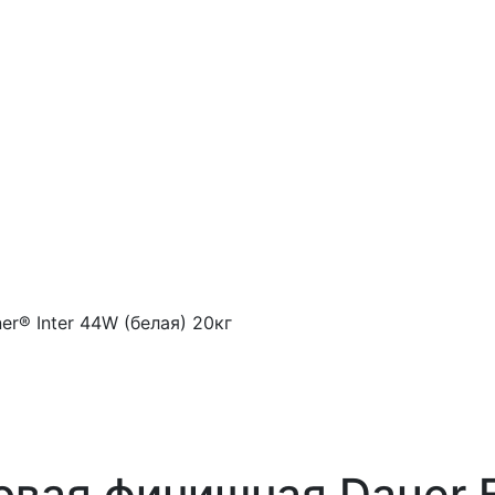
r® Inter 44W (белая) 20кг
вая финишная Dauer Fi