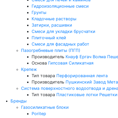
Гидроизоляционные смеси
Грунты
Кладочные растворы
Затирки, расшивки
Смеси для укладки брусчатки
Плиточный клей
Смеси для фасадных работ
Пазогребневые плиты (ПГП)
Производитель
Кнауф
Ергач
Волма
Пеше
Основа
Гипсовая
Силикатная
Крепеж
Тип товара
Перфорированная лента
Производитель
Пушкинский Завод Мета
Система поверхностного водоотвода и дрен
Тип товара
Пластиковые лотки
Решетки
Бренды
Газосиликатные блоки
Poritep