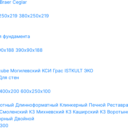
Braer
Ceglar
250х219
380х250х219
я фундамента
90х188
390х90х188
cube
Могилевский КСИ
Грас
ISTKULT
ЭКО
Для стен
400х200
600х250х100
тотный
Длинноформатный
Клинкерный
Печной
Реставр
Смоленский КЗ
Михневский КЗ
Каширский КЗ
Воротын
орный
Двойной
300