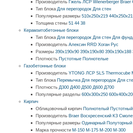
Производитель
Гжель
ЛСР
Wienerberger
Braer
Тип блока
Для перегородок
Для стен
Популярные размеры
510х250х219
440х250х21
Толщина стены
51
44
38
Керамзитобетонные блоки
Тип блока
Для перегородок
Для стен
Для фунд
Производитель
Алексин
RRD
Хоган Рус
Размеры
390х190х90
390х190х80
390х190х188
Плотность
Пустотные
Полнотелые
Газобетонные блоки
Производитель
YTONG
ЛСР
SLS
Thermocube
Тип блока
Перемычка
Для перегородок
Для ст
Плотность
Д300
Д400
Д500
Д600
Д700
Популярные разделы
600х300х250
600х400х20
Кирпич
Облицовочный кирпич
Полнотелый
Пустотный
Производитель
Braer
Воскресенский КЗ
Смоле
Популярные размеры
Одинарный
Полуторный
Марка прочности
М-150
М-175
М-200
М-300