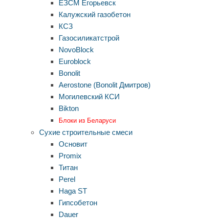
ЕЗСМ Егорьевск
Калужский газобетон
КСЗ
Газосиликатстрой
NovoBlock
Euroblock
Bonolit
Aerostone (Bonolit Дмитров)
Могилевский КСИ
Bikton
Блоки из Беларуси
Сухие строительные смеси
Основит
Promix
Титан
Perel
Haga ST
Гипсобетон
Dauer