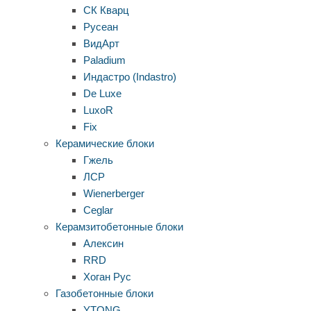
СК Кварц
Русеан
ВидАрт
Paladium
Индастро (Indastro)
De Luxe
LuxoR
Fix
Керамические блоки
Гжель
ЛСР
Wienerberger
Ceglar
Керамзитобетонные блоки
Алексин
RRD
Хоган Рус
Газобетонные блоки
YTONG