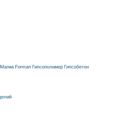
Магма
Forman
Гипсополимер
Гипсобетон
делий