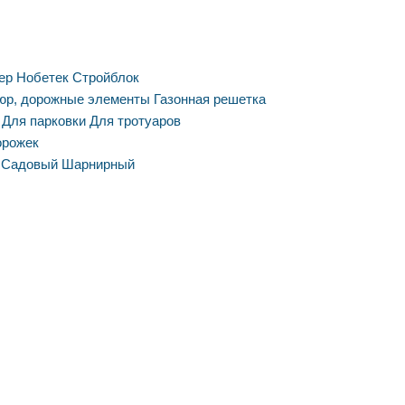
ер
Нобетек
Стройблок
юр, дорожные элементы
Газонная решетка
Для парковки
Для тротуаров
орожек
Садовый
Шарнирный