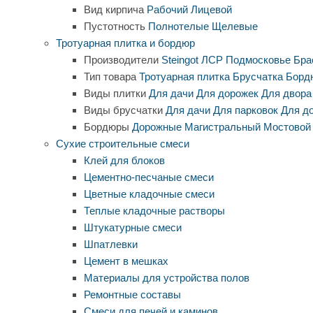
Вид кирпича
Рабочий
Лицевой
Пустотность
Полнотелые
Щелевые
Тротуарная плитка и бордюр
Производители
Steingot
ЛСР
Подмосковье
Бра
Тип товара
Тротуарная плитка
Брусчатка
Борд
Виды плитки
Для дачи
Для дорожек
Для двора
Виды брусчатки
Для дачи
Для парковок
Для д
Бордюры
Дорожные
Магистральный
Мостовой
Сухие строительные смеси
Клей для блоков
Цементно-песчаные смеси
Цветные кладочные смеси
Теплые кладочные растворы
Штукатурные смеси
Шпатлевки
Цемент в мешках
Материалы для устройства полов
Ремонтные составы
Смеси для печей и каминов