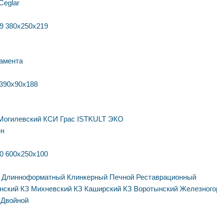
Ceglar
9
380х250х219
амента
390х90х188
Могилевский КСИ
Грас
ISTKULT
ЭКО
ен
0
600х250х100
Длинноформатный
Клинкерный
Печной
Реставрационный
нский КЗ
Михневский КЗ
Каширский КЗ
Воротынский
Железного
Двойной