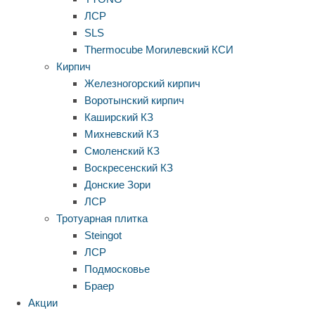
ЛСР
SLS
Thermocube
Могилевский КСИ
Кирпич
Железногорский кирпич
Воротынский кирпич
Каширский КЗ
Михневский КЗ
Смоленский КЗ
Воскресенский КЗ
Донские Зори
ЛСР
Тротуарная плитка
Steingot
ЛСР
Подмосковье
Браер
Акции