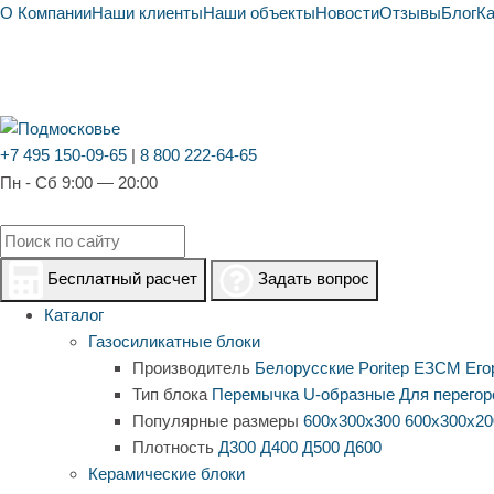
О Компании
Наши клиенты
Наши объекты
Новости
Отзывы
Блог
К
+7 495 150-09-65
|
8 800 222-64-65
Пн - Сб 9:00 — 20:00
Бесплатный расчет
Задать вопрос
Каталог
Газосиликатные блоки
Производитель
Белорусские
Poritep
ЕЗСМ Его
Тип блока
Перемычка
U-образные
Для перегор
Популярные размеры
600х300х300
600х300х20
Плотность
Д300
Д400
Д500
Д600
Керамические блоки