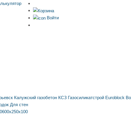
алькулятор
Войти
рьевск
Калужский газобетон
КСЗ
Газосиликатстрой
Euroblock
Bo
одок
Для стен
0
600х250х100