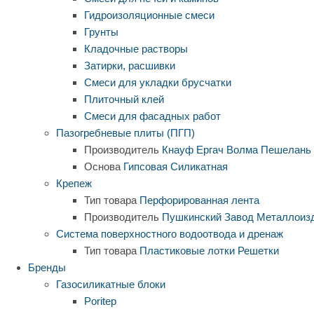
Гидроизоляционные смеси
Грунты
Кладочные растворы
Затирки, расшивки
Смеси для укладки брусчатки
Плиточный клей
Смеси для фасадных работ
Пазогребневые плиты (ПГП)
Производитель
Кнауф
Ергач
Волма
Пешелань
Основа
Гипсовая
Силикатная
Крепеж
Тип товара
Перфорированная лента
Производитель
Пушкинский Завод Металлоиз
Система поверхностного водоотвода и дренаж
Тип товара
Пластиковые лотки
Решетки
Бренды
Газосиликатные блоки
Poritep