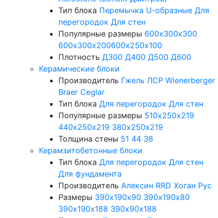
Тип блока
Перемычка
U-образные
Для
перегородок
Для стен
Популярные размеры
600х300х300
600х300х200
600х250х100
Плотность
Д300
Д400
Д500
Д600
Керамические блоки
Производитель
Гжель
ЛСР
Wienerberger
Braer
Ceglar
Тип блока
Для перегородок
Для стен
Популярные размеры
510х250х219
440х250х219
380х250х219
Толщина стены
51
44
38
Керамзитобетонные блоки
Тип блока
Для перегородок
Для стен
Для фундамента
Производитель
Алексин
RRD
Хоган Рус
Размеры
390х190х90
390х190х80
390х190х188
390х90х188