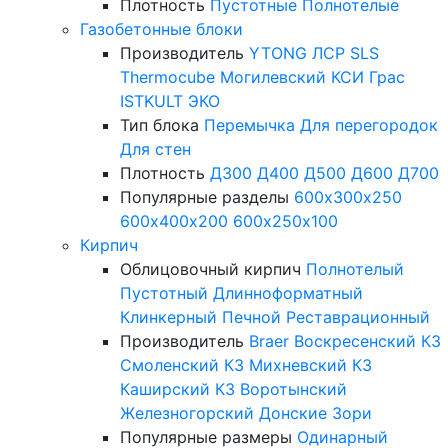
Плотность
Пустотные
Полнотелые
Газобетонные блоки
Производитель
YTONG
ЛСР
SLS
Thermocube
Могилевский КСИ
Грас
ISTKULT
ЭКО
Тип блока
Перемычка
Для перегородок
Для стен
Плотность
Д300
Д400
Д500
Д600
Д700
Популярные разделы
600х300х250
600х400х200
600х250х100
Кирпич
Облицовочный кирпич
Полнотелый
Пустотный
Длинноформатный
Клинкерный
Печной
Реставрационный
Производитель
Braer
Воскресенский КЗ
Смоленский КЗ
Михневский КЗ
Каширский КЗ
Воротынский
Железногорский
Донские Зори
Популярные размеры
Одинарный