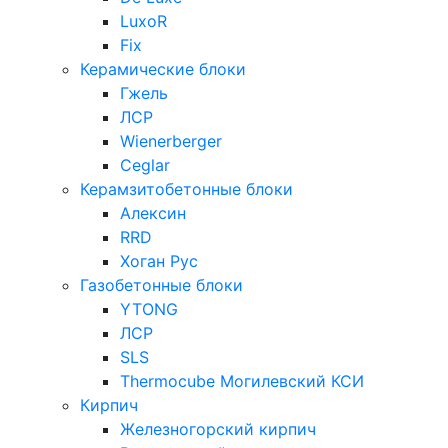
LuxoR
Fix
Керамические блоки
Гжель
ЛСР
Wienerberger
Ceglar
Керамзитобетонные блоки
Алексин
RRD
Хоган Рус
Газобетонные блоки
YTONG
ЛСР
SLS
Thermocube
Могилевский КСИ
Кирпич
Железногорский кирпич