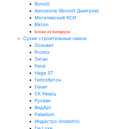
Bonolit
Aerostone (Bonolit Дмитров)
Могилевский КСИ
Bikton
Блоки из Беларуси
Сухие строительные смеси
Основит
Promix
Титан
Perel
Haga ST
Гипсобетон
Dauer
СК Кварц
Русеан
ВидАрт
Paladium
Индастро (Indastro)
De Luxe