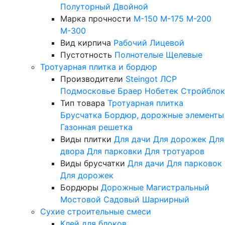
Полуторный
Двойной
Марка прочности
М-150
М-175
М-200
М-300
Вид кирпича
Рабочий
Лицевой
Пустотность
Полнотелые
Щелевые
Тротуарная плитка и бордюр
Производители
Steingot
ЛСР
Подмосковье
Браер
Нобетек
Стройблок
Тип товара
Тротуарная плитка
Брусчатка
Бордюр, дорожные элементы
Газонная решетка
Виды плитки
Для дачи
Для дорожек
Для
двора
Для парковки
Для тротуаров
Виды брусчатки
Для дачи
Для парковок
Для дорожек
Бордюры
Дорожные
Магистральный
Мостовой
Садовый
Шарнирный
Сухие строительные смеси
Клей для блоков