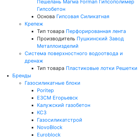
Пешелань
Магма
Forman
Гипсополимер
Гипсобетон
Основа
Гипсовая
Силикатная
Крепеж
Тип товара
Перфорированная лента
Производитель
Пушкинский Завод
Металлоизделий
Система поверхностного водоотвода и
дренаж
Тип товара
Пластиковые лотки
Решетки
Бренды
Газосиликатные блоки
Poritep
ЕЗСМ Егорьевск
Калужский газобетон
КСЗ
Газосиликатстрой
NovoBlock
Euroblock