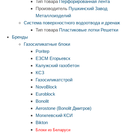
Тип товара
Перфорированная лента
Производитель
Пушкинский Завод
Металлоизделий
Система поверхностного водоотвода и дренаж
Тип товара
Пластиковые лотки
Решетки
Бренды
Газосиликатные блоки
Poritep
ЕЗСМ Егорьевск
Калужский газобетон
КСЗ
Газосиликатстрой
NovoBlock
Euroblock
Bonolit
Aerostone (Bonolit Дмитров)
Могилевский КСИ
Bikton
Блоки из Беларуси