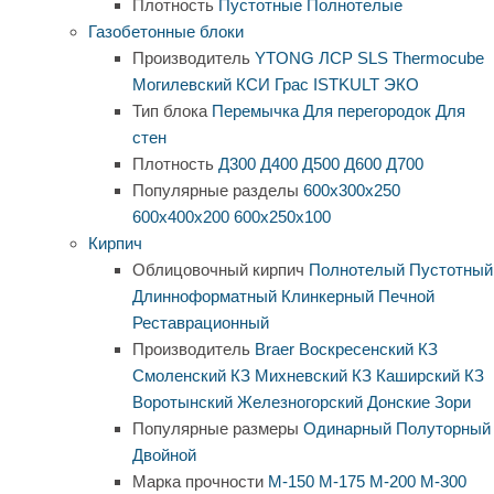
Плотность
Пустотные
Полнотелые
Газобетонные блоки
Производитель
YTONG
ЛСР
SLS
Thermocube
Могилевский КСИ
Грас
ISTKULT
ЭКО
Тип блока
Перемычка
Для перегородок
Для
стен
Плотность
Д300
Д400
Д500
Д600
Д700
Популярные разделы
600х300х250
600х400х200
600х250х100
Кирпич
Облицовочный кирпич
Полнотелый
Пустотный
Длинноформатный
Клинкерный
Печной
Реставрационный
Производитель
Braer
Воскресенский КЗ
Смоленский КЗ
Михневский КЗ
Каширский КЗ
Воротынский
Железногорский
Донские Зори
Популярные размеры
Одинарный
Полуторный
Двойной
Марка прочности
М-150
М-175
М-200
М-300