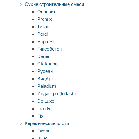
Сухие строительные смеси
Основит
Promix
Титан
Perel
Haga ST
Гипсобетон
Dauer
СК Кварц
Русеан
ВидАрт
Paladium
Индастро (Indastro)
De Luxe
LuxoR
Fix
Керамические блоки
Гжель
ЛСР