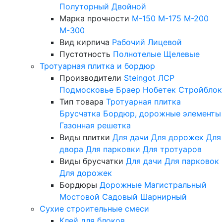
Полуторный
Двойной
Марка прочности
М-150
М-175
М-200
М-300
Вид кирпича
Рабочий
Лицевой
Пустотность
Полнотелые
Щелевые
Тротуарная плитка и бордюр
Производители
Steingot
ЛСР
Подмосковье
Браер
Нобетек
Стройблок
Тип товара
Тротуарная плитка
Брусчатка
Бордюр, дорожные элементы
Газонная решетка
Виды плитки
Для дачи
Для дорожек
Для
двора
Для парковки
Для тротуаров
Виды брусчатки
Для дачи
Для парковок
Для дорожек
Бордюры
Дорожные
Магистральный
Мостовой
Садовый
Шарнирный
Сухие строительные смеси
Клей для блоков