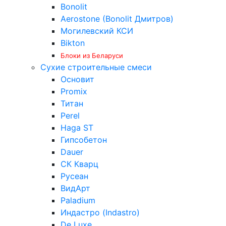
Bonolit
Aerostone (Bonolit Дмитров)
Могилевский КСИ
Bikton
Блоки из Беларуси
Сухие строительные смеси
Основит
Promix
Титан
Perel
Haga ST
Гипсобетон
Dauer
СК Кварц
Русеан
ВидАрт
Paladium
Индастро (Indastro)
De Luxe