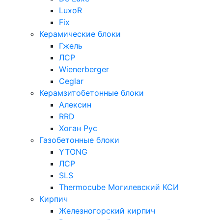
LuxoR
Fix
Керамические блоки
Гжель
ЛСР
Wienerberger
Ceglar
Керамзитобетонные блоки
Алексин
RRD
Хоган Рус
Газобетонные блоки
YTONG
ЛСР
SLS
Thermocube
Могилевский КСИ
Кирпич
Железногорский кирпич