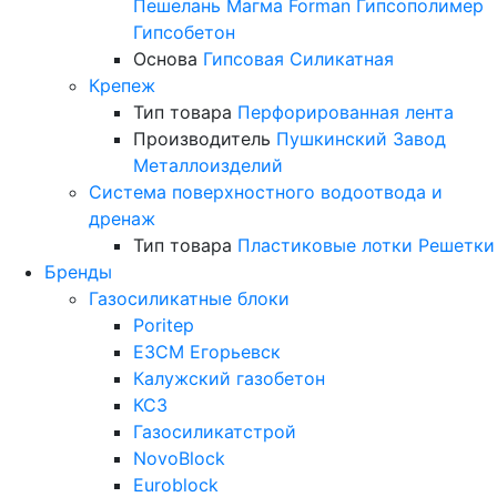
Пешелань
Магма
Forman
Гипсополимер
Гипсобетон
Основа
Гипсовая
Силикатная
Крепеж
Тип товара
Перфорированная лента
Производитель
Пушкинский Завод
Металлоизделий
Система поверхностного водоотвода и
дренаж
Тип товара
Пластиковые лотки
Решетки
Бренды
Газосиликатные блоки
Poritep
ЕЗСМ Егорьевск
Калужский газобетон
КСЗ
Газосиликатстрой
NovoBlock
Euroblock