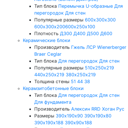
Тип блока
Перемычка
U-образные
Для
перегородок
Для стен
Популярные размеры
600х300х300
600х300х200
600х250х100
Плотность
Д300
Д400
Д500
Д600
Керамические блоки
Производитель
Гжель
ЛСР
Wienerberger
Braer
Ceglar
Тип блока
Для перегородок
Для стен
Популярные размеры
510х250х219
440х250х219
380х250х219
Толщина стены
51
44
38
Керамзитобетонные блоки
Тип блока
Для перегородок
Для стен
Для фундамента
Производитель
Алексин
RRD
Хоган Рус
Размеры
390х190х90
390х190х80
390х190х188
390х90х188