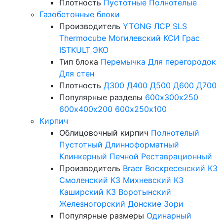
Плотность
Пустотные
Полнотелые
Газобетонные блоки
Производитель
YTONG
ЛСР
SLS
Thermocube
Могилевский КСИ
Грас
ISTKULT
ЭКО
Тип блока
Перемычка
Для перегородок
Для стен
Плотность
Д300
Д400
Д500
Д600
Д700
Популярные разделы
600х300х250
600х400х200
600х250х100
Кирпич
Облицовочный кирпич
Полнотелый
Пустотный
Длинноформатный
Клинкерный
Печной
Реставрационный
Производитель
Braer
Воскресенский КЗ
Смоленский КЗ
Михневский КЗ
Каширский КЗ
Воротынский
Железногорский
Донские Зори
Популярные размеры
Одинарный