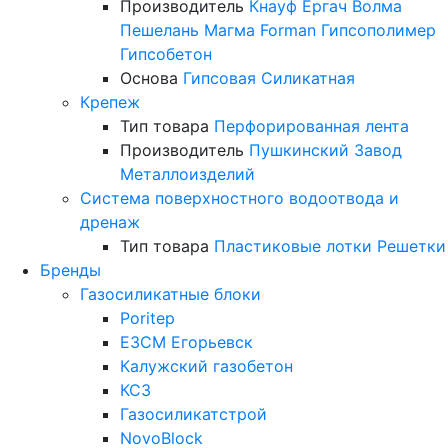
Производитель
Кнауф
Ергач
Волма
Пешелань
Магма
Forman
Гипсополимер
Гипсобетон
Основа
Гипсовая
Силикатная
Крепеж
Тип товара
Перфорированная лента
Производитель
Пушкинский Завод
Металлоизделий
Система поверхностного водоотвода и
дренаж
Тип товара
Пластиковые лотки
Решетки
Бренды
Газосиликатные блоки
Poritep
ЕЗСМ Егорьевск
Калужский газобетон
КСЗ
Газосиликатстрой
NovoBlock