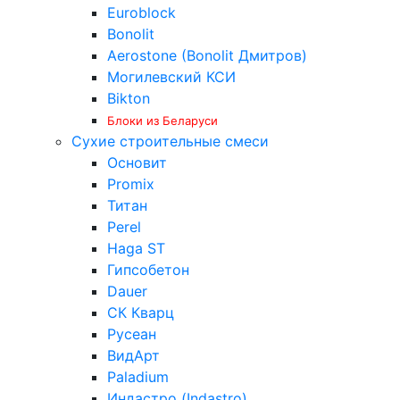
Euroblock
Bonolit
Aerostone (Bonolit Дмитров)
Могилевский КСИ
Bikton
Блоки из Беларуси
Сухие строительные смеси
Основит
Promix
Титан
Perel
Haga ST
Гипсобетон
Dauer
СК Кварц
Русеан
ВидАрт
Paladium
Индастро (Indastro)