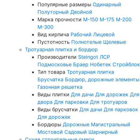
Популярные размеры
Одинарный
Полуторный
Двойной
Марка прочности
М-150
М-175
М-200
М-300
Вид кирпича
Рабочий
Лицевой
Пустотность
Полнотелые
Щелевые
Тротуарная плитка и бордюр
Производители
Steingot
ЛСР
Подмосковье
Браер
Нобетек
Стройблок
Тип товара
Тротуарная плитка
Брусчатка
Бордюр, дорожные элементы
Газонная решетка
Виды плитки
Для дачи
Для дорожек
Для
двора
Для парковки
Для тротуаров
Виды брусчатки
Для дачи
Для парковок
Для дорожек
Бордюры
Дорожные
Магистральный
Мостовой
Садовый
Шарнирный
Сухие строительные смеси