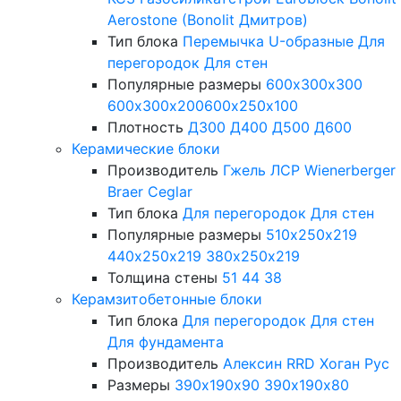
Aerostone (Bonolit Дмитров)
Тип блока
Перемычка
U-образные
Для
перегородок
Для стен
Популярные размеры
600х300х300
600х300х200
600х250х100
Плотность
Д300
Д400
Д500
Д600
Керамические блоки
Производитель
Гжель
ЛСР
Wienerberger
Braer
Ceglar
Тип блока
Для перегородок
Для стен
Популярные размеры
510х250х219
440х250х219
380х250х219
Толщина стены
51
44
38
Керамзитобетонные блоки
Тип блока
Для перегородок
Для стен
Для фундамента
Производитель
Алексин
RRD
Хоган Рус
Размеры
390х190х90
390х190х80