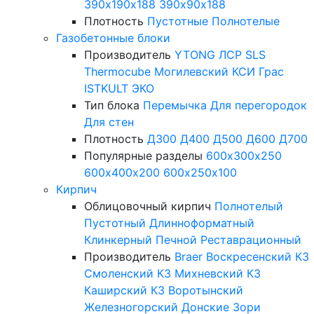
390х190х188
390х90х188
Плотность
Пустотные
Полнотелые
Газобетонные блоки
Производитель
YTONG
ЛСР
SLS
Thermocube
Могилевский КСИ
Грас
ISTKULT
ЭКО
Тип блока
Перемычка
Для перегородок
Для стен
Плотность
Д300
Д400
Д500
Д600
Д700
Популярные разделы
600х300х250
600х400х200
600х250х100
Кирпич
Облицовочный кирпич
Полнотелый
Пустотный
Длинноформатный
Клинкерный
Печной
Реставрационный
Производитель
Braer
Воскресенский КЗ
Смоленский КЗ
Михневский КЗ
Каширский КЗ
Воротынский
Железногорский
Донские Зори