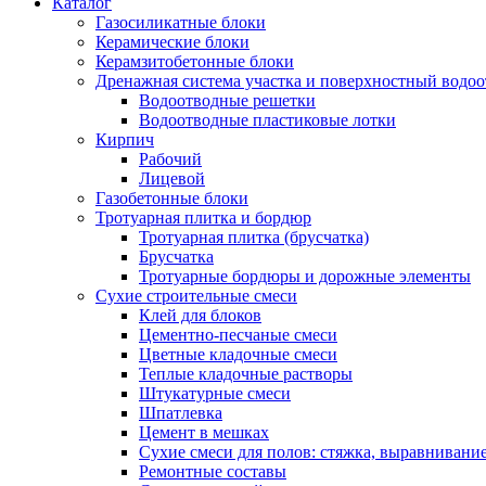
Каталог
Газосиликатные блоки
Керамические блоки
Керамзитобетонные блоки
Дренажная система участка и поверхностный водоо
Водоотводные решетки
Водоотводные пластиковые лотки
Кирпич
Рабочий
Лицевой
Газобетонные блоки
Тротуарная плитка и бордюр
Тротуарная плитка (брусчатка)
Брусчатка
Тротуарные бордюры и дорожные элементы
Сухие строительные смеси
Клей для блоков
Цементно-песчаные смеси
Цветные кладочные смеси
Теплые кладочные растворы
Штукатурные смеси
Шпатлевка
Цемент в мешках
Сухие смеси для полов: стяжка, выравнивани
Ремонтные составы