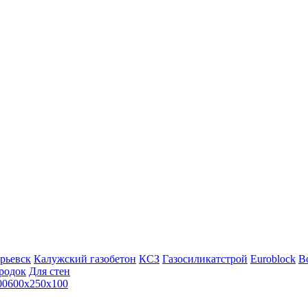
рьевск
Калужский газобетон
КСЗ
Газосиликатстрой
Euroblock
Bo
родок
Для стен
00
600х250х100