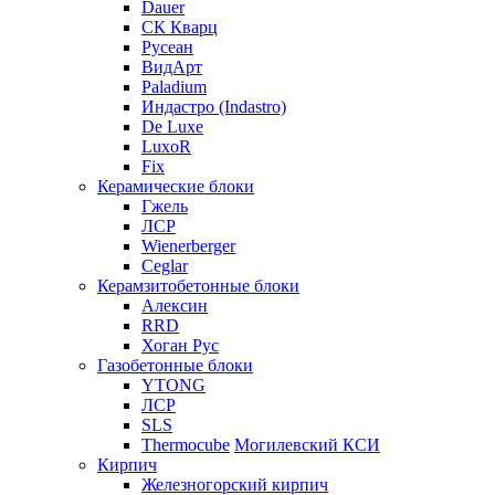
Dauer
СК Кварц
Русеан
ВидАрт
Paladium
Индастро (Indastro)
De Luxe
LuxoR
Fix
Керамические блоки
Гжель
ЛСР
Wienerberger
Ceglar
Керамзитобетонные блоки
Алексин
RRD
Хоган Рус
Газобетонные блоки
YTONG
ЛСР
SLS
Thermocube
Могилевский КСИ
Кирпич
Железногорский кирпич