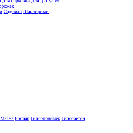
а
Для парковки
Для тротуаров
орожек
й
Садовый
Шарнирный
Магма
Forman
Гипсополимер
Гипсобетон