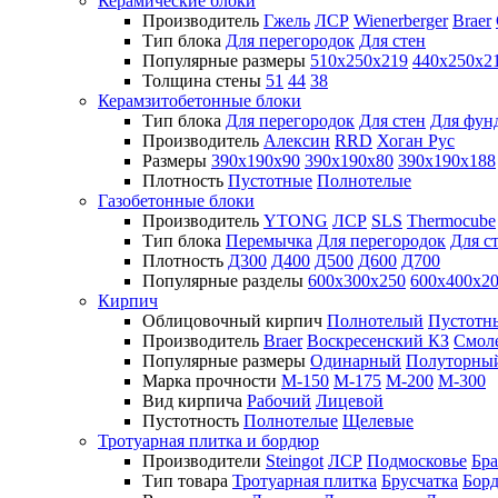
Керамические блоки
Производитель
Гжель
ЛСР
Wienerberger
Braer
Тип блока
Для перегородок
Для стен
Популярные размеры
510х250х219
440х250х2
Толщина стены
51
44
38
Керамзитобетонные блоки
Тип блока
Для перегородок
Для стен
Для фун
Производитель
Алексин
RRD
Хоган Рус
Размеры
390х190х90
390х190х80
390х190х188
Плотность
Пустотные
Полнотелые
Газобетонные блоки
Производитель
YTONG
ЛСР
SLS
Thermocube
Тип блока
Перемычка
Для перегородок
Для с
Плотность
Д300
Д400
Д500
Д600
Д700
Популярные разделы
600х300х250
600х400х2
Кирпич
Облицовочный кирпич
Полнотелый
Пустотн
Производитель
Braer
Воскресенский КЗ
Смол
Популярные размеры
Одинарный
Полуторны
Марка прочности
М-150
М-175
М-200
М-300
Вид кирпича
Рабочий
Лицевой
Пустотность
Полнотелые
Щелевые
Тротуарная плитка и бордюр
Производители
Steingot
ЛСР
Подмосковье
Бра
Тип товара
Тротуарная плитка
Брусчатка
Бор