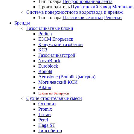
Тип товара
Перфорированная лента
Производитель
Пушкинский Завод Металлои
Система поверхностного водоотвода и дренаж
Тип товара
Пластиковые лотки
Решетки
Бренды
Газосиликатные блоки
Poritep
ЕЗСМ Егорьевск
Калужский газобетон
КСЗ
Газосиликатстрой
NovoBlock
Euroblock
Bonolit
Aerostone (Bonolit Дмитров)
Могилевский КСИ
Bikton
Блоки из Беларуси
Сухие строительные смеси
Основит
Promix
Титан
Perel
Haga ST
Гипсобетон