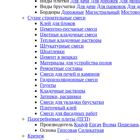
Виды плитки
Для дачи
Для дорожек
Для двор
Виды брусчатки
Для дачи
Для парковок
Для д
Бордюры
Дорожные
Магистральный
Мостово
Сухие строительные смеси
Клей для блоков
Цементно-песчаные смеси
Цветные кладочные смеси
Теплые кладочные растворы
Штукатурные смеси
Шпатлевки
Цемент в мешках
Материалы для устройства полов
Ремонтные составы
Смеси для печей и каминов
Гидроизоляционные смеси
Грунты
Кладочные растворы
Затирки, расшивки
Смеси для укладки брусчатки
Плиточный клей
Смеси для фасадных работ
Пазогребневые плиты (ПГП)
Производитель
Кнауф
Ергач
Волма
Пешелань
Основа
Гипсовая
Силикатная
Крепеж