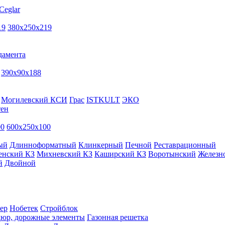
Ceglar
19
380х250х219
дамента
390х90х188
Могилевский КСИ
Грас
ISTKULT
ЭКО
тен
00
600х250х100
ый
Длинноформатный
Клинкерный
Печной
Реставрационный
енский КЗ
Михневский КЗ
Каширский КЗ
Воротынский
Железн
й
Двойной
ер
Нобетек
Стройблок
дюр, дорожные элементы
Газонная решетка