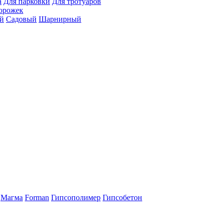
а
Для парковки
Для тротуаров
орожек
й
Садовый
Шарнирный
Магма
Forman
Гипсополимер
Гипсобетон