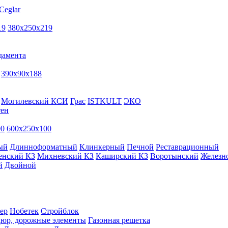
Ceglar
19
380х250х219
дамента
390х90х188
Могилевский КСИ
Грас
ISTKULT
ЭКО
тен
00
600х250х100
ый
Длинноформатный
Клинкерный
Печной
Реставрационный
енский КЗ
Михневский КЗ
Каширский КЗ
Воротынский
Железн
й
Двойной
ер
Нобетек
Стройблок
дюр, дорожные элементы
Газонная решетка