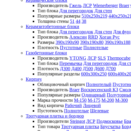
Керамические блоки
Производитель
Гжель
ЛСР
Wienerberger
Braer
Тип блока
Для перегородок
Для стен
Популярные размеры
510х250х219
440х250х2
Толщина стены
51
44
38
Керамзитобетонные блоки
Тип блока
Для перегородок
Для стен
Для фун
Производитель
Алексин
RRD
Хоган Рус
Размеры
390х190х90
390х190х80
390х190х188
Плотность
Пустотные
Полнотелые
Газобетонные блоки
Производитель
YTONG
ЛСР
SLS
Thermocube
Тип блока
Перемычка
Для перегородок
Для с
Плотность
Д300
Д400
Д500
Д600
Д700
Популярные разделы
600х300х250
600х400х2
Кирпич
Облицовочный кирпич
Полнотелый
Пустотн
Производитель
Braer
Воскресенский КЗ
Смол
Популярные размеры
Одинарный
Полуторны
Марка прочности
М-150
М-175
М-200
М-300
Вид кирпича
Рабочий
Лицевой
Пустотность
Полнотелые
Щелевые
Тротуарная плитка и бордюр
Производители
Steingot
ЛСР
Подмосковье
Бра
Тип товара
Тротуарная плитка
Брусчатка
Бор