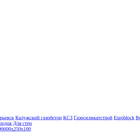
рьевск
Калужский газобетон
КСЗ
Газосиликатстрой
Euroblock
Bo
родок
Для стен
00
600х250х100