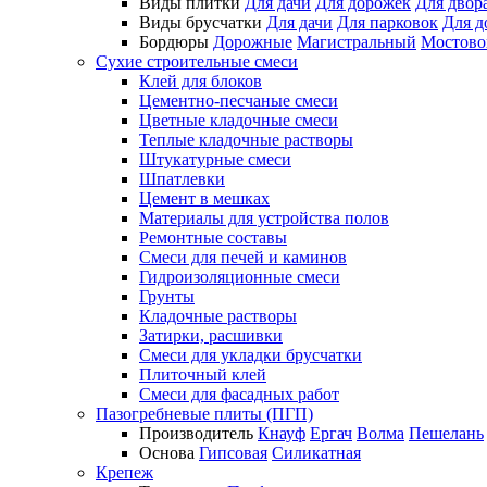
Виды плитки
Для дачи
Для дорожек
Для двор
Виды брусчатки
Для дачи
Для парковок
Для д
Бордюры
Дорожные
Магистральный
Мостово
Сухие строительные смеси
Клей для блоков
Цементно-песчаные смеси
Цветные кладочные смеси
Теплые кладочные растворы
Штукатурные смеси
Шпатлевки
Цемент в мешках
Материалы для устройства полов
Ремонтные составы
Смеси для печей и каминов
Гидроизоляционные смеси
Грунты
Кладочные растворы
Затирки, расшивки
Смеси для укладки брусчатки
Плиточный клей
Смеси для фасадных работ
Пазогребневые плиты (ПГП)
Производитель
Кнауф
Ергач
Волма
Пешелань
Основа
Гипсовая
Силикатная
Крепеж