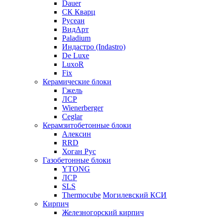
Dauer
СК Кварц
Русеан
ВидАрт
Paladium
Индастро (Indastro)
De Luxe
LuxoR
Fix
Керамические блоки
Гжель
ЛСР
Wienerberger
Ceglar
Керамзитобетонные блоки
Алексин
RRD
Хоган Рус
Газобетонные блоки
YTONG
ЛСР
SLS
Thermocube
Могилевский КСИ
Кирпич
Железногорский кирпич