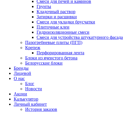
Смеси для печей и каминов
Грунты
Кладочный раствор
Затирки и расшивки
Смеси для укладки брусчатки
Плиточные клеи
Гидроизоляционные смеси
Смеси для устройства штукатурного фасада
Пазогребневые плиты (ПГП)
Крепеж
Перфорированная лента
Блоки из ячеистого бетона
Белорусские блоки
Бренды
Лицевой
О нас
Блог
Новости
Акции
Калькулятор
Личный кабинет
История заказов