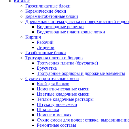
Каталог
Газосиликатные блоки
Керамические блоки
Керамзитобетонные блоки
Дренажная система участка и поверхностный водоо
Водоотводные решетки
Водоотводные пластиковые лотки
Кирпич
Рабочий
Лицевой
Газобетонные блоки
Тротуарная плитка и бордюр
Тротуарная плитка (брусчатка)
Брусчатка
Тротуарные бордюры и дорожные элементы
Сухие строительные смеси
Клей для блоков
Цементно-песчаные смеси
Цветные кладочные смеси
Теплые кладочные растворы
Штукатурные смеси
Шпатлевка
Цемент в мешках
Сухие смеси для полов: стяжка, выравнивани
Ремонтные составы