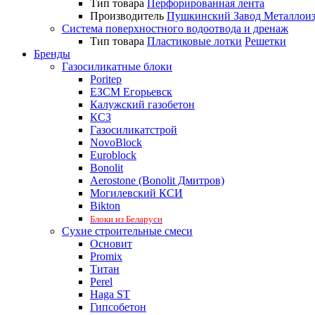
Тип товара
Перфорированная лента
Производитель
Пушкинский Завод Металлои
Система поверхностного водоотвода и дренаж
Тип товара
Пластиковые лотки
Решетки
Бренды
Газосиликатные блоки
Poritep
ЕЗСМ Егорьевск
Калужский газобетон
КСЗ
Газосиликатстрой
NovoBlock
Euroblock
Bonolit
Aerostone (Bonolit Дмитров)
Могилевский КСИ
Bikton
Блоки из Беларуси
Сухие строительные смеси
Основит
Promix
Титан
Perel
Haga ST
Гипсобетон