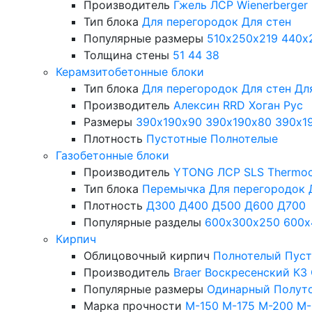
Производитель
Гжель
ЛСР
Wienerberger
Тип блока
Для перегородок
Для стен
Популярные размеры
510х250х219
440х
Толщина стены
51
44
38
Керамзитобетонные блоки
Тип блока
Для перегородок
Для стен
Дл
Производитель
Алексин
RRD
Хоган Рус
Размеры
390х190х90
390х190х80
390х1
Плотность
Пустотные
Полнотелые
Газобетонные блоки
Производитель
YTONG
ЛСР
SLS
Thermo
Тип блока
Перемычка
Для перегородок
Плотность
Д300
Д400
Д500
Д600
Д700
Популярные разделы
600х300х250
600х
Кирпич
Облицовочный кирпич
Полнотелый
Пус
Производитель
Braer
Воскресенский КЗ
Популярные размеры
Одинарный
Полут
Марка прочности
М-150
М-175
М-200
М-