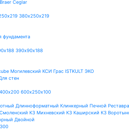
Braer
Ceglar
250х219
380х250х219
я фундамента
90х188
390х90х188
cube
Могилевский КСИ
Грас
ISTKULT
ЭКО
Для стен
400х200
600х250х100
тотный
Длинноформатный
Клинкерный
Печной
Реставр
Смоленский КЗ
Михневский КЗ
Каширский КЗ
Воротын
орный
Двойной
300