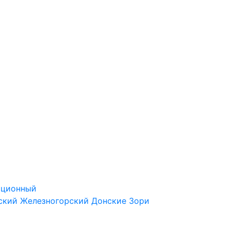
ационный
ский
Железногорский
Донские Зори