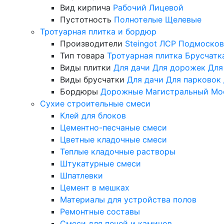
Вид кирпича
Рабочий
Лицевой
Пустотность
Полнотелые
Щелевые
Тротуарная плитка и бордюр
Производители
Steingot
ЛСР
Подмосков
Тип товара
Тротуарная плитка
Брусчатк
Виды плитки
Для дачи
Для дорожек
Для
Виды брусчатки
Для дачи
Для парковок
Бордюры
Дорожные
Магистральный
Мо
Сухие строительные смеси
Клей для блоков
Цементно-песчаные смеси
Цветные кладочные смеси
Теплые кладочные растворы
Штукатурные смеси
Шпатлевки
Цемент в мешках
Материалы для устройства полов
Ремонтные составы
Смеси для печей и каминов