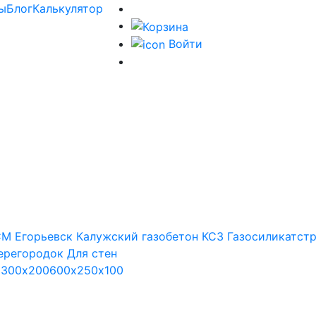
ы
Блог
Калькулятор
Войти
М Егорьевск
Калужский газобетон
КСЗ
Газосиликатст
ерегородок
Для стен
х300х200
600х250х100