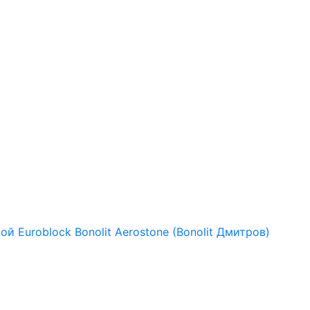
рой
Euroblock
Bonolit
Aerostone (Bonolit Дмитров)