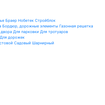
ье
Браер
Нобетек
Стройблок
а
Бордюр, дорожные элементы
Газонная решетка
 двора
Для парковки
Для тротуаров
Для дорожек
стовой
Садовый
Шарнирный