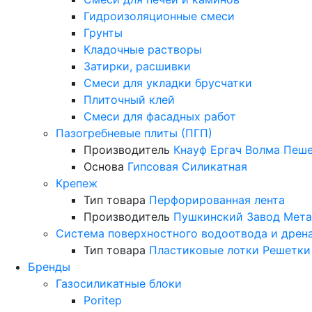
Гидроизоляционные смеси
Грунты
Кладочные растворы
Затирки, расшивки
Смеси для укладки брусчатки
Плиточный клей
Смеси для фасадных работ
Пазогребневые плиты (ПГП)
Производитель
Кнауф
Ергач
Волма
Пеше
Основа
Гипсовая
Силикатная
Крепеж
Тип товара
Перфорированная лента
Производитель
Пушкинский Завод Мета
Система поверхностного водоотвода и дрен
Тип товара
Пластиковые лотки
Решетки
Бренды
Газосиликатные блоки
Poritep