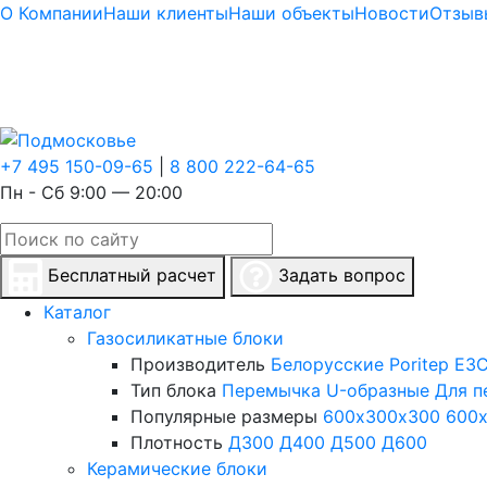
О Компании
Наши клиенты
Наши объекты
Новости
Отзыв
+7 495 150-09-65
|
8 800 222-64-65
Пн - Сб 9:00 — 20:00
Бесплатный расчет
Задать вопрос
Каталог
Газосиликатные блоки
Производитель
Белорусские
Poritep
ЕЗС
Тип блока
Перемычка
U-образные
Для п
Популярные размеры
600х300х300
600
Плотность
Д300
Д400
Д500
Д600
Керамические блоки