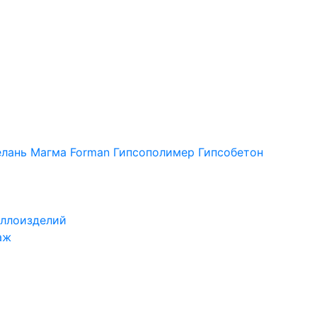
лань
Магма
Forman
Гипсополимер
Гипсобетон
ллоизделий
аж