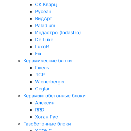
СК Кварц
Русеан
ВидАрт
Paladium
Индастро (Indastro)
De Luxe
LuxoR
Fix
Керамические блоки
Гжель
ЛСР
Wienerberger
Ceglar
Керамзитобетонные блоки
Алексин
RRD
Хоган Рус
Газобетонные блоки
YTONG