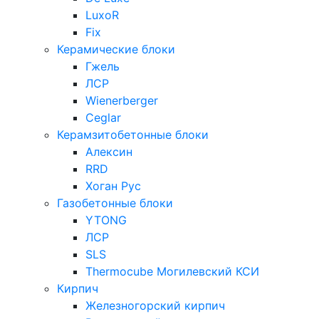
LuxoR
Fix
Керамические блоки
Гжель
ЛСР
Wienerberger
Ceglar
Керамзитобетонные блоки
Алексин
RRD
Хоган Рус
Газобетонные блоки
YTONG
ЛСР
SLS
Thermocube
Могилевский КСИ
Кирпич
Железногорский кирпич