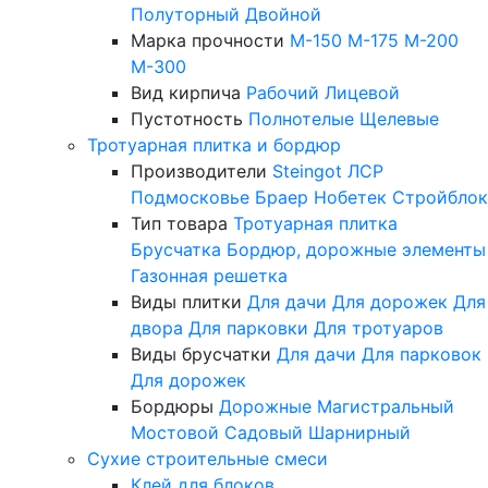
Полуторный
Двойной
Марка прочности
М-150
М-175
М-200
М-300
Вид кирпича
Рабочий
Лицевой
Пустотность
Полнотелые
Щелевые
Тротуарная плитка и бордюр
Производители
Steingot
ЛСР
Подмосковье
Браер
Нобетек
Стройблок
Тип товара
Тротуарная плитка
Брусчатка
Бордюр, дорожные элементы
Газонная решетка
Виды плитки
Для дачи
Для дорожек
Для
двора
Для парковки
Для тротуаров
Виды брусчатки
Для дачи
Для парковок
Для дорожек
Бордюры
Дорожные
Магистральный
Мостовой
Садовый
Шарнирный
Сухие строительные смеси
Клей для блоков