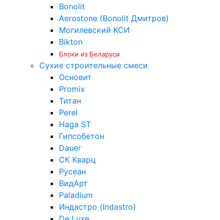
Bonolit
Aerostone (Bonolit Дмитров)
Могилевский КСИ
Bikton
Блоки из Беларуси
Сухие строительные смеси
Основит
Promix
Титан
Perel
Haga ST
Гипсобетон
Dauer
СК Кварц
Русеан
ВидАрт
Paladium
Индастро (Indastro)
De Luxe