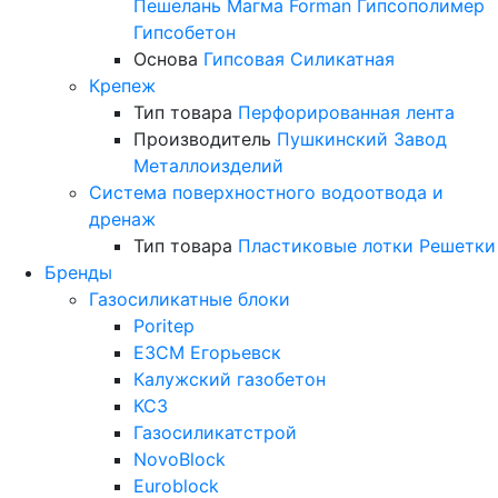
Пешелань
Магма
Forman
Гипсополимер
Гипсобетон
Основа
Гипсовая
Силикатная
Крепеж
Тип товара
Перфорированная лента
Производитель
Пушкинский Завод
Металлоизделий
Система поверхностного водоотвода и
дренаж
Тип товара
Пластиковые лотки
Решетки
Бренды
Газосиликатные блоки
Poritep
ЕЗСМ Егорьевск
Калужский газобетон
КСЗ
Газосиликатстрой
NovoBlock
Euroblock