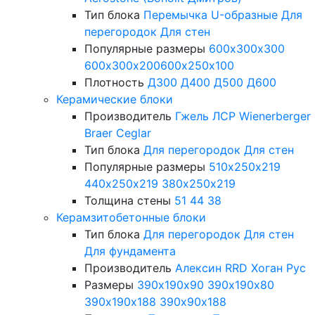
Тип блока
Перемычка
U-образные
Для
перегородок
Для стен
Популярные размеры
600х300х300
600х300х200
600х250х100
Плотность
Д300
Д400
Д500
Д600
Керамические блоки
Производитель
Гжель
ЛСР
Wienerberger
Braer
Ceglar
Тип блока
Для перегородок
Для стен
Популярные размеры
510х250х219
440х250х219
380х250х219
Толщина стены
51
44
38
Керамзитобетонные блоки
Тип блока
Для перегородок
Для стен
Для фундамента
Производитель
Алексин
RRD
Хоган Рус
Размеры
390х190х90
390х190х80
390х190х188
390х90х188