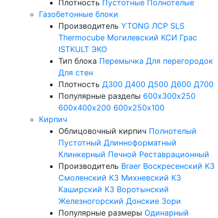
Плотность
Пустотные
Полнотелые
Газобетонные блоки
Производитель
YTONG
ЛСР
SLS
Thermocube
Могилевский КСИ
Грас
ISTKULT
ЭКО
Тип блока
Перемычка
Для перегородок
Для стен
Плотность
Д300
Д400
Д500
Д600
Д700
Популярные разделы
600х300х250
600х400х200
600х250х100
Кирпич
Облицовочный кирпич
Полнотелый
Пустотный
Длинноформатный
Клинкерный
Печной
Реставрационный
Производитель
Braer
Воскресенский КЗ
Смоленский КЗ
Михневский КЗ
Каширский КЗ
Воротынский
Железногорский
Донские Зори
Популярные размеры
Одинарный