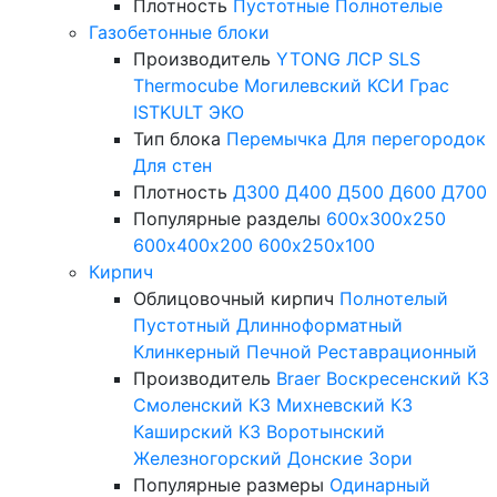
Плотность
Пустотные
Полнотелые
Газобетонные блоки
Производитель
YTONG
ЛСР
SLS
Thermocube
Могилевский КСИ
Грас
ISTKULT
ЭКО
Тип блока
Перемычка
Для перегородок
Для стен
Плотность
Д300
Д400
Д500
Д600
Д700
Популярные разделы
600х300х250
600х400х200
600х250х100
Кирпич
Облицовочный кирпич
Полнотелый
Пустотный
Длинноформатный
Клинкерный
Печной
Реставрационный
Производитель
Braer
Воскресенский КЗ
Смоленский КЗ
Михневский КЗ
Каширский КЗ
Воротынский
Железногорский
Донские Зори
Популярные размеры
Одинарный