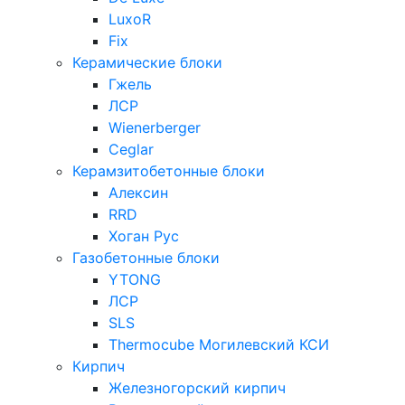
LuxoR
Fix
Керамические блоки
Гжель
ЛСР
Wienerberger
Ceglar
Керамзитобетонные блоки
Алексин
RRD
Хоган Рус
Газобетонные блоки
YTONG
ЛСР
SLS
Thermocube
Могилевский КСИ
Кирпич
Железногорский кирпич