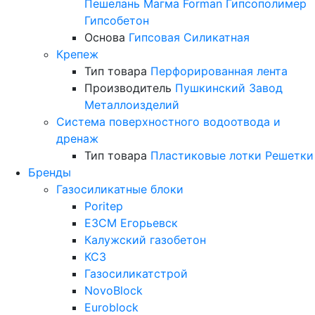
Пешелань
Магма
Forman
Гипсополимер
Гипсобетон
Основа
Гипсовая
Силикатная
Крепеж
Тип товара
Перфорированная лента
Производитель
Пушкинский Завод
Металлоизделий
Система поверхностного водоотвода и
дренаж
Тип товара
Пластиковые лотки
Решетки
Бренды
Газосиликатные блоки
Poritep
ЕЗСМ Егорьевск
Калужский газобетон
КСЗ
Газосиликатстрой
NovoBlock
Euroblock