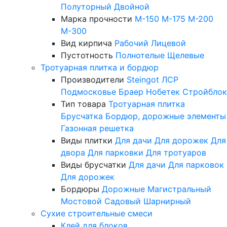
Полуторный
Двойной
Марка прочности
М-150
М-175
М-200
М-300
Вид кирпича
Рабочий
Лицевой
Пустотность
Полнотелые
Щелевые
Тротуарная плитка и бордюр
Производители
Steingot
ЛСР
Подмосковье
Браер
Нобетек
Стройблок
Тип товара
Тротуарная плитка
Брусчатка
Бордюр, дорожные элементы
Газонная решетка
Виды плитки
Для дачи
Для дорожек
Для
двора
Для парковки
Для тротуаров
Виды брусчатки
Для дачи
Для парковок
Для дорожек
Бордюры
Дорожные
Магистральный
Мостовой
Садовый
Шарнирный
Сухие строительные смеси
Клей для блоков