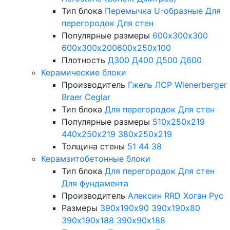
Тип блока
Перемычка
U-образные
Для
перегородок
Для стен
Популярные размеры
600х300х300
600х300х200
600х250х100
Плотность
Д300
Д400
Д500
Д600
Керамические блоки
Производитель
Гжель
ЛСР
Wienerberger
Braer
Ceglar
Тип блока
Для перегородок
Для стен
Популярные размеры
510х250х219
440х250х219
380х250х219
Толщина стены
51
44
38
Керамзитобетонные блоки
Тип блока
Для перегородок
Для стен
Для фундамента
Производитель
Алексин
RRD
Хоган Рус
Размеры
390х190х90
390х190х80
390х190х188
390х90х188