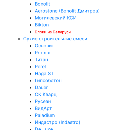
Bonolit
Aerostone (Bonolit Дмитров)
Могилевский КСИ
Bikton
Блоки из Беларуси
Сухие строительные смеси
Основит
Promix
Титан
Perel
Haga ST
Гипсобетон
Dauer
СК Кварц
Русеан
ВидАрт
Paladium
Индастро (Indastro)
De Luxe