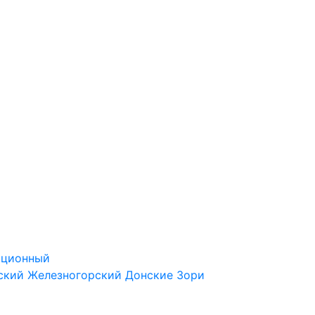
ационный
ский
Железногорский
Донские Зори