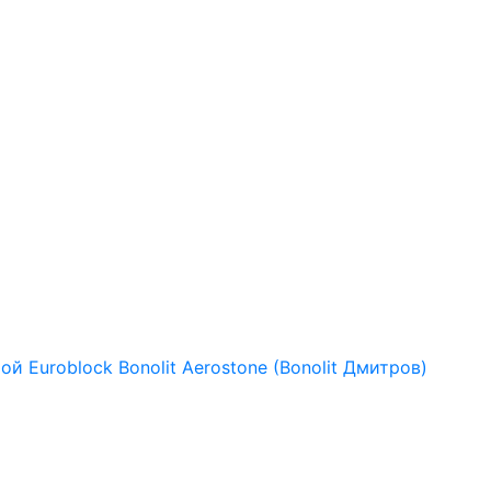
рой
Euroblock
Bonolit
Aerostone (Bonolit Дмитров)