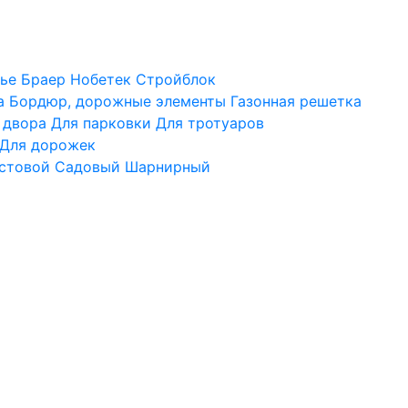
ье
Браер
Нобетек
Стройблок
а
Бордюр, дорожные элементы
Газонная решетка
 двора
Для парковки
Для тротуаров
Для дорожек
стовой
Садовый
Шарнирный