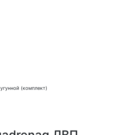
угунной (комплект)
uadrenag ЛВП