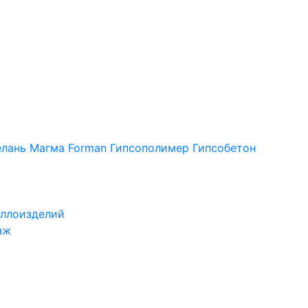
лань
Магма
Forman
Гипсополимер
Гипсобетон
ллоизделий
аж