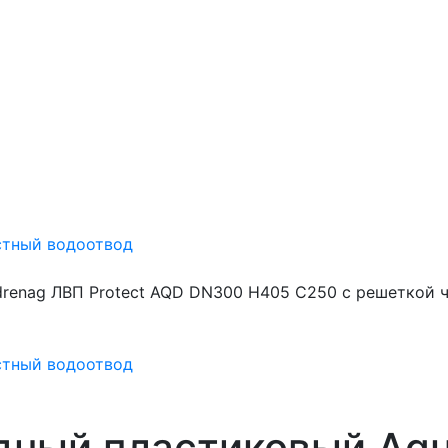
стный водоотвод
renag ЛВП Protect AQD DN300 H405 C250 с решеткой ч
стный водоотвод
дный пластиковый Aq