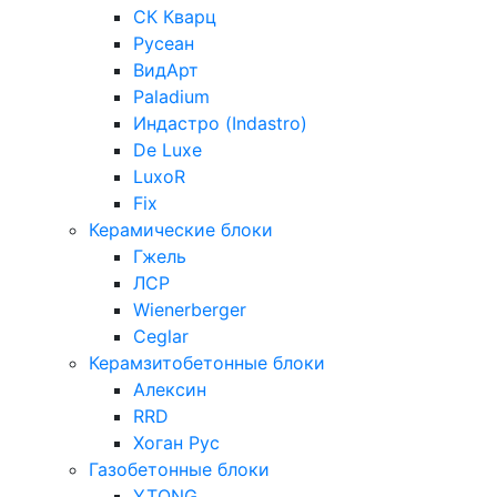
СК Кварц
Русеан
ВидАрт
Paladium
Индастро (Indastro)
De Luxe
LuxoR
Fix
Керамические блоки
Гжель
ЛСР
Wienerberger
Ceglar
Керамзитобетонные блоки
Алексин
RRD
Хоган Рус
Газобетонные блоки
YTONG