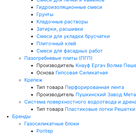
Гидроизоляционные смеси
Грунты
Кладочные растворы
Затирки, расшивки
Смеси для укладки брусчатки
Плиточный клей
Смеси для фасадных работ
Пазогребневые плиты (ПГП)
Производитель
Кнауф
Ергач
Волма
Пеше
Основа
Гипсовая
Силикатная
Крепеж
Тип товара
Перфорированная лента
Производитель
Пушкинский Завод Мета
Система поверхностного водоотвода и дрен
Тип товара
Пластиковые лотки
Решетки
Бренды
Газосиликатные блоки
Poritep