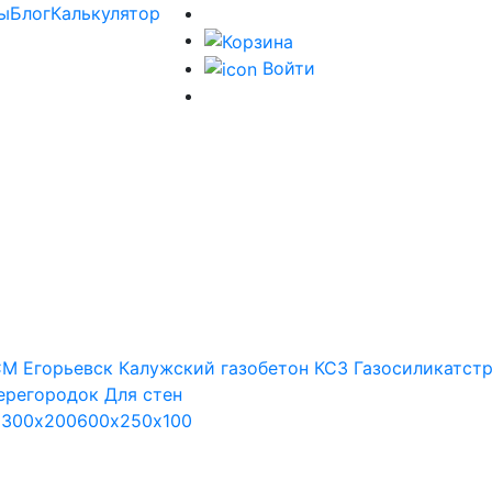
ы
Блог
Калькулятор
Войти
М Егорьевск
Калужский газобетон
КСЗ
Газосиликатст
ерегородок
Для стен
х300х200
600х250х100