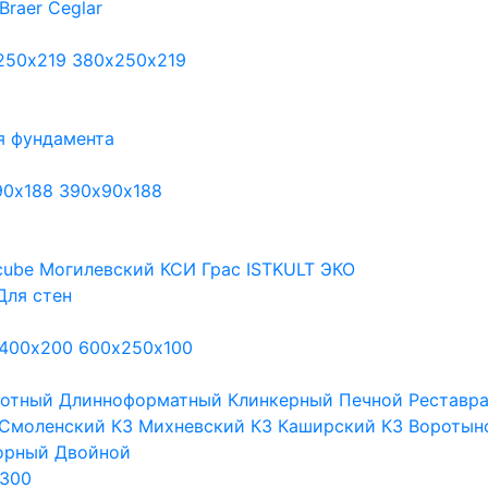
Braer
Ceglar
250х219
380х250х219
я фундамента
90х188
390х90х188
cube
Могилевский КСИ
Грас
ISTKULT
ЭКО
Для стен
400х200
600х250х100
тотный
Длинноформатный
Клинкерный
Печной
Реставр
Смоленский КЗ
Михневский КЗ
Каширский КЗ
Воротын
орный
Двойной
300