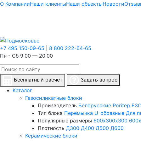
О Компании
Наши клиенты
Наши объекты
Новости
Отзыв
+7 495 150-09-65
|
8 800 222-64-65
Пн - Сб 9:00 — 20:00
Бесплатный расчет
Задать вопрос
Каталог
Газосиликатные блоки
Производитель
Белорусские
Poritep
ЕЗС
Тип блока
Перемычка
U-образные
Для п
Популярные размеры
600х300х300
600
Плотность
Д300
Д400
Д500
Д600
Керамические блоки