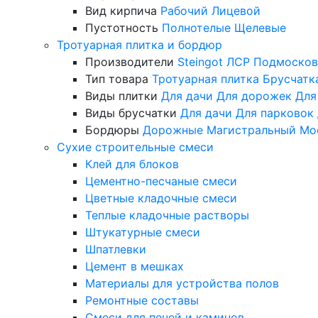
Вид кирпича
Рабочий
Лицевой
Пустотность
Полнотелые
Щелевые
Тротуарная плитка и бордюр
Производители
Steingot
ЛСР
Подмосков
Тип товара
Тротуарная плитка
Брусчатк
Виды плитки
Для дачи
Для дорожек
Для
Виды брусчатки
Для дачи
Для парковок
Бордюры
Дорожные
Магистральный
Мо
Сухие строительные смеси
Клей для блоков
Цементно-песчаные смеси
Цветные кладочные смеси
Теплые кладочные растворы
Штукатурные смеси
Шпатлевки
Цемент в мешках
Материалы для устройства полов
Ремонтные составы
Смеси для печей и каминов