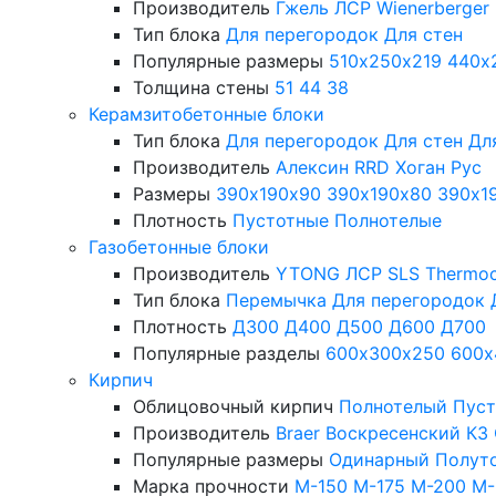
Производитель
Гжель
ЛСР
Wienerberger
Тип блока
Для перегородок
Для стен
Популярные размеры
510х250х219
440х
Толщина стены
51
44
38
Керамзитобетонные блоки
Тип блока
Для перегородок
Для стен
Дл
Производитель
Алексин
RRD
Хоган Рус
Размеры
390х190х90
390х190х80
390х1
Плотность
Пустотные
Полнотелые
Газобетонные блоки
Производитель
YTONG
ЛСР
SLS
Thermo
Тип блока
Перемычка
Для перегородок
Плотность
Д300
Д400
Д500
Д600
Д700
Популярные разделы
600х300х250
600х
Кирпич
Облицовочный кирпич
Полнотелый
Пус
Производитель
Braer
Воскресенский КЗ
Популярные размеры
Одинарный
Полут
Марка прочности
М-150
М-175
М-200
М-