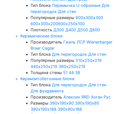
Тип блока
Перемычка
U-образные
Для
перегородок
Для стен
Популярные размеры
600х300х300
600х300х200
600х250х100
Плотность
Д300
Д400
Д500
Д600
Керамические блоки
Производитель
Гжель
ЛСР
Wienerberger
Braer
Ceglar
Тип блока
Для перегородок
Для стен
Популярные размеры
510х250х219
440х250х219
380х250х219
Толщина стены
51
44
38
Керамзитобетонные блоки
Тип блока
Для перегородок
Для стен
Для фундамента
Производитель
Алексин
RRD
Хоган Рус
Размеры
390х190х90
390х190х80
390х190х188
390х90х188