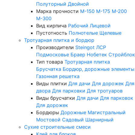
Полуторный
Двойной
Марка прочности
М-150
М-175
М-200
М-300
Вид кирпича
Рабочий
Лицевой
Пустотность
Полнотелые
Щелевые
Тротуарная плитка и бордюр
Производители
Steingot
ЛСР
Подмосковье
Браер
Нобетек
Стройблок
Тип товара
Тротуарная плитка
Брусчатка
Бордюр, дорожные элементы
Газонная решетка
Виды плитки
Для дачи
Для дорожек
Для
двора
Для парковки
Для тротуаров
Виды брусчатки
Для дачи
Для парковок
Для дорожек
Бордюры
Дорожные
Магистральный
Мостовой
Садовый
Шарнирный
Сухие строительные смеси
Клей для блоков