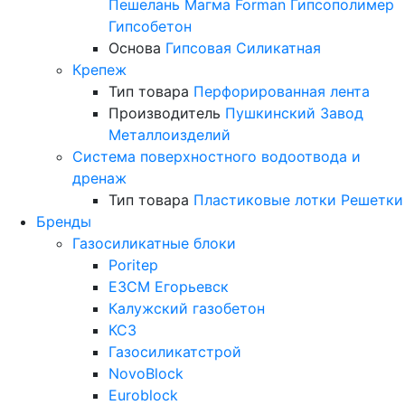
Пешелань
Магма
Forman
Гипсополимер
Гипсобетон
Основа
Гипсовая
Силикатная
Крепеж
Тип товара
Перфорированная лента
Производитель
Пушкинский Завод
Металлоизделий
Система поверхностного водоотвода и
дренаж
Тип товара
Пластиковые лотки
Решетки
Бренды
Газосиликатные блоки
Poritep
ЕЗСМ Егорьевск
Калужский газобетон
КСЗ
Газосиликатстрой
NovoBlock
Euroblock