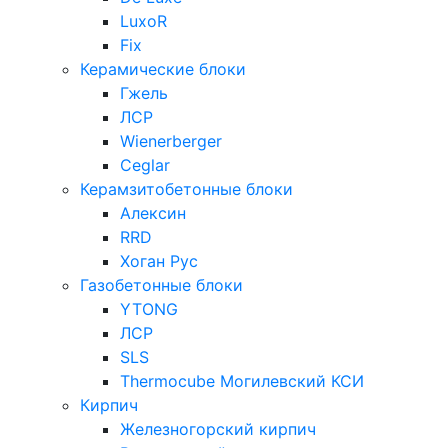
LuxoR
Fix
Керамические блоки
Гжель
ЛСР
Wienerberger
Ceglar
Керамзитобетонные блоки
Алексин
RRD
Хоган Рус
Газобетонные блоки
YTONG
ЛСР
SLS
Thermocube
Могилевский КСИ
Кирпич
Железногорский кирпич