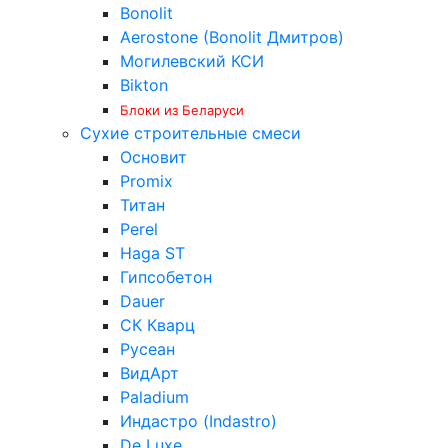
Bonolit
Aerostone (Bonolit Дмитров)
Могилевский КСИ
Bikton
Блоки из Беларуси
Сухие строительные смеси
Основит
Promix
Титан
Perel
Haga ST
Гипсобетон
Dauer
СК Кварц
Русеан
ВидАрт
Paladium
Индастро (Indastro)
De Luxe