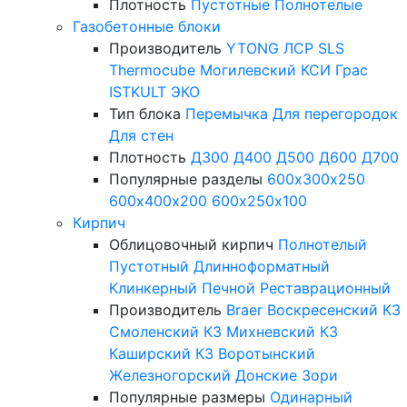
Плотность
Пустотные
Полнотелые
Газобетонные блоки
Производитель
YTONG
ЛСР
SLS
Thermocube
Могилевский КСИ
Грас
ISTKULT
ЭКО
Тип блока
Перемычка
Для перегородок
Для стен
Плотность
Д300
Д400
Д500
Д600
Д700
Популярные разделы
600х300х250
600х400х200
600х250х100
Кирпич
Облицовочный кирпич
Полнотелый
Пустотный
Длинноформатный
Клинкерный
Печной
Реставрационный
Производитель
Braer
Воскресенский КЗ
Смоленский КЗ
Михневский КЗ
Каширский КЗ
Воротынский
Железногорский
Донские Зори
Популярные размеры
Одинарный