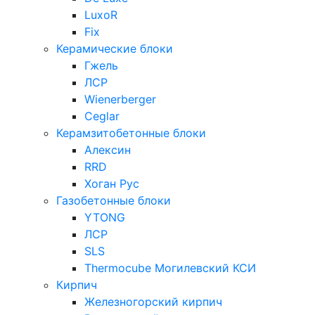
LuxoR
Fix
Керамические блоки
Гжель
ЛСР
Wienerberger
Ceglar
Керамзитобетонные блоки
Алексин
RRD
Хоган Рус
Газобетонные блоки
YTONG
ЛСР
SLS
Thermocube
Могилевский КСИ
Кирпич
Железногорский кирпич