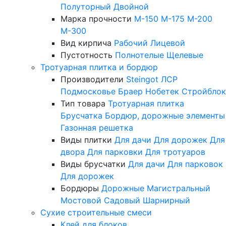
Полуторный
Двойной
Марка прочности
М-150
М-175
М-200
М-300
Вид кирпича
Рабочий
Лицевой
Пустотность
Полнотелые
Щелевые
Тротуарная плитка и бордюр
Производители
Steingot
ЛСР
Подмосковье
Браер
Нобетек
Стройблок
Тип товара
Тротуарная плитка
Брусчатка
Бордюр, дорожные элементы
Газонная решетка
Виды плитки
Для дачи
Для дорожек
Для
двора
Для парковки
Для тротуаров
Виды брусчатки
Для дачи
Для парковок
Для дорожек
Бордюры
Дорожные
Магистральный
Мостовой
Садовый
Шарнирный
Сухие строительные смеси
Клей для блоков