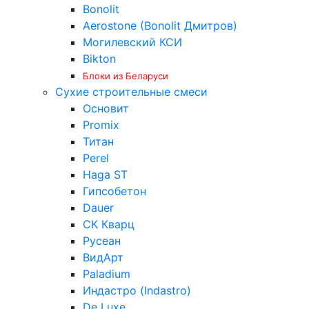
Bonolit
Aerostone (Bonolit Дмитров)
Могилевский КСИ
Bikton
Блоки из Беларуси
Сухие строительные смеси
Основит
Promix
Титан
Perel
Haga ST
Гипсобетон
Dauer
СК Кварц
Русеан
ВидАрт
Paladium
Индастро (Indastro)
De Luxe