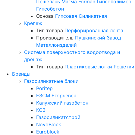
Пешелань
Магма
Forman
Гипсополимер
Гипсобетон
Основа
Гипсовая
Силикатная
Крепеж
Тип товара
Перфорированная лента
Производитель
Пушкинский Завод
Металлоизделий
Система поверхностного водоотвода и
дренаж
Тип товара
Пластиковые лотки
Решетки
Бренды
Газосиликатные блоки
Poritep
ЕЗСМ Егорьевск
Калужский газобетон
КСЗ
Газосиликатстрой
NovoBlock
Euroblock