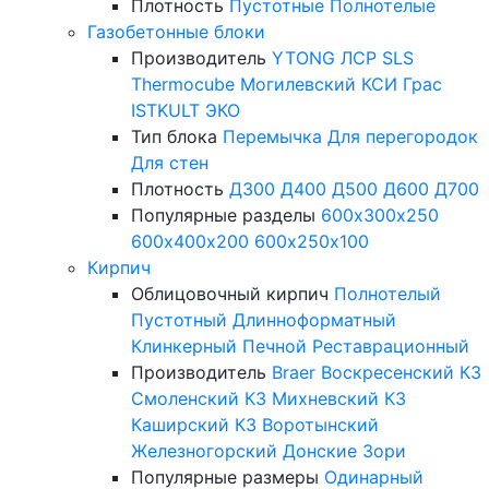
Плотность
Пустотные
Полнотелые
Газобетонные блоки
Производитель
YTONG
ЛСР
SLS
Thermocube
Могилевский КСИ
Грас
ISTKULT
ЭКО
Тип блока
Перемычка
Для перегородок
Для стен
Плотность
Д300
Д400
Д500
Д600
Д700
Популярные разделы
600х300х250
600х400х200
600х250х100
Кирпич
Облицовочный кирпич
Полнотелый
Пустотный
Длинноформатный
Клинкерный
Печной
Реставрационный
Производитель
Braer
Воскресенский КЗ
Смоленский КЗ
Михневский КЗ
Каширский КЗ
Воротынский
Железногорский
Донские Зори
Популярные размеры
Одинарный