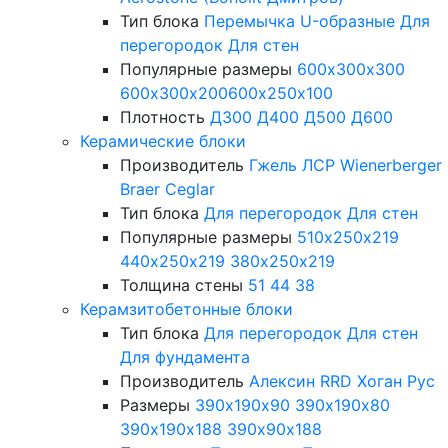
Тип блока
Перемычка
U-образные
Для
перегородок
Для стен
Популярные размеры
600х300х300
600х300х200
600х250х100
Плотность
Д300
Д400
Д500
Д600
Керамические блоки
Производитель
Гжель
ЛСР
Wienerberger
Braer
Ceglar
Тип блока
Для перегородок
Для стен
Популярные размеры
510х250х219
440х250х219
380х250х219
Толщина стены
51
44
38
Керамзитобетонные блоки
Тип блока
Для перегородок
Для стен
Для фундамента
Производитель
Алексин
RRD
Хоган Рус
Размеры
390х190х90
390х190х80
390х190х188
390х90х188