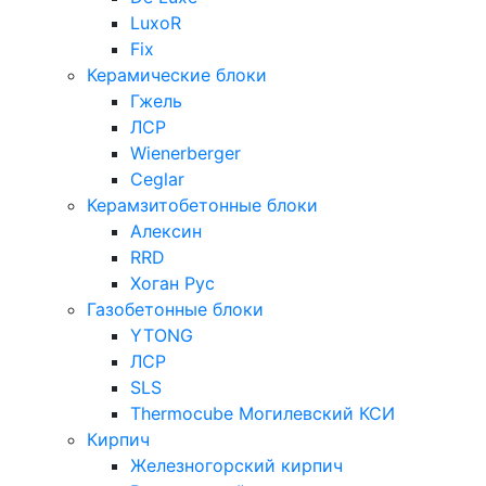
LuxoR
Fix
Керамические блоки
Гжель
ЛСР
Wienerberger
Ceglar
Керамзитобетонные блоки
Алексин
RRD
Хоган Рус
Газобетонные блоки
YTONG
ЛСР
SLS
Thermocube
Могилевский КСИ
Кирпич
Железногорский кирпич