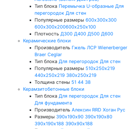
Тип блока
Перемычка
U-образные
Для
перегородок
Для стен
Популярные размеры
600х300х300
600х300х200
600х250х100
Плотность
Д300
Д400
Д500
Д600
Керамические блоки
Производитель
Гжель
ЛСР
Wienerberger
Braer
Ceglar
Тип блока
Для перегородок
Для стен
Популярные размеры
510х250х219
440х250х219
380х250х219
Толщина стены
51
44
38
Керамзитобетонные блоки
Тип блока
Для перегородок
Для стен
Для фундамента
Производитель
Алексин
RRD
Хоган Рус
Размеры
390х190х90
390х190х80
390х190х188
390х90х188