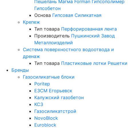
Пешелань
Магма
Forman
Гипсополимер
Гипсобетон
Основа
Гипсовая
Силикатная
Крепеж
Тип товара
Перфорированная лента
Производитель
Пушкинский Завод
Металлоизделий
Система поверхностного водоотвода и
дренаж
Тип товара
Пластиковые лотки
Решетки
Бренды
Газосиликатные блоки
Poritep
ЕЗСМ Егорьевск
Калужский газобетон
КСЗ
Газосиликатстрой
NovoBlock
Euroblock