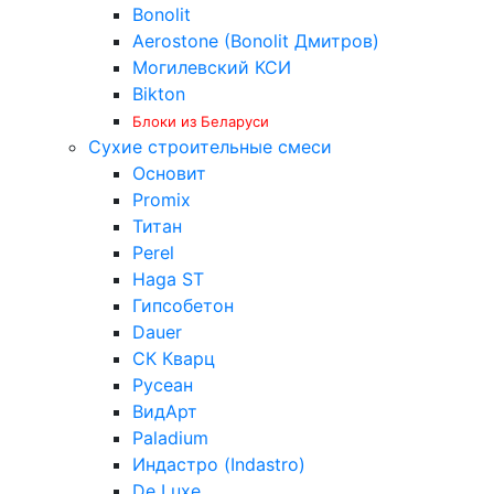
Bonolit
Aerostone (Bonolit Дмитров)
Могилевский КСИ
Bikton
Блоки из Беларуси
Сухие строительные смеси
Основит
Promix
Титан
Perel
Haga ST
Гипсобетон
Dauer
СК Кварц
Русеан
ВидАрт
Paladium
Индастро (Indastro)
De Luxe