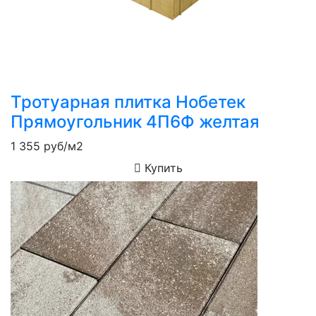
Тротуарная плитка Нобетек
Прямоугольник 4П6Ф желтая
1 355
руб/м2
Купить