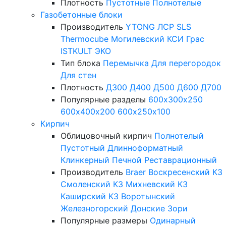
Плотность
Пустотные
Полнотелые
Газобетонные блоки
Производитель
YTONG
ЛСР
SLS
Thermocube
Могилевский КСИ
Грас
ISTKULT
ЭКО
Тип блока
Перемычка
Для перегородок
Для стен
Плотность
Д300
Д400
Д500
Д600
Д700
Популярные разделы
600х300х250
600х400х200
600х250х100
Кирпич
Облицовочный кирпич
Полнотелый
Пустотный
Длинноформатный
Клинкерный
Печной
Реставрационный
Производитель
Braer
Воскресенский КЗ
Смоленский КЗ
Михневский КЗ
Каширский КЗ
Воротынский
Железногорский
Донские Зори
Популярные размеры
Одинарный