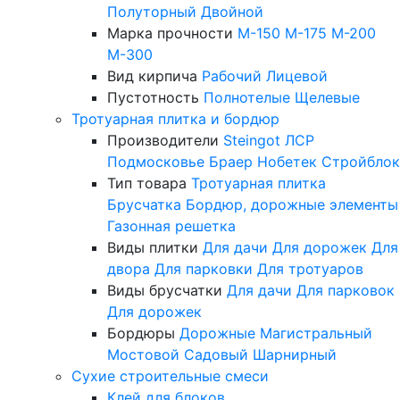
Полуторный
Двойной
Марка прочности
М-150
М-175
М-200
М-300
Вид кирпича
Рабочий
Лицевой
Пустотность
Полнотелые
Щелевые
Тротуарная плитка и бордюр
Производители
Steingot
ЛСР
Подмосковье
Браер
Нобетек
Стройблок
Тип товара
Тротуарная плитка
Брусчатка
Бордюр, дорожные элементы
Газонная решетка
Виды плитки
Для дачи
Для дорожек
Для
двора
Для парковки
Для тротуаров
Виды брусчатки
Для дачи
Для парковок
Для дорожек
Бордюры
Дорожные
Магистральный
Мостовой
Садовый
Шарнирный
Сухие строительные смеси
Клей для блоков