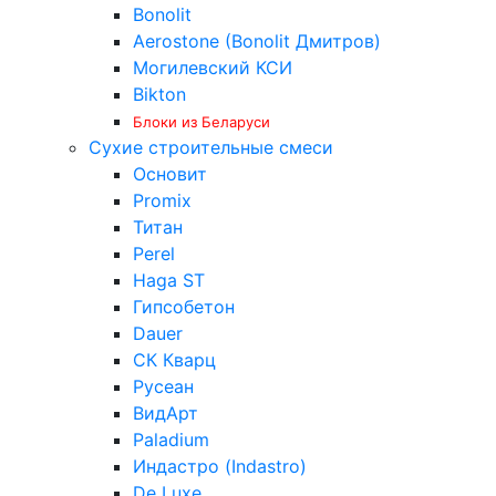
Bonolit
Aerostone (Bonolit Дмитров)
Могилевский КСИ
Bikton
Блоки из Беларуси
Сухие строительные смеси
Основит
Promix
Титан
Perel
Haga ST
Гипсобетон
Dauer
СК Кварц
Русеан
ВидАрт
Paladium
Индастро (Indastro)
De Luxe