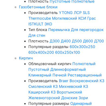
Плотность
Пустотные
Полнотелые
Газобетонные блоки
Производитель
YTONG
ЛСР
SLS
Thermocube
Могилевский КСИ
Грас
ISTKULT
ЭКО
Тип блока
Перемычка
Для перегородок
Для стен
Плотность
Д300
Д400
Д500
Д600
Д700
Популярные разделы
600х300х250
600х400х200
600х250х100
Кирпич
Облицовочный кирпич
Полнотелый
Пустотный
Длинноформатный
Клинкерный
Печной
Реставрационный
Производитель
Braer
Воскресенский КЗ
Смоленский КЗ
Михневский КЗ
Каширский КЗ
Воротынский
Железногорский
Донские Зори
Популярные размеры
Одинарный