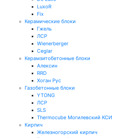
LuxoR
Fix
Керамические блоки
Гжель
ЛСР
Wienerberger
Ceglar
Керамзитобетонные блоки
Алексин
RRD
Хоган Рус
Газобетонные блоки
YTONG
ЛСР
SLS
Thermocube
Могилевский КСИ
Кирпич
Железногорский кирпич