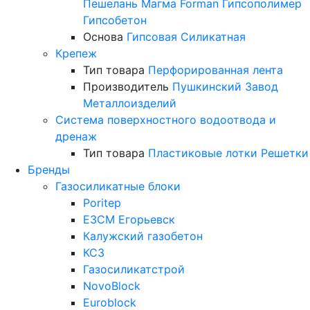
Пешелань
Магма
Forman
Гипсополимер
Гипсобетон
Основа
Гипсовая
Силикатная
Крепеж
Тип товара
Перфорированная лента
Производитель
Пушкинский Завод
Металлоизделий
Система поверхностного водоотвода и
дренаж
Тип товара
Пластиковые лотки
Решетки
Бренды
Газосиликатные блоки
Poritep
ЕЗСМ Егорьевск
Калужский газобетон
КСЗ
Газосиликатстрой
NovoBlock
Euroblock