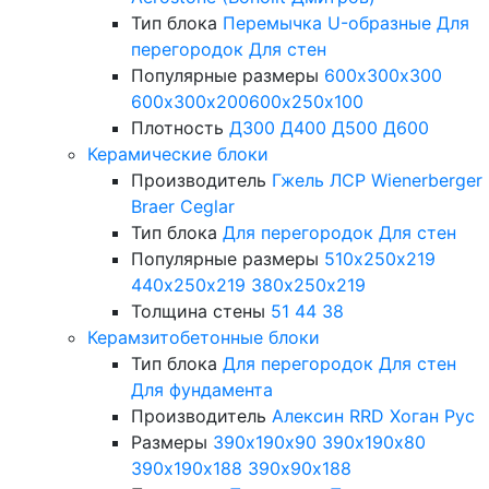
Тип блока
Перемычка
U-образные
Для
перегородок
Для стен
Популярные размеры
600х300х300
600х300х200
600х250х100
Плотность
Д300
Д400
Д500
Д600
Керамические блоки
Производитель
Гжель
ЛСР
Wienerberger
Braer
Ceglar
Тип блока
Для перегородок
Для стен
Популярные размеры
510х250х219
440х250х219
380х250х219
Толщина стены
51
44
38
Керамзитобетонные блоки
Тип блока
Для перегородок
Для стен
Для фундамента
Производитель
Алексин
RRD
Хоган Рус
Размеры
390х190х90
390х190х80
390х190х188
390х90х188