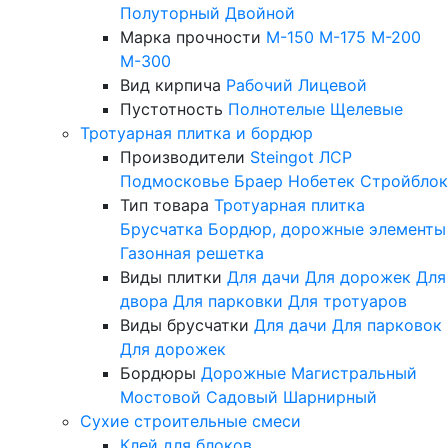
Полуторный
Двойной
Марка прочности
М-150
М-175
М-200
М-300
Вид кирпича
Рабочий
Лицевой
Пустотность
Полнотелые
Щелевые
Тротуарная плитка и бордюр
Производители
Steingot
ЛСР
Подмосковье
Браер
Нобетек
Стройблок
Тип товара
Тротуарная плитка
Брусчатка
Бордюр, дорожные элементы
Газонная решетка
Виды плитки
Для дачи
Для дорожек
Для
двора
Для парковки
Для тротуаров
Виды брусчатки
Для дачи
Для парковок
Для дорожек
Бордюры
Дорожные
Магистральный
Мостовой
Садовый
Шарнирный
Сухие строительные смеси
Клей для блоков