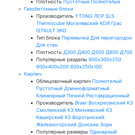
Плотность
Пустотные
Полнотелые
Газобетонные блоки
Производитель
YTONG
ЛСР
SLS
Thermocube
Могилевский КСИ
Грас
ISTKULT
ЭКО
Тип блока
Перемычка
Для перегородок
Для стен
Плотность
Д300
Д400
Д500
Д600
Д700
Популярные разделы
600х300х250
600х400х200
600х250х100
Кирпич
Облицовочный кирпич
Полнотелый
Пустотный
Длинноформатный
Клинкерный
Печной
Реставрационный
Производитель
Braer
Воскресенский КЗ
Смоленский КЗ
Михневский КЗ
Каширский КЗ
Воротынский
Железногорский
Донские Зори
Популярные размеры
Одинарный