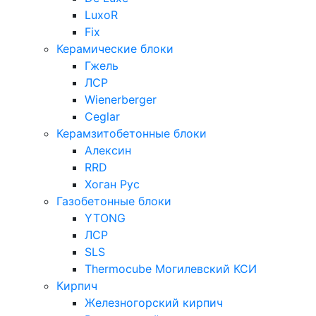
LuxoR
Fix
Керамические блоки
Гжель
ЛСР
Wienerberger
Ceglar
Керамзитобетонные блоки
Алексин
RRD
Хоган Рус
Газобетонные блоки
YTONG
ЛСР
SLS
Thermocube
Могилевский КСИ
Кирпич
Железногорский кирпич