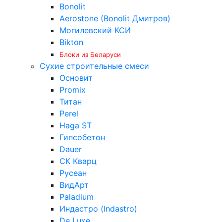
Bonolit
Aerostone (Bonolit Дмитров)
Могилевский КСИ
Bikton
Блоки из Беларуси
Сухие строительные смеси
Основит
Promix
Титан
Perel
Haga ST
Гипсобетон
Dauer
СК Кварц
Русеан
ВидАрт
Paladium
Индастро (Indastro)
De Luxe