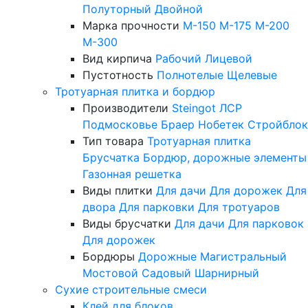
Полуторный
Двойной
Марка прочности
М-150
М-175
М-200
М-300
Вид кирпича
Рабочий
Лицевой
Пустотность
Полнотелые
Щелевые
Тротуарная плитка и бордюр
Производители
Steingot
ЛСР
Подмосковье
Браер
Нобетек
Стройблок
Тип товара
Тротуарная плитка
Брусчатка
Бордюр, дорожные элементы
Газонная решетка
Виды плитки
Для дачи
Для дорожек
Для
двора
Для парковки
Для тротуаров
Виды брусчатки
Для дачи
Для парковок
Для дорожек
Бордюры
Дорожные
Магистральный
Мостовой
Садовый
Шарнирный
Сухие строительные смеси
Клей для блоков