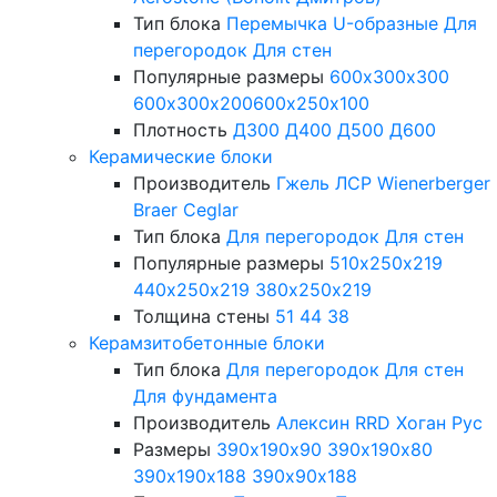
Тип блока
Перемычка
U-образные
Для
перегородок
Для стен
Популярные размеры
600х300х300
600х300х200
600х250х100
Плотность
Д300
Д400
Д500
Д600
Керамические блоки
Производитель
Гжель
ЛСР
Wienerberger
Braer
Ceglar
Тип блока
Для перегородок
Для стен
Популярные размеры
510х250х219
440х250х219
380х250х219
Толщина стены
51
44
38
Керамзитобетонные блоки
Тип блока
Для перегородок
Для стен
Для фундамента
Производитель
Алексин
RRD
Хоган Рус
Размеры
390х190х90
390х190х80
390х190х188
390х90х188