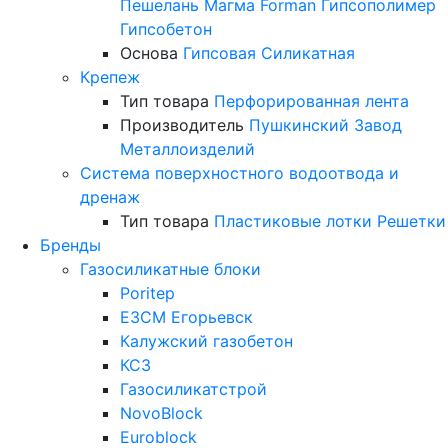
Пешелань
Магма
Forman
Гипсополимер
Гипсобетон
Основа
Гипсовая
Силикатная
Крепеж
Тип товара
Перфорированная лента
Производитель
Пушкинский Завод
Металлоизделий
Система поверхностного водоотвода и
дренаж
Тип товара
Пластиковые лотки
Решетки
Бренды
Газосиликатные блоки
Poritep
ЕЗСМ Егорьевск
Калужский газобетон
КСЗ
Газосиликатстрой
NovoBlock
Euroblock