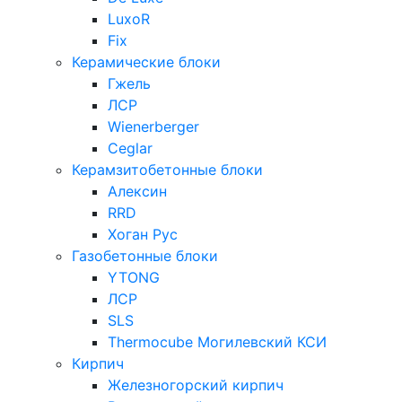
LuxoR
Fix
Керамические блоки
Гжель
ЛСР
Wienerberger
Ceglar
Керамзитобетонные блоки
Алексин
RRD
Хоган Рус
Газобетонные блоки
YTONG
ЛСР
SLS
Thermocube
Могилевский КСИ
Кирпич
Железногорский кирпич