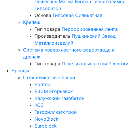
Пешелань
Магма
Forman
Гипсополимер
Гипсобетон
Основа
Гипсовая
Силикатная
Крепеж
Тип товара
Перфорированная лента
Производитель
Пушкинский Завод
Металлоизделий
Система поверхностного водоотвода и
дренаж
Тип товара
Пластиковые лотки
Решетки
Бренды
Газосиликатные блоки
Poritep
ЕЗСМ Егорьевск
Калужский газобетон
КСЗ
Газосиликатстрой
NovoBlock
Euroblock