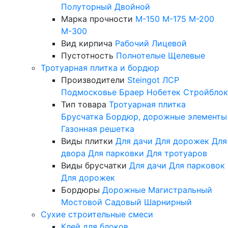
Полуторный
Двойной
Марка прочности
М-150
М-175
М-200
М-300
Вид кирпича
Рабочий
Лицевой
Пустотность
Полнотелые
Щелевые
Тротуарная плитка и бордюр
Производители
Steingot
ЛСР
Подмосковье
Браер
Нобетек
Стройблок
Тип товара
Тротуарная плитка
Брусчатка
Бордюр, дорожные элементы
Газонная решетка
Виды плитки
Для дачи
Для дорожек
Для
двора
Для парковки
Для тротуаров
Виды брусчатки
Для дачи
Для парковок
Для дорожек
Бордюры
Дорожные
Магистральный
Мостовой
Садовый
Шарнирный
Сухие строительные смеси
Клей для блоков