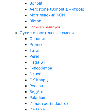
Bonolit
Aerostone (Bonolit Дмитров)
Могилевский КСИ
Bikton
Блоки из Беларуси
Сухие строительные смеси
Основит
Promix
Титан
Perel
Haga ST
Гипсобетон
Dauer
СК Кварц
Русеан
ВидАрт
Paladium
Индастро (Indastro)
De Luxe