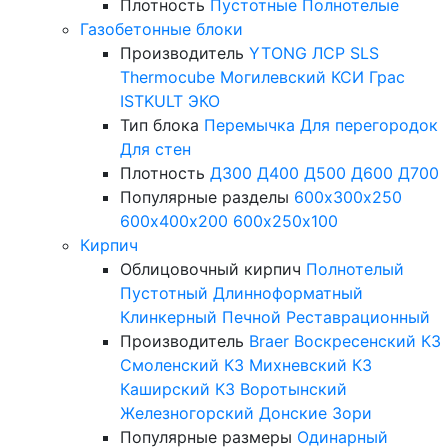
Плотность
Пустотные
Полнотелые
Газобетонные блоки
Производитель
YTONG
ЛСР
SLS
Thermocube
Могилевский КСИ
Грас
ISTKULT
ЭКО
Тип блока
Перемычка
Для перегородок
Для стен
Плотность
Д300
Д400
Д500
Д600
Д700
Популярные разделы
600х300х250
600х400х200
600х250х100
Кирпич
Облицовочный кирпич
Полнотелый
Пустотный
Длинноформатный
Клинкерный
Печной
Реставрационный
Производитель
Braer
Воскресенский КЗ
Смоленский КЗ
Михневский КЗ
Каширский КЗ
Воротынский
Железногорский
Донские Зори
Популярные размеры
Одинарный