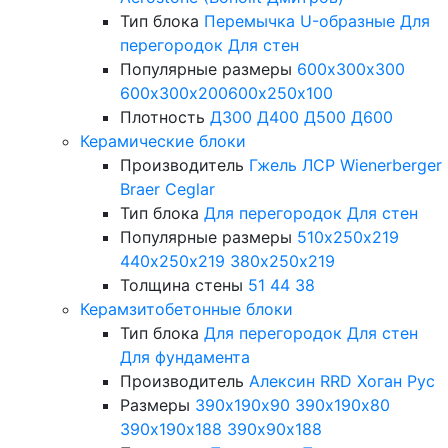
Тип блока
Перемычка
U-образные
Для
перегородок
Для стен
Популярные размеры
600х300х300
600х300х200
600х250х100
Плотность
Д300
Д400
Д500
Д600
Керамические блоки
Производитель
Гжель
ЛСР
Wienerberger
Braer
Ceglar
Тип блока
Для перегородок
Для стен
Популярные размеры
510х250х219
440х250х219
380х250х219
Толщина стены
51
44
38
Керамзитобетонные блоки
Тип блока
Для перегородок
Для стен
Для фундамента
Производитель
Алексин
RRD
Хоган Рус
Размеры
390х190х90
390х190х80
390х190х188
390х90х188