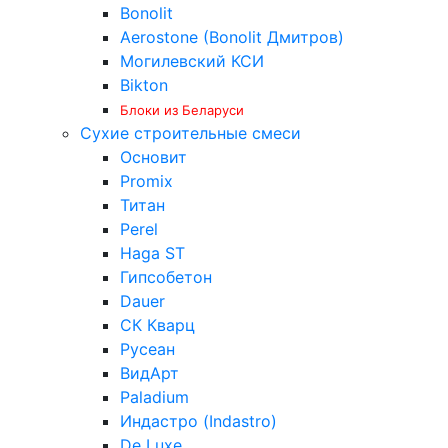
Bonolit
Aerostone (Bonolit Дмитров)
Могилевский КСИ
Bikton
Блоки из Беларуси
Сухие строительные смеси
Основит
Promix
Титан
Perel
Haga ST
Гипсобетон
Dauer
СК Кварц
Русеан
ВидАрт
Paladium
Индастро (Indastro)
De Luxe