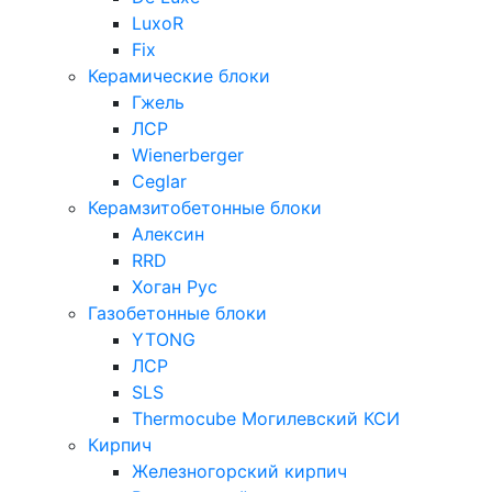
LuxoR
Fix
Керамические блоки
Гжель
ЛСР
Wienerberger
Ceglar
Керамзитобетонные блоки
Алексин
RRD
Хоган Рус
Газобетонные блоки
YTONG
ЛСР
SLS
Thermocube
Могилевский КСИ
Кирпич
Железногорский кирпич