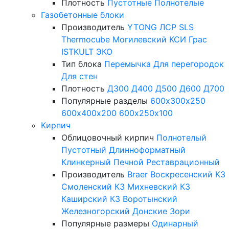
Плотность
Пустотные
Полнотелые
Газобетонные блоки
Производитель
YTONG
ЛСР
SLS
Thermocube
Могилевский КСИ
Грас
ISTKULT
ЭКО
Тип блока
Перемычка
Для перегородок
Для стен
Плотность
Д300
Д400
Д500
Д600
Д700
Популярные разделы
600х300х250
600х400х200
600х250х100
Кирпич
Облицовочный кирпич
Полнотелый
Пустотный
Длинноформатный
Клинкерный
Печной
Реставрационный
Производитель
Braer
Воскресенский КЗ
Смоленский КЗ
Михневский КЗ
Каширский КЗ
Воротынский
Железногорский
Донские Зори
Популярные размеры
Одинарный