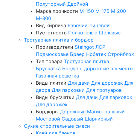
Полуторный
Двойной
Марка прочности
М-150
М-175
М-200
М-300
Вид кирпича
Рабочий
Лицевой
Пустотность
Полнотелые
Щелевые
Тротуарная плитка и бордюр
Производители
Steingot
ЛСР
Подмосковье
Браер
Нобетек
Стройблок
Тип товара
Тротуарная плитка
Брусчатка
Бордюр, дорожные элементы
Газонная решетка
Виды плитки
Для дачи
Для дорожек
Для
двора
Для парковки
Для тротуаров
Виды брусчатки
Для дачи
Для парковок
Для дорожек
Бордюры
Дорожные
Магистральный
Мостовой
Садовый
Шарнирный
Сухие строительные смеси
Клей для блоков