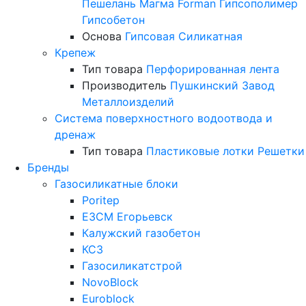
Пешелань
Магма
Forman
Гипсополимер
Гипсобетон
Основа
Гипсовая
Силикатная
Крепеж
Тип товара
Перфорированная лента
Производитель
Пушкинский Завод
Металлоизделий
Система поверхностного водоотвода и
дренаж
Тип товара
Пластиковые лотки
Решетки
Бренды
Газосиликатные блоки
Poritep
ЕЗСМ Егорьевск
Калужский газобетон
КСЗ
Газосиликатстрой
NovoBlock
Euroblock