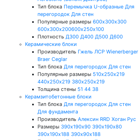
Тип блока
Перемычка
U-образные
Для
перегородок
Для стен
Популярные размеры
600х300х300
600х300х200
600х250х100
Плотность
Д300
Д400
Д500
Д600
Керамические блоки
Производитель
Гжель
ЛСР
Wienerberger
Braer
Ceglar
Тип блока
Для перегородок
Для стен
Популярные размеры
510х250х219
440х250х219
380х250х219
Толщина стены
51
44
38
Керамзитобетонные блоки
Тип блока
Для перегородок
Для стен
Для фундамента
Производитель
Алексин
RRD
Хоган Рус
Размеры
390х190х90
390х190х80
390х190х188
390х90х188