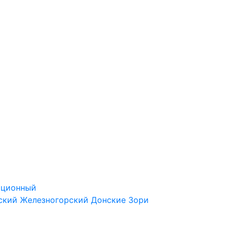
ационный
ский
Железногорский
Донские Зори