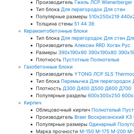
Производитель
Гжель
ЛСР
Wienerberger
Тип блока
Для перегородок
Для стен
Популярные размеры
510х250х219
440х
Толщина стены
51
44
38
Керамзитобетонные блоки
Тип блока
Для перегородок
Для стен
Дл
Производитель
Алексин
RRD
Хоган Рус
Размеры
390х190х90
390х190х80
390х1
Плотность
Пустотные
Полнотелые
Газобетонные блоки
Производитель
YTONG
ЛСР
SLS
Thermo
Тип блока
Перемычка
Для перегородок
Плотность
Д300
Д400
Д500
Д600
Д700
Популярные разделы
600х300х250
600х
Кирпич
Облицовочный кирпич
Полнотелый
Пус
Производитель
Braer
Воскресенский КЗ
Популярные размеры
Одинарный
Полут
Марка прочности
М-150
М-175
М-200
М-