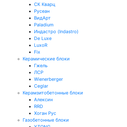
СК Кварц
Русеан
ВидАрт
Paladium
Индастро (Indastro)
De Luxe
LuxoR
Fix
Керамические блоки
Гжель
ЛСР
Wienerberger
Ceglar
Керамзитобетонные блоки
Алексин
RRD
Хоган Рус
Газобетонные блоки
YTONG