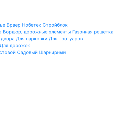
ье
Браер
Нобетек
Стройблок
а
Бордюр, дорожные элементы
Газонная решетка
 двора
Для парковки
Для тротуаров
Для дорожек
стовой
Садовый
Шарнирный