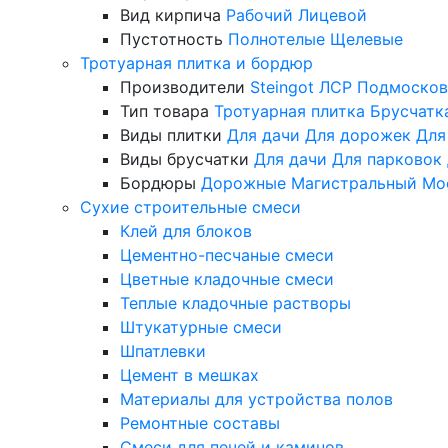
Вид кирпича
Рабочий
Лицевой
Пустотность
Полнотелые
Щелевые
Тротуарная плитка и бордюр
Производители
Steingot
ЛСР
Подмосков
Тип товара
Тротуарная плитка
Брусчатк
Виды плитки
Для дачи
Для дорожек
Для
Виды брусчатки
Для дачи
Для парковок
Бордюры
Дорожные
Магистральный
Мо
Сухие строительные смеси
Клей для блоков
Цементно-песчаные смеси
Цветные кладочные смеси
Теплые кладочные растворы
Штукатурные смеси
Шпатлевки
Цемент в мешках
Материалы для устройства полов
Ремонтные составы
Смеси для печей и каминов