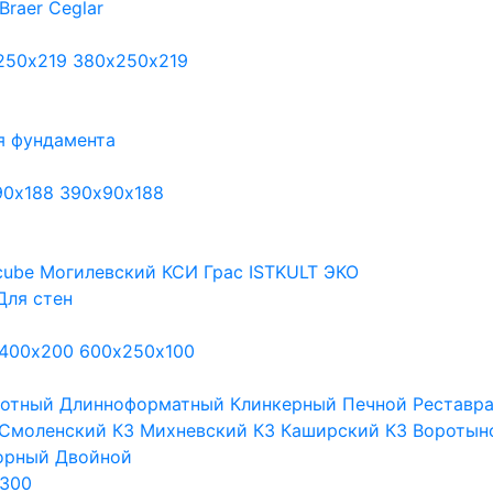
Braer
Ceglar
250х219
380х250х219
я фундамента
90х188
390х90х188
cube
Могилевский КСИ
Грас
ISTKULT
ЭКО
Для стен
400х200
600х250х100
тотный
Длинноформатный
Клинкерный
Печной
Реставр
Смоленский КЗ
Михневский КЗ
Каширский КЗ
Воротын
орный
Двойной
300