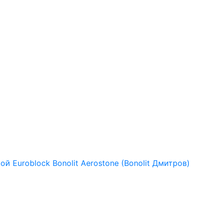
рой
Euroblock
Bonolit
Aerostone (Bonolit Дмитров)