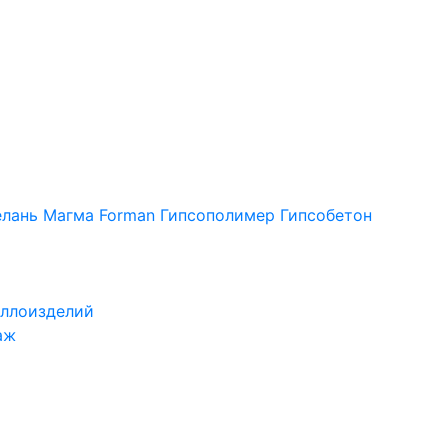
лань
Магма
Forman
Гипсополимер
Гипсобетон
ллоизделий
аж