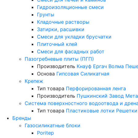
Гидроизоляционные смеси
Грунты
Кладочные растворы
Затирки, расшивки
Смеси для укладки брусчатки
Плиточный клей
Смеси для фасадных работ
Пазогребневые плиты (ПГП)
Производитель
Кнауф
Ергач
Волма
Пеше
Основа
Гипсовая
Силикатная
Крепеж
Тип товара
Перфорированная лента
Производитель
Пушкинский Завод Мета
Система поверхностного водоотвода и дрен
Тип товара
Пластиковые лотки
Решетки
Бренды
Газосиликатные блоки
Poritep