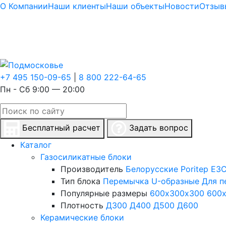
О Компании
Наши клиенты
Наши объекты
Новости
Отзыв
+7 495 150-09-65
|
8 800 222-64-65
Пн - Сб 9:00 — 20:00
Бесплатный расчет
Задать вопрос
Каталог
Газосиликатные блоки
Производитель
Белорусские
Poritep
ЕЗС
Тип блока
Перемычка
U-образные
Для п
Популярные размеры
600х300х300
600
Плотность
Д300
Д400
Д500
Д600
Керамические блоки