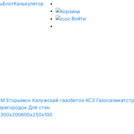
ы
Блог
Калькулятор
Войти
М Егорьевск
Калужский газобетон
КСЗ
Газосиликатст
ерегородок
Для стен
х300х200
600х250х100