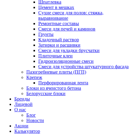
Шпатлевка
Цемент в мешках
Сухие смеси для полов: стяжка,
выравнивание
Ремонтные составы
Смеси для печей и каминов
Грунты
Кладочный раствор
Затирки и расшивки
Смеси для укладки брусчатки
Плиточные клеи
Гидроизоляционные смеси
Смеси для устройства штукатурного фасада
Пазогребневые плиты (ПГП)
Крепеж
Перфорированная лента
Блоки из ячеистого бетона
Белорусские блоки
Бренды
Лицевой
О нас
Блог
Новости
Акции
Калькулятор