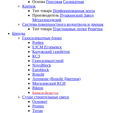
Основа
Гипсовая
Силикатная
Крепеж
Тип товара
Перфорированная лента
Производитель
Пушкинский Завод
Металлоизделий
Система поверхностного водоотвода и дренаж
Тип товара
Пластиковые лотки
Решетки
Бренды
Газосиликатные блоки
Poritep
ЕЗСМ Егорьевск
Калужский газобетон
КСЗ
Газосиликатстрой
NovoBlock
Euroblock
Bonolit
Aerostone (Bonolit Дмитров)
Могилевский КСИ
Bikton
Блоки из Беларуси
Сухие строительные смеси
Основит
Promix
Титан