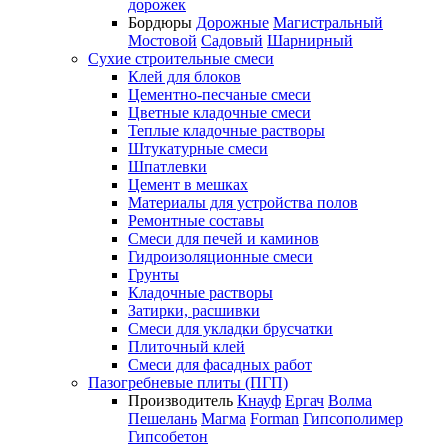
дорожек
Бордюры
Дорожные
Магистральный
Мостовой
Садовый
Шарнирный
Сухие строительные смеси
Клей для блоков
Цементно-песчаные смеси
Цветные кладочные смеси
Теплые кладочные растворы
Штукатурные смеси
Шпатлевки
Цемент в мешках
Материалы для устройства полов
Ремонтные составы
Смеси для печей и каминов
Гидроизоляционные смеси
Грунты
Кладочные растворы
Затирки, расшивки
Смеси для укладки брусчатки
Плиточный клей
Смеси для фасадных работ
Пазогребневые плиты (ПГП)
Производитель
Кнауф
Ергач
Волма
Пешелань
Магма
Forman
Гипсополимер
Гипсобетон