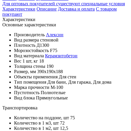
Для оптовых покупателей существуют специальные условия
Характеристики
Описание
Доставка и оплата
С товаром
покупают
Характеристики
Основные характеристики
Производитель
Алексин
Вид размера
стеновой
Плотность
Д1300
Морозостойкость
F75
Вид материала
Керамзитобетон
Вес 1 шт, кг
18
Толщина стены
190
Размер, мм
390х190х188
Объекты применения
Для стен
Тип помещения
Для бани, Для гаража, Для дома
Марка прочности
М-100
Пустотность
Полнотелые
Вид блока
Прямоугольные
Транспортировка
Количество на поддоне, шт
75
Количество в 1 м3, шт
72
Количество в 1 м2, шт
12,5