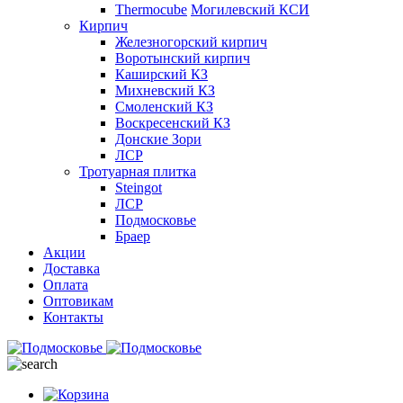
Thermocube
Могилевский КСИ
Кирпич
Железногорский кирпич
Воротынский кирпич
Каширский КЗ
Михневский КЗ
Смоленский КЗ
Воскресенский КЗ
Донские Зори
ЛСР
Тротуарная плитка
Steingot
ЛСР
Подмосковье
Браер
Акции
Доставка
Оплата
Оптовикам
Контакты