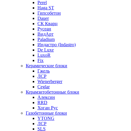
Perel
Haga ST
Гипсобетон
Dauer
СК Кварц
Русеан
ВидАрт
Paladium
Индастро (Indastro)
De Luxe
LuxoR
Fix
Керамические блоки
Гжель
ЛСР
Wienerberger
Ceglar
Керамзитобетонные блоки
Алексин
RRD
Хоган Рус
Газобетонные блоки
YTONG
ЛСР
SLS