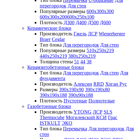
Тип блока
Перемычка
U-образные
Для
перегородок
Для стен
Популярные размеры
600х300х300
600х300х200
600х250х100
Плотность
Д300
Д400
Д500
Д600
Керамические блоки
Производитель
Гжель
ЛСР
Wienerberger
Braer
Ceglar
Тип блока
Для перегородок
Для стен
Популярные размеры
510х250х219
440х250х219
380х250х219
Толщина стены
51
44
38
Керамзитобетонные блоки
Тип блока
Для перегородок
Для стен
Для
фундамента
Производитель
Алексин
RRD
Хоган Рус
Размеры
390х190х90
390х190х80
390х190х188
390х90х188
Плотность
Пустотные
Полнотелые
Газобетонные блоки
Производитель
YTONG
ЛСР
SLS
Thermocube
Могилевский КСИ
Грас
ISTKULT
ЭКО
Тип блока
Перемычка
Для перегородок
Для
стен