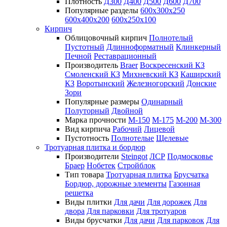
Плотность
Д300
Д400
Д500
Д600
Д700
Популярные разделы
600х300х250
600х400х200
600х250х100
Кирпич
Облицовочный кирпич
Полнотелый
Пустотный
Длинноформатный
Клинкерный
Печной
Реставрационный
Производитель
Braer
Воскресенский КЗ
Смоленский КЗ
Михневский КЗ
Каширский
КЗ
Воротынский
Железногорский
Донские
Зори
Популярные размеры
Одинарный
Полуторный
Двойной
Марка прочности
М-150
М-175
М-200
М-300
Вид кирпича
Рабочий
Лицевой
Пустотность
Полнотелые
Щелевые
Тротуарная плитка и бордюр
Производители
Steingot
ЛСР
Подмосковье
Браер
Нобетек
Стройблок
Тип товара
Тротуарная плитка
Брусчатка
Бордюр, дорожные элементы
Газонная
решетка
Виды плитки
Для дачи
Для дорожек
Для
двора
Для парковки
Для тротуаров
Виды брусчатки
Для дачи
Для парковок
Для