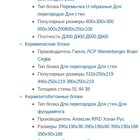
Тип блока
Перемычка
U-образные
Для
перегородок
Для стен
Популярные размеры
600х300х300
600х300х200
600х250х100
Плотность
Д300
Д400
Д500
Д600
Керамические блоки
Производитель
Гжель
ЛСР
Wienerberger
Braer
Ceglar
Тип блока
Для перегородок
Для стен
Популярные размеры
510х250х219
440х250х219
380х250х219
Толщина стены
51
44
38
Керамзитобетонные блоки
Тип блока
Для перегородок
Для стен
Для
фундамента
Производитель
Алексин
RRD
Хоган Рус
Размеры
390х190х90
390х190х80
390х190х188
390х90х188