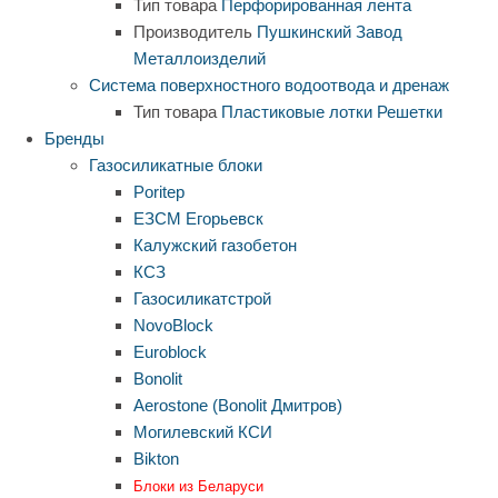
Тип товара
Перфорированная лента
Производитель
Пушкинский Завод
Металлоизделий
Система поверхностного водоотвода и дренаж
Тип товара
Пластиковые лотки
Решетки
Бренды
Газосиликатные блоки
Poritep
ЕЗСМ Егорьевск
Калужский газобетон
КСЗ
Газосиликатстрой
NovoBlock
Euroblock
Bonolit
Aerostone (Bonolit Дмитров)
Могилевский КСИ
Bikton
Блоки из Беларуси