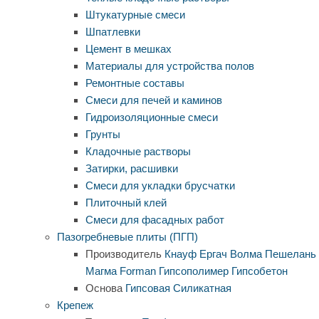
Штукатурные смеси
Шпатлевки
Цемент в мешках
Материалы для устройства полов
Ремонтные составы
Смеси для печей и каминов
Гидроизоляционные смеси
Грунты
Кладочные растворы
Затирки, расшивки
Смеси для укладки брусчатки
Плиточный клей
Смеси для фасадных работ
Пазогребневые плиты (ПГП)
Производитель
Кнауф
Ергач
Волма
Пешелань
Магма
Forman
Гипсополимер
Гипсобетон
Основа
Гипсовая
Силикатная
Крепеж