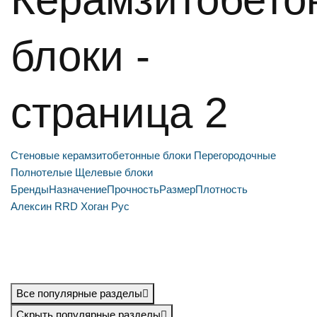
блоки -
cтраница 2
Стеновые керамзитобетонные блоки
Перегородочные
Полнотелые
Щелевые блоки
Бренды
Назначение
Прочность
Размер
Плотность
Алексин
RRD
Хоган Рус
Все популярные разделы
Скрыть популярные разделы