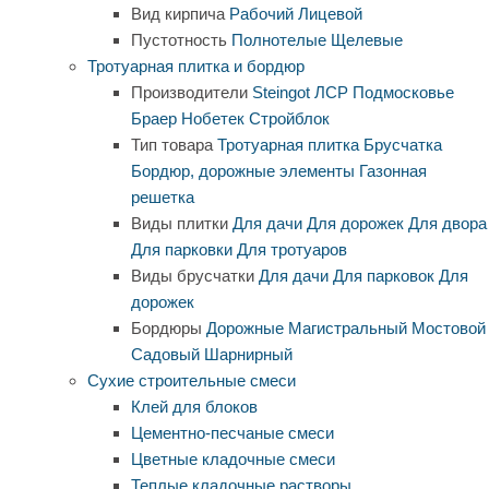
Вид кирпича
Рабочий
Лицевой
Пустотность
Полнотелые
Щелевые
Тротуарная плитка и бордюр
Производители
Steingot
ЛСР
Подмосковье
Браер
Нобетек
Стройблок
Тип товара
Тротуарная плитка
Брусчатка
Бордюр, дорожные элементы
Газонная
решетка
Виды плитки
Для дачи
Для дорожек
Для двора
Для парковки
Для тротуаров
Виды брусчатки
Для дачи
Для парковок
Для
дорожек
Бордюры
Дорожные
Магистральный
Мостовой
Садовый
Шарнирный
Сухие строительные смеси
Клей для блоков
Цементно-песчаные смеси
Цветные кладочные смеси
Теплые кладочные растворы