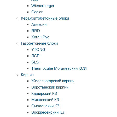
Wienerberger
Ceglar
Керамзитобетонные блоки
Алексин
RRD
Хоган Рус
Газобетонные блоки
YTONG
ЛСР
SLS
Thermocube
Могилевский КСИ
Кирпич
Железногорский кирпич
Воротынский кирпич
Каширский КЗ
Михневский КЗ
Смоленский КЗ
Воскресенский КЗ