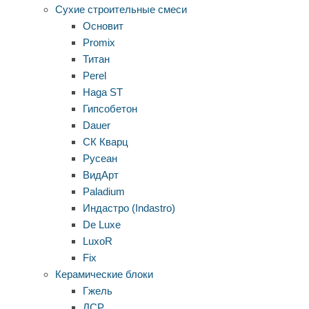
Сухие строительные смеси
Основит
Promix
Титан
Perel
Haga ST
Гипсобетон
Dauer
СК Кварц
Русеан
ВидАрт
Paladium
Индастро (Indastro)
De Luxe
LuxoR
Fix
Керамические блоки
Гжель
ЛСР