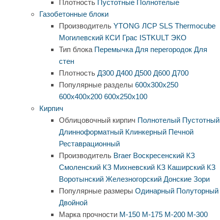
Плотность
Пустотные
Полнотелые
Газобетонные блоки
Производитель
YTONG
ЛСР
SLS
Thermocube
Могилевский КСИ
Грас
ISTKULT
ЭКО
Тип блока
Перемычка
Для перегородок
Для
стен
Плотность
Д300
Д400
Д500
Д600
Д700
Популярные разделы
600х300х250
600х400х200
600х250х100
Кирпич
Облицовочный кирпич
Полнотелый
Пустотный
Длинноформатный
Клинкерный
Печной
Реставрационный
Производитель
Braer
Воскресенский КЗ
Смоленский КЗ
Михневский КЗ
Каширский КЗ
Воротынский
Железногорский
Донские Зори
Популярные размеры
Одинарный
Полуторный
Двойной
Марка прочности
М-150
М-175
М-200
М-300