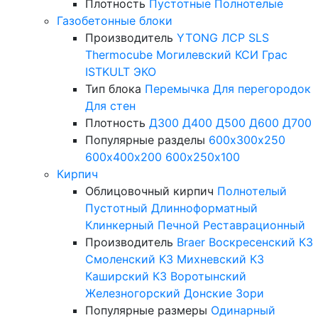
Плотность
Пустотные
Полнотелые
Газобетонные блоки
Производитель
YTONG
ЛСР
SLS
Thermocube
Могилевский КСИ
Грас
ISTKULT
ЭКО
Тип блока
Перемычка
Для перегородок
Для стен
Плотность
Д300
Д400
Д500
Д600
Д700
Популярные разделы
600х300х250
600х400х200
600х250х100
Кирпич
Облицовочный кирпич
Полнотелый
Пустотный
Длинноформатный
Клинкерный
Печной
Реставрационный
Производитель
Braer
Воскресенский КЗ
Смоленский КЗ
Михневский КЗ
Каширский КЗ
Воротынский
Железногорский
Донские Зори
Популярные размеры
Одинарный