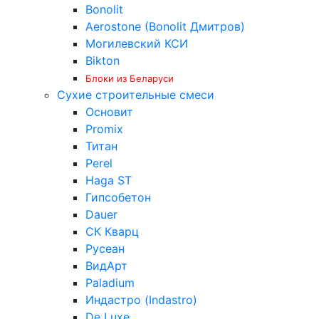
Bonolit
Aerostone (Bonolit Дмитров)
Могилевский КСИ
Bikton
Блоки из Беларуси
Сухие строительные смеси
Основит
Promix
Титан
Perel
Haga ST
Гипсобетон
Dauer
СК Кварц
Русеан
ВидАрт
Paladium
Индастро (Indastro)
De Luxe