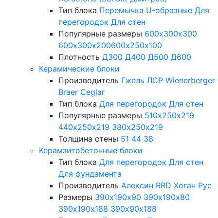
Тип блока
Перемычка
U-образные
Для
перегородок
Для стен
Популярные размеры
600х300х300
600х300х200
600х250х100
Плотность
Д300
Д400
Д500
Д600
Керамические блоки
Производитель
Гжель
ЛСР
Wienerberger
Braer
Ceglar
Тип блока
Для перегородок
Для стен
Популярные размеры
510х250х219
440х250х219
380х250х219
Толщина стены
51
44
38
Керамзитобетонные блоки
Тип блока
Для перегородок
Для стен
Для фундамента
Производитель
Алексин
RRD
Хоган Рус
Размеры
390х190х90
390х190х80
390х190х188
390х90х188