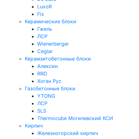
LuxoR
Fix
Керамические блоки
Гжель
ЛСР
Wienerberger
Ceglar
Керамзитобетонные блоки
Алексин
RRD
Хоган Рус
Газобетонные блоки
YTONG
ЛСР
SLS
Thermocube
Могилевский КСИ
Кирпич
Железногорский кирпич