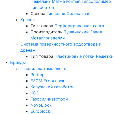
Пешелань
Магма
Forman
Гипсополимер
Гипсобетон
Основа
Гипсовая
Силикатная
Крепеж
Тип товара
Перфорированная лента
Производитель
Пушкинский Завод
Металлоизделий
Система поверхностного водоотвода и
дренаж
Тип товара
Пластиковые лотки
Решетки
Бренды
Газосиликатные блоки
Poritep
ЕЗСМ Егорьевск
Калужский газобетон
КСЗ
Газосиликатстрой
NovoBlock
Euroblock