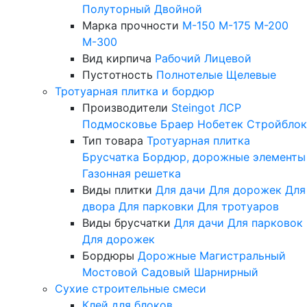
Полуторный
Двойной
Марка прочности
М-150
М-175
М-200
М-300
Вид кирпича
Рабочий
Лицевой
Пустотность
Полнотелые
Щелевые
Тротуарная плитка и бордюр
Производители
Steingot
ЛСР
Подмосковье
Браер
Нобетек
Стройблок
Тип товара
Тротуарная плитка
Брусчатка
Бордюр, дорожные элементы
Газонная решетка
Виды плитки
Для дачи
Для дорожек
Для
двора
Для парковки
Для тротуаров
Виды брусчатки
Для дачи
Для парковок
Для дорожек
Бордюры
Дорожные
Магистральный
Мостовой
Садовый
Шарнирный
Сухие строительные смеси
Клей для блоков