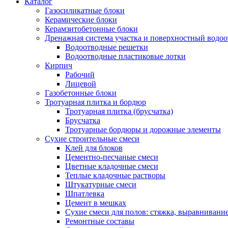
Каталог
Газосиликатные блоки
Керамические блоки
Керамзитобетонные блоки
Дренажная система участка и поверхностный водоо
Водоотводные решетки
Водоотводные пластиковые лотки
Кирпич
Рабочий
Лицевой
Газобетонные блоки
Тротуарная плитка и бордюр
Тротуарная плитка (брусчатка)
Брусчатка
Тротуарные бордюры и дорожные элементы
Сухие строительные смеси
Клей для блоков
Цементно-песчаные смеси
Цветные кладочные смеси
Теплые кладочные растворы
Штукатурные смеси
Шпатлевка
Цемент в мешках
Сухие смеси для полов: стяжка, выравнивани
Ремонтные составы