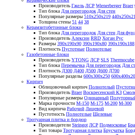
Керамические блоки
Производитель
Гжель
ЛСР
Wienerberger
Braer
Тип блока
Для перегородок
Для стен
Популярные размеры
510х250х219
440х250х2
Толщина стены
51
44
38
Керамзитобетонные блоки
Тип блока
Для перегородок
Для стен
Для фун
Производитель
Алексин
RRD
Хоган Рус
Размеры
390х190х90
390х190х80
390х190х188
Плотность
Пустотные
Полнотелые
Газобетонные блоки
Производитель
YTONG
ЛСР
SLS
Thermocube
Тип блока
Перемычка
Для перегородок
Для с
Плотность
Д300
Д400
Д500
Д600
Д700
Популярные разделы
600х300х250
600х400х2
Кирпич
Облицовочный кирпич
Полнотелый
Пустотн
Производитель
Braer
Воскресенский КЗ
Смол
Популярные размеры
Одинарный
Полуторны
Марка прочности
М-150
М-175
М-200
М-300
Вид кирпича
Рабочий
Лицевой
Пустотность
Полнотелые
Щелевые
Тротуарная плитка и бордюр
Производители
Steingot
ЛСР
Подмосковье
Бра
Тип товара
Тротуарная плитка
Брусчатка
Бор