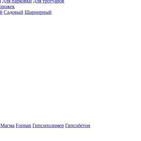
а
Для парковки
Для тротуаров
орожек
й
Садовый
Шарнирный
Магма
Forman
Гипсополимер
Гипсобетон