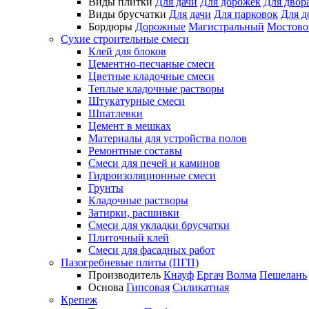
Виды плитки
Для дачи
Для дорожек
Для двор
Виды брусчатки
Для дачи
Для парковок
Для д
Бордюры
Дорожные
Магистральный
Мостово
Сухие строительные смеси
Клей для блоков
Цементно-песчаные смеси
Цветные кладочные смеси
Теплые кладочные растворы
Штукатурные смеси
Шпатлевки
Цемент в мешках
Материалы для устройства полов
Ремонтные составы
Смеси для печей и каминов
Гидроизоляционные смеси
Грунты
Кладочные растворы
Затирки, расшивки
Смеси для укладки брусчатки
Плиточный клей
Смеси для фасадных работ
Пазогребневые плиты (ПГП)
Производитель
Кнауф
Ергач
Волма
Пешелань
Основа
Гипсовая
Силикатная
Крепеж