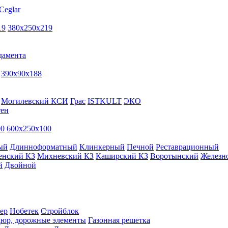
Ceglar
19
380х250х219
дамента
390х90х188
Могилевский КСИ
Грас
ISTKULT
ЭКО
тен
00
600х250х100
ый
Длинноформатный
Клинкерный
Печной
Реставрационный
енский КЗ
Михневский КЗ
Каширский КЗ
Воротынский
Железн
й
Двойной
ер
Нобетек
Стройблок
дюр, дорожные элементы
Газонная решетка