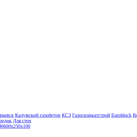
рьевск
Калужский газобетон
КСЗ
Газосиликатстрой
Euroblock
Bo
родок
Для стен
00
600х250х100