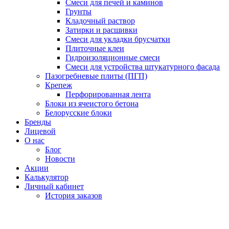
Смеси для печей и каминов
Грунты
Кладочный раствор
Затирки и расшивки
Смеси для укладки брусчатки
Плиточные клеи
Гидроизоляционные смеси
Смеси для устройства штукатурного фасада
Пазогребневые плиты (ПГП)
Крепеж
Перфорированная лента
Блоки из ячеистого бетона
Белорусские блоки
Бренды
Лицевой
О нас
Блог
Новости
Акции
Калькулятор
Личный кабинет
История заказов