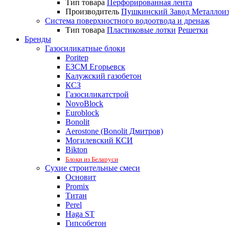
Тип товара
Перфорированная лента
Производитель
Пушкинский Завод Металлои
Система поверхностного водоотвода и дренаж
Тип товара
Пластиковые лотки
Решетки
Бренды
Газосиликатные блоки
Poritep
ЕЗСМ Егорьевск
Калужский газобетон
КСЗ
Газосиликатстрой
NovoBlock
Euroblock
Bonolit
Aerostone (Bonolit Дмитров)
Могилевский КСИ
Bikton
Блоки из Беларуси
Сухие строительные смеси
Основит
Promix
Титан
Perel
Haga ST
Гипсобетон