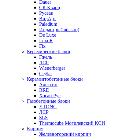
Dauer
СК Кварц
Русеан
ВидАрт
Paladium
Индастро (Indastro)
De Luxe
LuxoR
Fix
Керамические блоки
Гжель
ЛСР
Wienerberger
Ceglar
Керамзитобетонные блоки
Алексин
RRD
Хоган Рус
Газобетонные блоки
YTONG
ЛСР
SLS
Thermocube
Могилевский КСИ
Кирпич
Железногорский кирпич