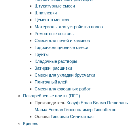
Штукатурные смеси
Шпатлевки
Цемент в мешках
Материалы для устройства полов
Ремонтные составы
Смеси для печей и каминов
Гидроизоляционные смеси
Грунты
Кладочные растворы
Затирки, расшивки
Смеси для укладки брусчатки
Плиточный клей
Смеси для фасадных работ
Пазогребневые плиты (ПГП)
Производитель
Кнауф
Ергач
Волма
Пешелань
Магма
Forman
Гипсополимер
Гипсобетон
Основа
Гипсовая
Силикатная
Крепеж