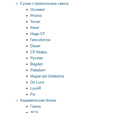
Сухие строительные смеси
Основит
Promix
Титан
Perel
Haga ST
Гипсобетон
Dauer
СК Кварц
Русеан
ВидАрт
Paladium
Индастро (Indastro)
De Luxe
LuxoR
Fix
Керамические блоки
Гжель
ЛСР