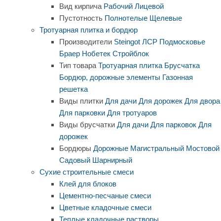
Вид кирпича
Рабочий
Лицевой
Пустотность
Полнотелые
Щелевые
Тротуарная плитка и бордюр
Производители
Steingot
ЛСР
Подмосковье
Браер
Нобетек
Стройблок
Тип товара
Тротуарная плитка
Брусчатка
Бордюр, дорожные элементы
Газонная
решетка
Виды плитки
Для дачи
Для дорожек
Для двора
Для парковки
Для тротуаров
Виды брусчатки
Для дачи
Для парковок
Для
дорожек
Бордюры
Дорожные
Магистральный
Мостовой
Садовый
Шарнирный
Сухие строительные смеси
Клей для блоков
Цементно-песчаные смеси
Цветные кладочные смеси
Теплые кладочные растворы