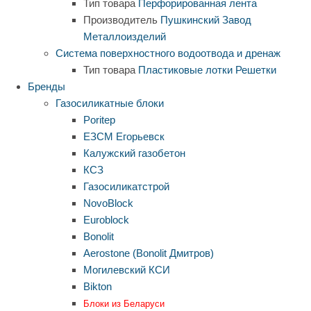
Тип товара
Перфорированная лента
Производитель
Пушкинский Завод
Металлоизделий
Система поверхностного водоотвода и дренаж
Тип товара
Пластиковые лотки
Решетки
Бренды
Газосиликатные блоки
Poritep
ЕЗСМ Егорьевск
Калужский газобетон
КСЗ
Газосиликатстрой
NovoBlock
Euroblock
Bonolit
Aerostone (Bonolit Дмитров)
Могилевский КСИ
Bikton
Блоки из Беларуси