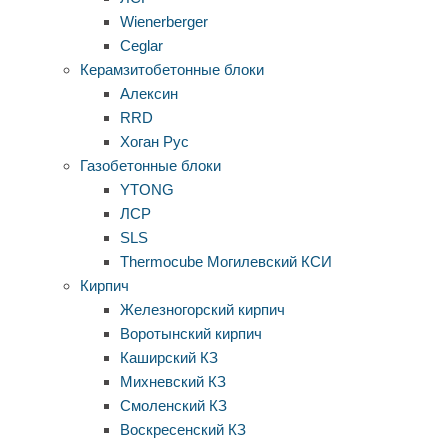
Wienerberger
Ceglar
Керамзитобетонные блоки
Алексин
RRD
Хоган Рус
Газобетонные блоки
YTONG
ЛСР
SLS
Thermocube
Могилевский КСИ
Кирпич
Железногорский кирпич
Воротынский кирпич
Каширский КЗ
Михневский КЗ
Смоленский КЗ
Воскресенский КЗ