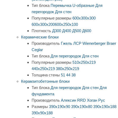
Тип блока
Перемычка
U-образные
Для
перегородок
Для стен
Популярные размеры
600х300х300
600х300х200
600х250х100
Плотность
Д300
Д400
Д500
Д600
Керамические блоки
Производитель
Гжель
ЛСР
Wienerberger
Braer
Ceglar
Тип блока
Для перегородок
Для стен
Популярные размеры
510х250х219
440х250х219
380х250х219
Толщина стены
51
44
38
Керамзитобетонные блоки
Тип блока
Для перегородок
Для стен
Для
фундамента
Производитель
Алексин
RRD
Хоган Рус
Размеры
390х190х90
390х190х80
390х190х188
390х90х188