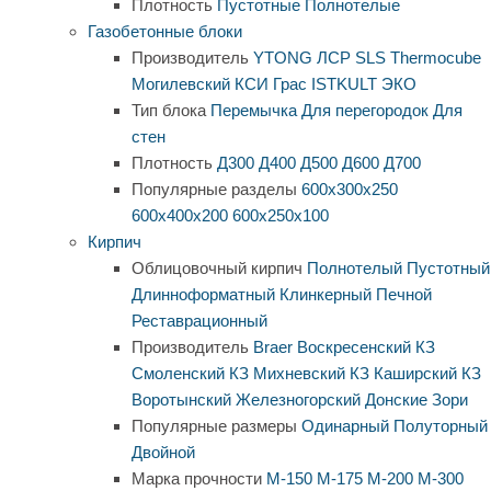
Плотность
Пустотные
Полнотелые
Газобетонные блоки
Производитель
YTONG
ЛСР
SLS
Thermocube
Могилевский КСИ
Грас
ISTKULT
ЭКО
Тип блока
Перемычка
Для перегородок
Для
стен
Плотность
Д300
Д400
Д500
Д600
Д700
Популярные разделы
600х300х250
600х400х200
600х250х100
Кирпич
Облицовочный кирпич
Полнотелый
Пустотный
Длинноформатный
Клинкерный
Печной
Реставрационный
Производитель
Braer
Воскресенский КЗ
Смоленский КЗ
Михневский КЗ
Каширский КЗ
Воротынский
Железногорский
Донские Зори
Популярные размеры
Одинарный
Полуторный
Двойной
Марка прочности
М-150
М-175
М-200
М-300