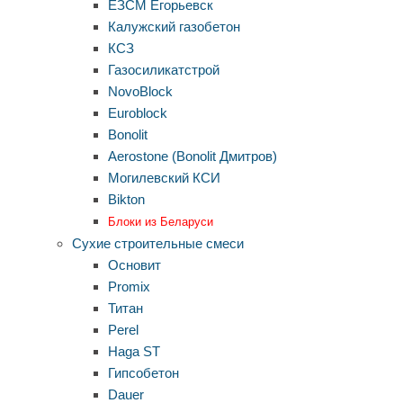
ЕЗСМ Егорьевск
Калужский газобетон
КСЗ
Газосиликатстрой
NovoBlock
Euroblock
Bonolit
Aerostone (Bonolit Дмитров)
Могилевский КСИ
Bikton
Блоки из Беларуси
Сухие строительные смеси
Основит
Promix
Титан
Perel
Haga ST
Гипсобетон
Dauer