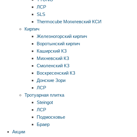
ЛСР
SLS
Thermocube
Могилевский КСИ
Кирпич
Железногорский кирпич
Воротынский кирпич
Каширский КЗ
Михневский КЗ
Смоленский КЗ
Воскресенский КЗ
Донские Зори
ЛСР
Тротуарная плитка
Steingot
ЛСР
Подмосковье
Браер
Акции