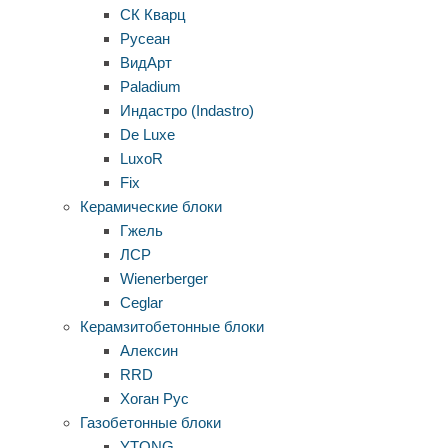
СК Кварц
Русеан
ВидАрт
Paladium
Индастро (Indastro)
De Luxe
LuxoR
Fix
Керамические блоки
Гжель
ЛСР
Wienerberger
Ceglar
Керамзитобетонные блоки
Алексин
RRD
Хоган Рус
Газобетонные блоки
YTONG