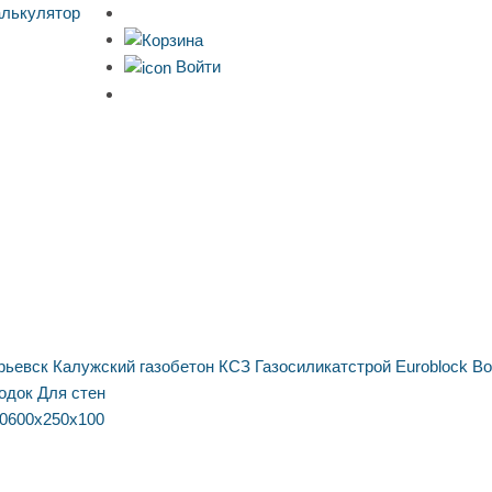
алькулятор
Войти
рьевск
Калужский газобетон
КСЗ
Газосиликатстрой
Euroblock
Bo
одок
Для стен
0
600х250х100