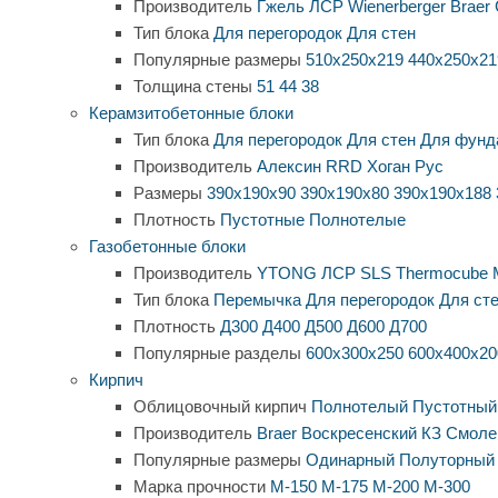
Производитель
Гжель
ЛСР
Wienerberger
Braer
Тип блока
Для перегородок
Для стен
Популярные размеры
510х250х219
440х250х21
Толщина стены
51
44
38
Керамзитобетонные блоки
Тип блока
Для перегородок
Для стен
Для фунд
Производитель
Алексин
RRD
Хоган Рус
Размеры
390х190х90
390х190х80
390х190х188
Плотность
Пустотные
Полнотелые
Газобетонные блоки
Производитель
YTONG
ЛСР
SLS
Thermocube
Тип блока
Перемычка
Для перегородок
Для ст
Плотность
Д300
Д400
Д500
Д600
Д700
Популярные разделы
600х300х250
600х400х20
Кирпич
Облицовочный кирпич
Полнотелый
Пустотный
Производитель
Braer
Воскресенский КЗ
Смоле
Популярные размеры
Одинарный
Полуторный
Марка прочности
М-150
М-175
М-200
М-300