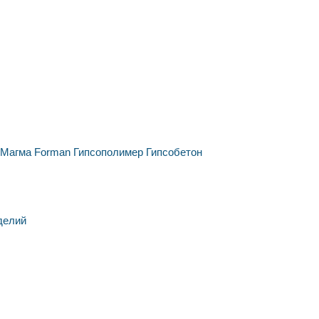
Магма
Forman
Гипсополимер
Гипсобетон
делий