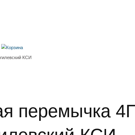
огилевский КСИ
ая перемычка 4