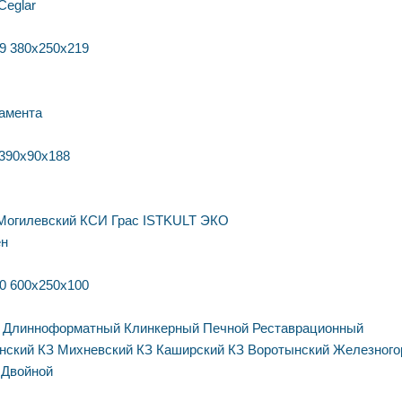
Ceglar
9
380х250х219
амента
390х90х188
Могилевский КСИ
Грас
ISTKULT
ЭКО
ен
0
600х250х100
Длинноформатный
Клинкерный
Печной
Реставрационный
нский КЗ
Михневский КЗ
Каширский КЗ
Воротынский
Железного
Двойной