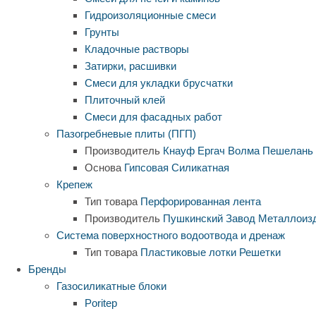
Гидроизоляционные смеси
Грунты
Кладочные растворы
Затирки, расшивки
Смеси для укладки брусчатки
Плиточный клей
Смеси для фасадных работ
Пазогребневые плиты (ПГП)
Производитель
Кнауф
Ергач
Волма
Пешелань
Основа
Гипсовая
Силикатная
Крепеж
Тип товара
Перфорированная лента
Производитель
Пушкинский Завод Металлоиз
Система поверхностного водоотвода и дренаж
Тип товара
Пластиковые лотки
Решетки
Бренды
Газосиликатные блоки
Poritep