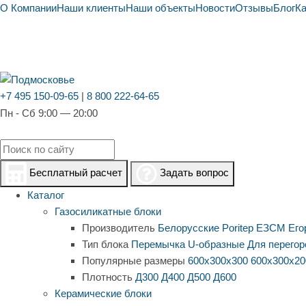
О Компании
Наши клиенты
Наши объекты
Новости
Отзывы
Блог
К
+7 495 150-09-65
|
8 800 222-64-65
Пн - Сб 9:00 — 20:00
Бесплатный расчет
Задать вопрос
Каталог
Газосиликатные блоки
Производитель
Белорусские
Poritep
ЕЗСМ Его
Тип блока
Перемычка
U-образные
Для перегор
Популярные размеры
600х300х300
600х300х20
Плотность
Д300
Д400
Д500
Д600
Керамические блоки