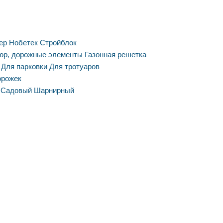
ер
Нобетек
Стройблок
юр, дорожные элементы
Газонная решетка
Для парковки
Для тротуаров
орожек
Садовый
Шарнирный