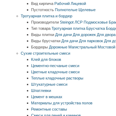
Вид кирпича
Рабочий
Лицевой
Пустотность
Полнотелые
Щелевые
Тротуарная плитка и бордюр
Производители
Steingot
ЛСР
Подмосковье
Бра
Тип товара
Тротуарная плитка
Брусчатка
Борд
Виды плитки
Для дачи
Для дорожек
Для двора
Виды брусчатки
Для дачи
Для парковок
Для д
Бордюры
Дорожные
Магистральный
Мостовой
Сухие строительные смеси
Клей для блоков
Цементно-песчаные смеси
Цветные кладочные смеси
Теплые кладочные растворы
Штукатурные смеси
Шпатлевки
Цемент в мешках
Материалы для устройства полов
Ремонтные составы
Смеси для печей и каминов