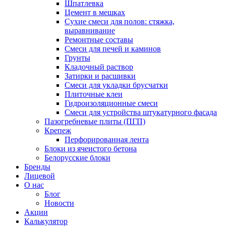
Шпатлевка
Цемент в мешках
Сухие смеси для полов: стяжка,
выравнивание
Ремонтные составы
Смеси для печей и каминов
Грунты
Кладочный раствор
Затирки и расшивки
Смеси для укладки брусчатки
Плиточные клеи
Гидроизоляционные смеси
Смеси для устройства штукатурного фасада
Пазогребневые плиты (ПГП)
Крепеж
Перфорированная лента
Блоки из ячеистого бетона
Белорусские блоки
Бренды
Лицевой
О нас
Блог
Новости
Акции
Калькулятор