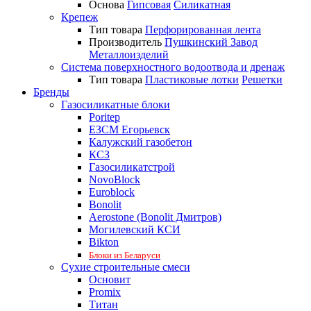
Основа
Гипсовая
Силикатная
Крепеж
Тип товара
Перфорированная лента
Производитель
Пушкинский Завод
Металлоизделий
Система поверхностного водоотвода и дренаж
Тип товара
Пластиковые лотки
Решетки
Бренды
Газосиликатные блоки
Poritep
ЕЗСМ Егорьевск
Калужский газобетон
КСЗ
Газосиликатстрой
NovoBlock
Euroblock
Bonolit
Aerostone (Bonolit Дмитров)
Могилевский КСИ
Bikton
Блоки из Беларуси
Сухие строительные смеси
Основит
Promix
Титан