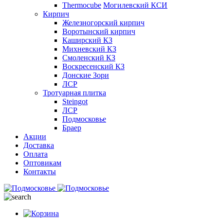
Thermocube
Могилевский КСИ
Кирпич
Железногорский кирпич
Воротынский кирпич
Каширский КЗ
Михневский КЗ
Смоленский КЗ
Воскресенский КЗ
Донские Зори
ЛСР
Тротуарная плитка
Steingot
ЛСР
Подмосковье
Браер
Акции
Доставка
Оплата
Оптовикам
Контакты