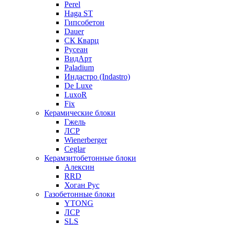
Perel
Haga ST
Гипсобетон
Dauer
СК Кварц
Русеан
ВидАрт
Paladium
Индастро (Indastro)
De Luxe
LuxoR
Fix
Керамические блоки
Гжель
ЛСР
Wienerberger
Ceglar
Керамзитобетонные блоки
Алексин
RRD
Хоган Рус
Газобетонные блоки
YTONG
ЛСР
SLS