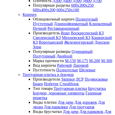
Плотность
Д300
Д400
Д500
Д600
Д700
Популярные разделы
600х300х250
600х400х200
600х250х100
Кирпич
Облицовочный кирпич
Полнотелый
Пустотный
Длинноформатный
Клинкерный
Печной
Реставрационный
Производитель
Braer
Воскресенский КЗ
Смоленский КЗ
Михневский КЗ
Каширский
КЗ
Воротынский
Железногорский
Донские
Зори
Популярные размеры
Одинарный
Полуторный
Двойной
Марка прочности
М-150
М-175
М-200
М-300
Вид кирпича
Рабочий
Лицевой
Пустотность
Полнотелые
Щелевые
Тротуарная плитка и бордюр
Производители
Steingot
ЛСР
Подмосковье
Браер
Нобетек
Стройблок
Тип товара
Тротуарная плитка
Брусчатка
Бордюр, дорожные элементы
Газонная
решетка
Виды плитки
Для дачи
Для дорожек
Для
двора
Для парковки
Для тротуаров
Виды брусчатки
Для дачи
Для парковок
Для