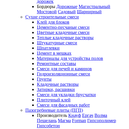
дорожек
Бордюры
Дорожные
Магистральный
Мостовой
Садовый
Шарнирный
Сухие строительные смеси
Клей для блоков
Цементно-песчаные смеси
Цветные кладочные смеси
Теплые кладочные растворы
Штукатурные смеси
Шпатлевки
Цемент в мешках
Материалы для устройства полов
Ремонтные составы
Смеси для печей и каминов
Гидроизоляционные смеси
Грунты
Кладочные растворы
Затирки, расшивки
Смеси для укладки брусчатки
Плиточный клей
Смеси для фасадных работ
Пазогребневые плиты (ПГП)
Производитель
Кнауф
Ергач
Волма
Пешелань
Магма
Forman
Гипсополимер
Гипсобетон