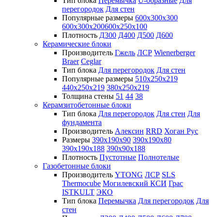
Тип блока
Перемычка
U-образные
Для
перегородок
Для стен
Популярные размеры
600х300х300
600х300х200
600х250х100
Плотность
Д300
Д400
Д500
Д600
Керамические блоки
Производитель
Гжель
ЛСР
Wienerberger
Braer
Ceglar
Тип блока
Для перегородок
Для стен
Популярные размеры
510х250х219
440х250х219
380х250х219
Толщина стены
51
44
38
Керамзитобетонные блоки
Тип блока
Для перегородок
Для стен
Для
фундамента
Производитель
Алексин
RRD
Хоган Рус
Размеры
390х190х90
390х190х80
390х190х188
390х90х188
Плотность
Пустотные
Полнотелые
Газобетонные блоки
Производитель
YTONG
ЛСР
SLS
Thermocube
Могилевский КСИ
Грас
ISTKULT
ЭКО
Тип блока
Перемычка
Для перегородок
Для
стен