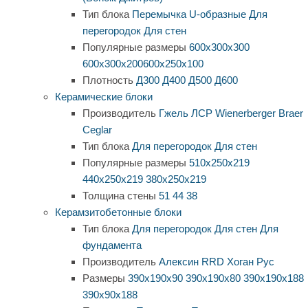
Тип блока
Перемычка
U-образные
Для
перегородок
Для стен
Популярные размеры
600х300х300
600х300х200
600х250х100
Плотность
Д300
Д400
Д500
Д600
Керамические блоки
Производитель
Гжель
ЛСР
Wienerberger
Braer
Ceglar
Тип блока
Для перегородок
Для стен
Популярные размеры
510х250х219
440х250х219
380х250х219
Толщина стены
51
44
38
Керамзитобетонные блоки
Тип блока
Для перегородок
Для стен
Для
фундамента
Производитель
Алексин
RRD
Хоган Рус
Размеры
390х190х90
390х190х80
390х190х188
390х90х188