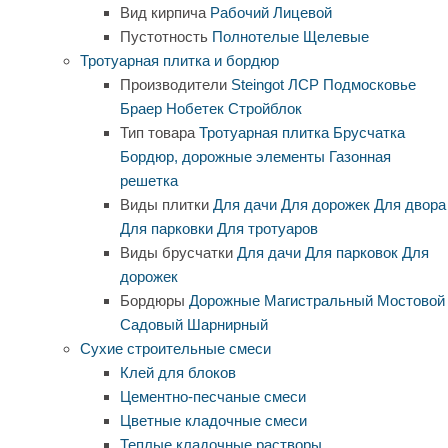
Вид кирпича
Рабочий
Лицевой
Пустотность
Полнотелые
Щелевые
Тротуарная плитка и бордюр
Производители
Steingot
ЛСР
Подмосковье
Браер
Нобетек
Стройблок
Тип товара
Тротуарная плитка
Брусчатка
Бордюр, дорожные элементы
Газонная
решетка
Виды плитки
Для дачи
Для дорожек
Для двора
Для парковки
Для тротуаров
Виды брусчатки
Для дачи
Для парковок
Для
дорожек
Бордюры
Дорожные
Магистральный
Мостовой
Садовый
Шарнирный
Сухие строительные смеси
Клей для блоков
Цементно-песчаные смеси
Цветные кладочные смеси
Теплые кладочные растворы