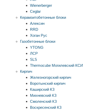
Wienerberger
Ceglar
Керамзитобетонные блоки
Алексин
RRD
Хоган Рус
Газобетонные блоки
YTONG
ЛСР
SLS
Thermocube
Могилевский КСИ
Кирпич
Железногорский кирпич
Воротынский кирпич
Каширский КЗ
Михневский КЗ
Смоленский КЗ
Воскресенский КЗ