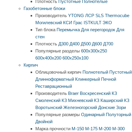
Плотность
Пустотные
Полнотелые
Газобетонные блоки
Производитель
YTONG
ЛСР
SLS
Thermocube
Могилевский КСИ
Грас
ISTKULT
ЭКО
Тип блока
Перемычка
Для перегородок
Для
стен
Плотность
Д300
Д400
Д500
Д600
Д700
Популярные разделы
600х300х250
600х400х200
600х250х100
Кирпич
Облицовочный кирпич
Полнотелый
Пустотный
Длинноформатный
Клинкерный
Печной
Реставрационный
Производитель
Braer
Воскресенский КЗ
Смоленский КЗ
Михневский КЗ
Каширский КЗ
Воротынский
Железногорский
Донские Зори
Популярные размеры
Одинарный
Полуторный
Двойной
Марка прочности
М-150
М-175
М-200
М-300