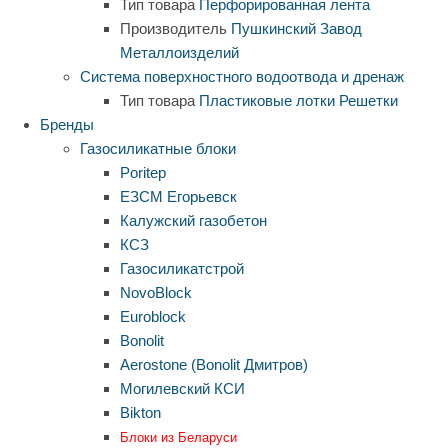
Тип товара
Перфорированная лента
Производитель
Пушкинский Завод
Металлоизделий
Система поверхностного водоотвода и дренаж
Тип товара
Пластиковые лотки
Решетки
Бренды
Газосиликатные блоки
Poritep
ЕЗСМ Егорьевск
Калужский газобетон
КСЗ
Газосиликатстрой
NovoBlock
Euroblock
Bonolit
Aerostone (Bonolit Дмитров)
Могилевский КСИ
Bikton
Блоки из Беларуси