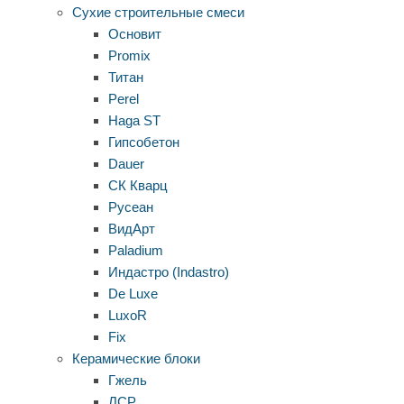
Сухие строительные смеси
Основит
Promix
Титан
Perel
Haga ST
Гипсобетон
Dauer
СК Кварц
Русеан
ВидАрт
Paladium
Индастро (Indastro)
De Luxe
LuxoR
Fix
Керамические блоки
Гжель
ЛСР