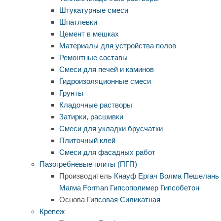
Штукатурные смеси
Шпатлевки
Цемент в мешках
Материалы для устройства полов
Ремонтные составы
Смеси для печей и каминов
Гидроизоляционные смеси
Грунты
Кладочные растворы
Затирки, расшивки
Смеси для укладки брусчатки
Плиточный клей
Смеси для фасадных работ
Пазогребневые плиты (ПГП)
Производитель
Кнауф
Ергач
Волма
Пешелань
Магма
Forman
Гипсополимер
Гипсобетон
Основа
Гипсовая
Силикатная
Крепеж