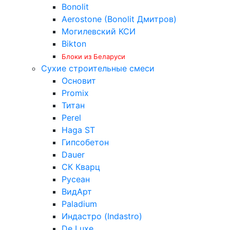
Bonolit
Aerostone (Bonolit Дмитров)
Могилевский КСИ
Bikton
Блоки из Беларуси
Сухие строительные смеси
Основит
Promix
Титан
Perel
Haga ST
Гипсобетон
Dauer
СК Кварц
Русеан
ВидАрт
Paladium
Индастро (Indastro)
De Luxe