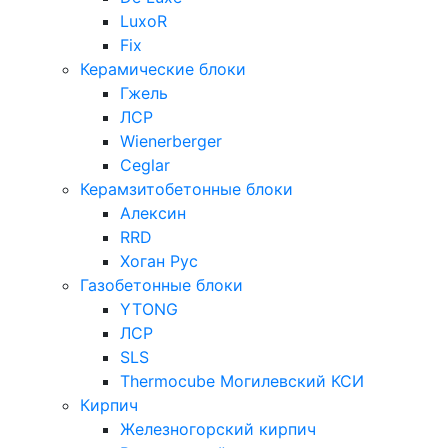
LuxoR
Fix
Керамические блоки
Гжель
ЛСР
Wienerberger
Ceglar
Керамзитобетонные блоки
Алексин
RRD
Хоган Рус
Газобетонные блоки
YTONG
ЛСР
SLS
Thermocube
Могилевский КСИ
Кирпич
Железногорский кирпич