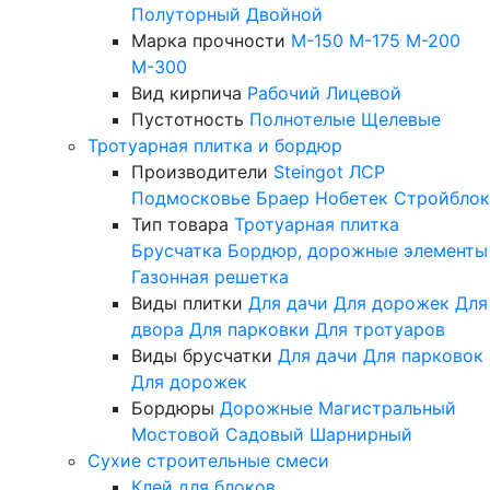
Полуторный
Двойной
Марка прочности
М-150
М-175
М-200
М-300
Вид кирпича
Рабочий
Лицевой
Пустотность
Полнотелые
Щелевые
Тротуарная плитка и бордюр
Производители
Steingot
ЛСР
Подмосковье
Браер
Нобетек
Стройблок
Тип товара
Тротуарная плитка
Брусчатка
Бордюр, дорожные элементы
Газонная решетка
Виды плитки
Для дачи
Для дорожек
Для
двора
Для парковки
Для тротуаров
Виды брусчатки
Для дачи
Для парковок
Для дорожек
Бордюры
Дорожные
Магистральный
Мостовой
Садовый
Шарнирный
Сухие строительные смеси
Клей для блоков