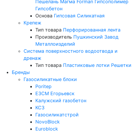
Пешелань
Магма
Forman
Гипсополимер
Гипсобетон
Основа
Гипсовая
Силикатная
Крепеж
Тип товара
Перфорированная лента
Производитель
Пушкинский Завод
Металлоизделий
Система поверхностного водоотвода и
дренаж
Тип товара
Пластиковые лотки
Решетки
Бренды
Газосиликатные блоки
Poritep
ЕЗСМ Егорьевск
Калужский газобетон
КСЗ
Газосиликатстрой
NovoBlock
Euroblock