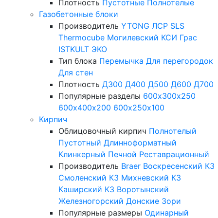
Плотность
Пустотные
Полнотелые
Газобетонные блоки
Производитель
YTONG
ЛСР
SLS
Thermocube
Могилевский КСИ
Грас
ISTKULT
ЭКО
Тип блока
Перемычка
Для перегородок
Для стен
Плотность
Д300
Д400
Д500
Д600
Д700
Популярные разделы
600х300х250
600х400х200
600х250х100
Кирпич
Облицовочный кирпич
Полнотелый
Пустотный
Длинноформатный
Клинкерный
Печной
Реставрационный
Производитель
Braer
Воскресенский КЗ
Смоленский КЗ
Михневский КЗ
Каширский КЗ
Воротынский
Железногорский
Донские Зори
Популярные размеры
Одинарный