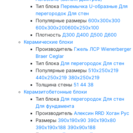
Тип блока
Перемычка
U-образные
Для
перегородок
Для стен
Популярные размеры
600х300х300
600х300х200
600х250х100
Плотность
Д300
Д400
Д500
Д600
Керамические блоки
Производитель
Гжель
ЛСР
Wienerberger
Braer
Ceglar
Тип блока
Для перегородок
Для стен
Популярные размеры
510х250х219
440х250х219
380х250х219
Толщина стены
51
44
38
Керамзитобетонные блоки
Тип блока
Для перегородок
Для стен
Для фундамента
Производитель
Алексин
RRD
Хоган Рус
Размеры
390х190х90
390х190х80
390х190х188
390х90х188