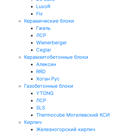
LuxoR
Fix
Керамические блоки
Гжель
ЛСР
Wienerberger
Ceglar
Керамзитобетонные блоки
Алексин
RRD
Хоган Рус
Газобетонные блоки
YTONG
ЛСР
SLS
Thermocube
Могилевский КСИ
Кирпич
Железногорский кирпич