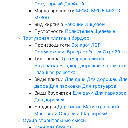
Полуторный
Двойной
Марка прочности
М-150
М-175
М-200
М-300
Вид кирпича
Рабочий
Лицевой
Пустотность
Полнотелые
Щелевые
Тротуарная плитка и бордюр
Производители
Steingot
ЛСР
Подмосковье
Браер
Нобетек
Стройблок
Тип товара
Тротуарная плитка
Брусчатка
Бордюр, дорожные элементы
Газонная решетка
Виды плитки
Для дачи
Для дорожек
Для
двора
Для парковки
Для тротуаров
Виды брусчатки
Для дачи
Для парковок
Для дорожек
Бордюры
Дорожные
Магистральный
Мостовой
Садовый
Шарнирный
Сухие строительные смеси
Клей для блоков