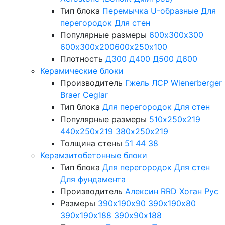
Тип блока
Перемычка
U-образные
Для
перегородок
Для стен
Популярные размеры
600х300х300
600х300х200
600х250х100
Плотность
Д300
Д400
Д500
Д600
Керамические блоки
Производитель
Гжель
ЛСР
Wienerberger
Braer
Ceglar
Тип блока
Для перегородок
Для стен
Популярные размеры
510х250х219
440х250х219
380х250х219
Толщина стены
51
44
38
Керамзитобетонные блоки
Тип блока
Для перегородок
Для стен
Для фундамента
Производитель
Алексин
RRD
Хоган Рус
Размеры
390х190х90
390х190х80
390х190х188
390х90х188