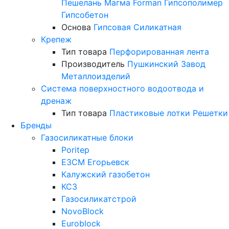
Пешелань
Магма
Forman
Гипсополимер
Гипсобетон
Основа
Гипсовая
Силикатная
Крепеж
Тип товара
Перфорированная лента
Производитель
Пушкинский Завод
Металлоизделий
Система поверхностного водоотвода и
дренаж
Тип товара
Пластиковые лотки
Решетки
Бренды
Газосиликатные блоки
Poritep
ЕЗСМ Егорьевск
Калужский газобетон
КСЗ
Газосиликатстрой
NovoBlock
Euroblock