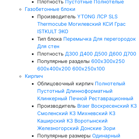
Плотность
Пустотные
Полнотелые
Газобетонные блоки
Производитель
YTONG
ЛСР
SLS
Thermocube
Могилевский КСИ
Грас
ISTKULT
ЭКО
Тип блока
Перемычка
Для перегородок
Для стен
Плотность
Д300
Д400
Д500
Д600
Д700
Популярные разделы
600х300х250
600х400х200
600х250х100
Кирпич
Облицовочный кирпич
Полнотелый
Пустотный
Длинноформатный
Клинкерный
Печной
Реставрационный
Производитель
Braer
Воскресенский КЗ
Смоленский КЗ
Михневский КЗ
Каширский КЗ
Воротынский
Железногорский
Донские Зори
Популярные размеры
Одинарный