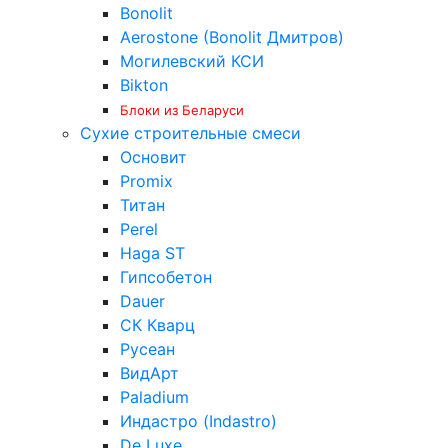
Bonolit
Aerostone (Bonolit Дмитров)
Могилевский КСИ
Bikton
Блоки из Беларуси
Сухие строительные смеси
Основит
Promix
Титан
Perel
Haga ST
Гипсобетон
Dauer
СК Кварц
Русеан
ВидАрт
Paladium
Индастро (Indastro)
De Luxe