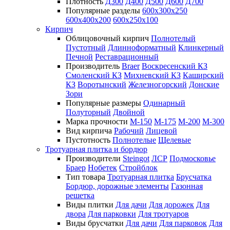
Плотность
Д300
Д400
Д500
Д600
Д700
Популярные разделы
600х300х250
600х400х200
600х250х100
Кирпич
Облицовочный кирпич
Полнотелый
Пустотный
Длинноформатный
Клинкерный
Печной
Реставрационный
Производитель
Braer
Воскресенский КЗ
Смоленский КЗ
Михневский КЗ
Каширский
КЗ
Воротынский
Железногорский
Донские
Зори
Популярные размеры
Одинарный
Полуторный
Двойной
Марка прочности
М-150
М-175
М-200
М-300
Вид кирпича
Рабочий
Лицевой
Пустотность
Полнотелые
Щелевые
Тротуарная плитка и бордюр
Производители
Steingot
ЛСР
Подмосковье
Браер
Нобетек
Стройблок
Тип товара
Тротуарная плитка
Брусчатка
Бордюр, дорожные элементы
Газонная
решетка
Виды плитки
Для дачи
Для дорожек
Для
двора
Для парковки
Для тротуаров
Виды брусчатки
Для дачи
Для парковок
Для