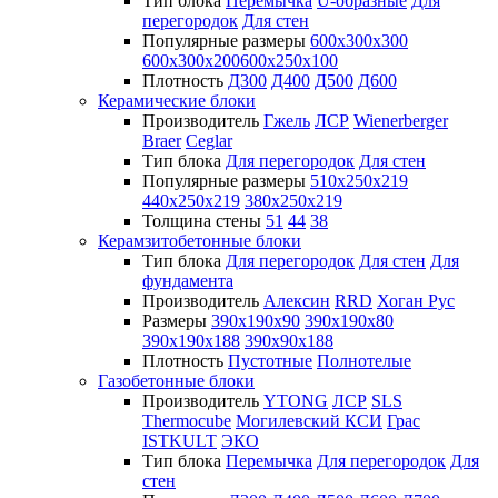
Тип блока
Перемычка
U-образные
Для
перегородок
Для стен
Популярные размеры
600х300х300
600х300х200
600х250х100
Плотность
Д300
Д400
Д500
Д600
Керамические блоки
Производитель
Гжель
ЛСР
Wienerberger
Braer
Ceglar
Тип блока
Для перегородок
Для стен
Популярные размеры
510х250х219
440х250х219
380х250х219
Толщина стены
51
44
38
Керамзитобетонные блоки
Тип блока
Для перегородок
Для стен
Для
фундамента
Производитель
Алексин
RRD
Хоган Рус
Размеры
390х190х90
390х190х80
390х190х188
390х90х188
Плотность
Пустотные
Полнотелые
Газобетонные блоки
Производитель
YTONG
ЛСР
SLS
Thermocube
Могилевский КСИ
Грас
ISTKULT
ЭКО
Тип блока
Перемычка
Для перегородок
Для
стен