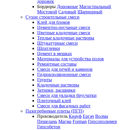
дорожек
Бордюры
Дорожные
Магистральный
Мостовой
Садовый
Шарнирный
Сухие строительные смеси
Клей для блоков
Цементно-песчаные смеси
Цветные кладочные смеси
Теплые кладочные растворы
Штукатурные смеси
Шпатлевки
Цемент в мешках
Материалы для устройства полов
Ремонтные составы
Смеси для печей и каминов
Гидроизоляционные смеси
Грунты
Кладочные растворы
Затирки, расшивки
Смеси для укладки брусчатки
Плиточный клей
Смеси для фасадных работ
Пазогребневые плиты (ПГП)
Производитель
Кнауф
Ергач
Волма
Пешелань
Магма
Forman
Гипсополимер
Гипсобетон