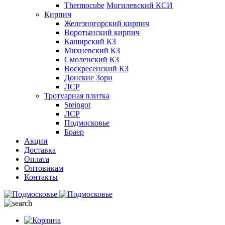
Thermocube
Могилевский КСИ
Кирпич
Железногорский кирпич
Воротынский кирпич
Каширский КЗ
Михневский КЗ
Смоленский КЗ
Воскресенский КЗ
Донские Зори
ЛСР
Тротуарная плитка
Steingot
ЛСР
Подмосковье
Браер
Акции
Доставка
Оплата
Оптовикам
Контакты