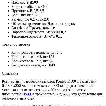
Плотность
Д500
Морозостойкость
F100
Прочность
B 2,5-3,5
Вес 1 шт, кг
4,883
Размер, мм
625х50х250
Объекты применения
Для перегородок
Вид блока
Прямоугольные
Паропроницаемость, мг/мчПа
0,2
Теплопроводность, Вт/м°С
0,12
Транспортировка
Количество на поддоне, шт
240
Количество в 1 м3, шт
128
Количество в 1 м2, шт
6,4
Загрузка машины, шт
3840
Описание
Компактный газобетонный блок Poritep D500 с размерами
625х50х250 мм и весом всего 4,883 кг предназначен для
монтажа легких перегородок. Материал отличается
плотностью
D500
и прочностью B 2,5-3,5, что достаточно для
межкомнатных стен.