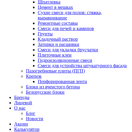
Шпатлевка
Цемент в мешках
Сухие смеси для полов: стяжка,
выравнивание
Ремонтные составы
Смеси для печей и каминов
Грунты
Кладочный раствор
Затирки и расшивки
Смеси для укладки брусчатки
Плиточные клеи
Гидроизоляционные смеси
Смеси для устройства штукатурного фасада
Пазогребневые плиты (ПГП)
Крепеж
Перфорированная лента
Блоки из ячеистого бетона
Белорусские блоки
Бренды
Лицевой
О нас
Блог
Новости
Акции
Калькулятор