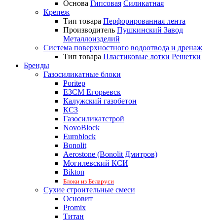
Основа
Гипсовая
Силикатная
Крепеж
Тип товара
Перфорированная лента
Производитель
Пушкинский Завод
Металлоизделий
Система поверхностного водоотвода и дренаж
Тип товара
Пластиковые лотки
Решетки
Бренды
Газосиликатные блоки
Poritep
ЕЗСМ Егорьевск
Калужский газобетон
КСЗ
Газосиликатстрой
NovoBlock
Euroblock
Bonolit
Aerostone (Bonolit Дмитров)
Могилевский КСИ
Bikton
Блоки из Беларуси
Сухие строительные смеси
Основит
Promix
Титан