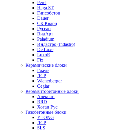
Perel
Haga ST
Гипсобетон
Dauer
СК Кварц
Русеан
ВидАрт
Paladium
Индастро (Indastro)
De Luxe
LuxoR
Fix
Керамические блоки
Гжель
ЛСР
Wienerberger
Ceglar
Керамзитобетонные блоки
Алексин
RRD
Хоган Рус
Газобетонные блоки
YTONG
ЛСР
SLS