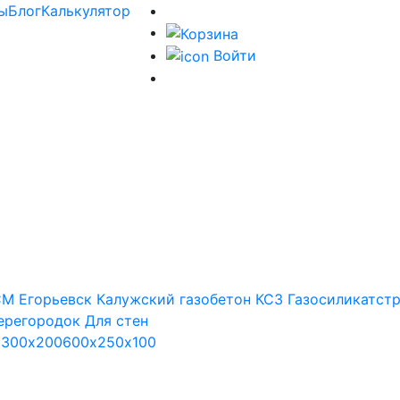
ы
Блог
Калькулятор
Войти
М Егорьевск
Калужский газобетон
КСЗ
Газосиликатст
ерегородок
Для стен
х300х200
600х250х100