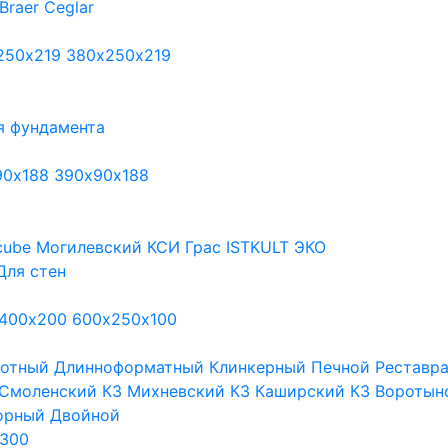
Braer
Ceglar
250х219
380х250х219
я фундамента
90х188
390х90х188
cube
Могилевский КСИ
Грас
ISTKULT
ЭКО
Для стен
400х200
600х250х100
тотный
Длинноформатный
Клинкерный
Печной
Реставр
Смоленский КЗ
Михневский КЗ
Каширский КЗ
Воротын
орный
Двойной
300