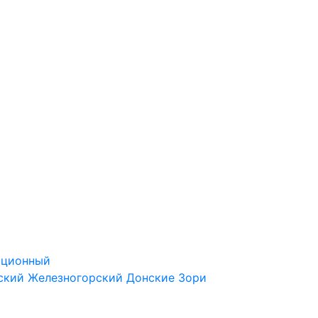
ационный
ский
Железногорский
Донские Зори