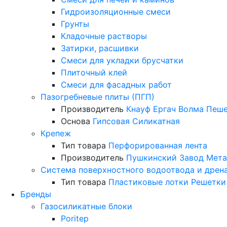
Гидроизоляционные смеси
Грунты
Кладочные растворы
Затирки, расшивки
Смеси для укладки брусчатки
Плиточный клей
Смеси для фасадных работ
Пазогребневые плиты (ПГП)
Производитель
Кнауф
Ергач
Волма
Пеше
Основа
Гипсовая
Силикатная
Крепеж
Тип товара
Перфорированная лента
Производитель
Пушкинский Завод Мета
Система поверхностного водоотвода и дрен
Тип товара
Пластиковые лотки
Решетки
Бренды
Газосиликатные блоки
Poritep