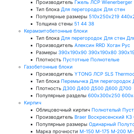
Производитель
Гжель
ЛСР
Wienerberger
Тип блока
Для перегородок
Для стен
Популярные размеры
510х250х219
440х
Толщина стены
51
44
38
Керамзитобетонные блоки
Тип блока
Для перегородок
Для стен
Дл
Производитель
Алексин
RRD
Хоган Рус
Размеры
390х190х90
390х190х80
390х1
Плотность
Пустотные
Полнотелые
Газобетонные блоки
Производитель
YTONG
ЛСР
SLS
Thermo
Тип блока
Перемычка
Для перегородок
Плотность
Д300
Д400
Д500
Д600
Д700
Популярные разделы
600х300х250
600х
Кирпич
Облицовочный кирпич
Полнотелый
Пус
Производитель
Braer
Воскресенский КЗ
Популярные размеры
Одинарный
Полут
Марка прочности
М-150
М-175
М-200
М-