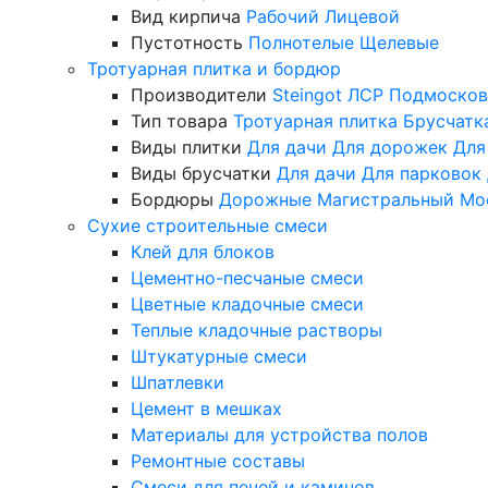
Вид кирпича
Рабочий
Лицевой
Пустотность
Полнотелые
Щелевые
Тротуарная плитка и бордюр
Производители
Steingot
ЛСР
Подмосков
Тип товара
Тротуарная плитка
Брусчатк
Виды плитки
Для дачи
Для дорожек
Для
Виды брусчатки
Для дачи
Для парковок
Бордюры
Дорожные
Магистральный
Мо
Сухие строительные смеси
Клей для блоков
Цементно-песчаные смеси
Цветные кладочные смеси
Теплые кладочные растворы
Штукатурные смеси
Шпатлевки
Цемент в мешках
Материалы для устройства полов
Ремонтные составы
Смеси для печей и каминов