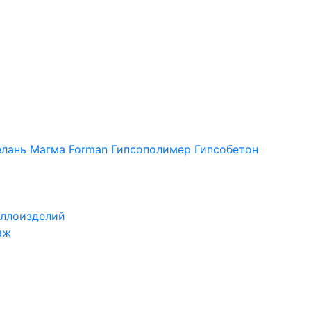
лань
Магма
Forman
Гипсополимер
Гипсобетон
ллоизделий
аж