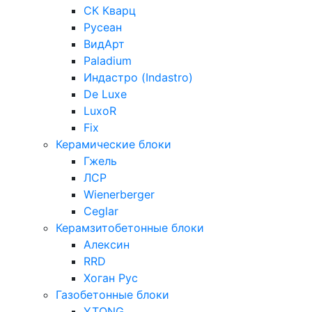
СК Кварц
Русеан
ВидАрт
Paladium
Индастро (Indastro)
De Luxe
LuxoR
Fix
Керамические блоки
Гжель
ЛСР
Wienerberger
Ceglar
Керамзитобетонные блоки
Алексин
RRD
Хоган Рус
Газобетонные блоки
YTONG