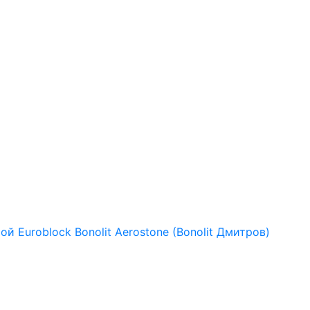
рой
Euroblock
Bonolit
Aerostone (Bonolit Дмитров)