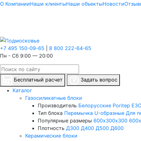
О Компании
Наши клиенты
Наши объекты
Новости
Отзыв
+7 495 150-09-65
|
8 800 222-64-65
Пн - Сб 9:00 — 20:00
Бесплатный расчет
Задать вопрос
Каталог
Газосиликатные блоки
Производитель
Белорусские
Poritep
ЕЗС
Тип блока
Перемычка
U-образные
Для п
Популярные размеры
600х300х300
600
Плотность
Д300
Д400
Д500
Д600
Керамические блоки