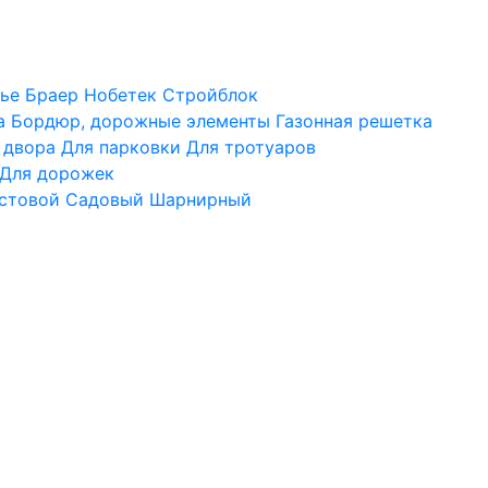
ье
Браер
Нобетек
Стройблок
а
Бордюр, дорожные элементы
Газонная решетка
 двора
Для парковки
Для тротуаров
Для дорожек
стовой
Садовый
Шарнирный