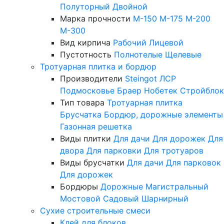
Полуторный
Двойной
Марка прочности
М-150
М-175
М-200
М-300
Вид кирпича
Рабочий
Лицевой
Пустотность
Полнотелые
Щелевые
Тротуарная плитка и бордюр
Производители
Steingot
ЛСР
Подмосковье
Браер
Нобетек
Стройблок
Тип товара
Тротуарная плитка
Брусчатка
Бордюр, дорожные элементы
Газонная решетка
Виды плитки
Для дачи
Для дорожек
Для
двора
Для парковки
Для тротуаров
Виды брусчатки
Для дачи
Для парковок
Для дорожек
Бордюры
Дорожные
Магистральный
Мостовой
Садовый
Шарнирный
Сухие строительные смеси
Клей для блоков