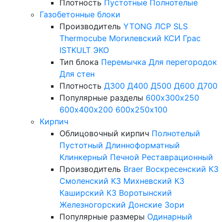
Плотность
Пустотные
Полнотелые
Газобетонные блоки
Производитель
YTONG
ЛСР
SLS
Thermocube
Могилевский КСИ
Грас
ISTKULT
ЭКО
Тип блока
Перемычка
Для перегородок
Для стен
Плотность
Д300
Д400
Д500
Д600
Д700
Популярные разделы
600х300х250
600х400х200
600х250х100
Кирпич
Облицовочный кирпич
Полнотелый
Пустотный
Длинноформатный
Клинкерный
Печной
Реставрационный
Производитель
Braer
Воскресенский КЗ
Смоленский КЗ
Михневский КЗ
Каширский КЗ
Воротынский
Железногорский
Донские Зори
Популярные размеры
Одинарный