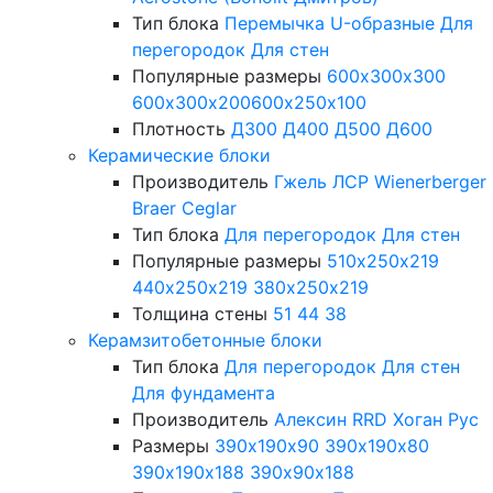
Тип блока
Перемычка
U-образные
Для
перегородок
Для стен
Популярные размеры
600х300х300
600х300х200
600х250х100
Плотность
Д300
Д400
Д500
Д600
Керамические блоки
Производитель
Гжель
ЛСР
Wienerberger
Braer
Ceglar
Тип блока
Для перегородок
Для стен
Популярные размеры
510х250х219
440х250х219
380х250х219
Толщина стены
51
44
38
Керамзитобетонные блоки
Тип блока
Для перегородок
Для стен
Для фундамента
Производитель
Алексин
RRD
Хоган Рус
Размеры
390х190х90
390х190х80
390х190х188
390х90х188