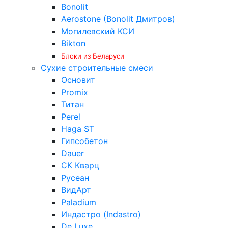
Bonolit
Aerostone (Bonolit Дмитров)
Могилевский КСИ
Bikton
Блоки из Беларуси
Сухие строительные смеси
Основит
Promix
Титан
Perel
Haga ST
Гипсобетон
Dauer
СК Кварц
Русеан
ВидАрт
Paladium
Индастро (Indastro)
De Luxe