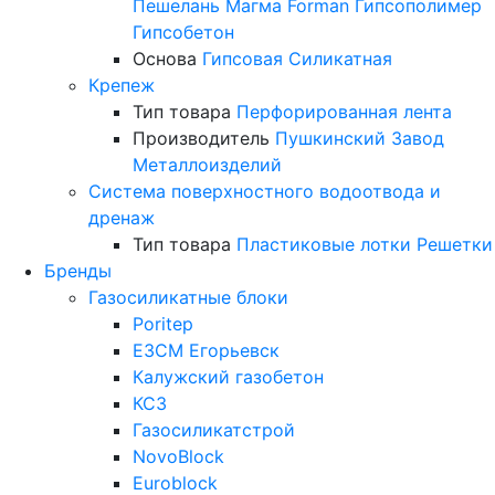
Пешелань
Магма
Forman
Гипсополимер
Гипсобетон
Основа
Гипсовая
Силикатная
Крепеж
Тип товара
Перфорированная лента
Производитель
Пушкинский Завод
Металлоизделий
Система поверхностного водоотвода и
дренаж
Тип товара
Пластиковые лотки
Решетки
Бренды
Газосиликатные блоки
Poritep
ЕЗСМ Егорьевск
Калужский газобетон
КСЗ
Газосиликатстрой
NovoBlock
Euroblock