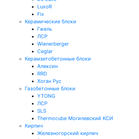
LuxoR
Fix
Керамические блоки
Гжель
ЛСР
Wienerberger
Ceglar
Керамзитобетонные блоки
Алексин
RRD
Хоган Рус
Газобетонные блоки
YTONG
ЛСР
SLS
Thermocube
Могилевский КСИ
Кирпич
Железногорский кирпич