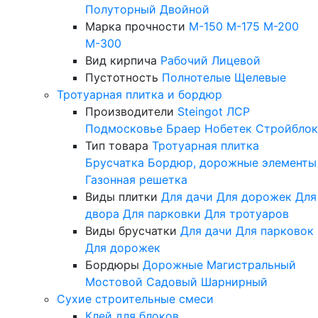
Полуторный
Двойной
Марка прочности
М-150
М-175
М-200
М-300
Вид кирпича
Рабочий
Лицевой
Пустотность
Полнотелые
Щелевые
Тротуарная плитка и бордюр
Производители
Steingot
ЛСР
Подмосковье
Браер
Нобетек
Стройблок
Тип товара
Тротуарная плитка
Брусчатка
Бордюр, дорожные элементы
Газонная решетка
Виды плитки
Для дачи
Для дорожек
Для
двора
Для парковки
Для тротуаров
Виды брусчатки
Для дачи
Для парковок
Для дорожек
Бордюры
Дорожные
Магистральный
Мостовой
Садовый
Шарнирный
Сухие строительные смеси
Клей для блоков