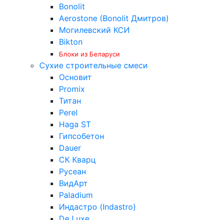
Bonolit
Aerostone (Bonolit Дмитров)
Могилевский КСИ
Bikton
Блоки из Беларуси
Сухие строительные смеси
Основит
Promix
Титан
Perel
Haga ST
Гипсобетон
Dauer
СК Кварц
Русеан
ВидАрт
Paladium
Индастро (Indastro)
De Luxe