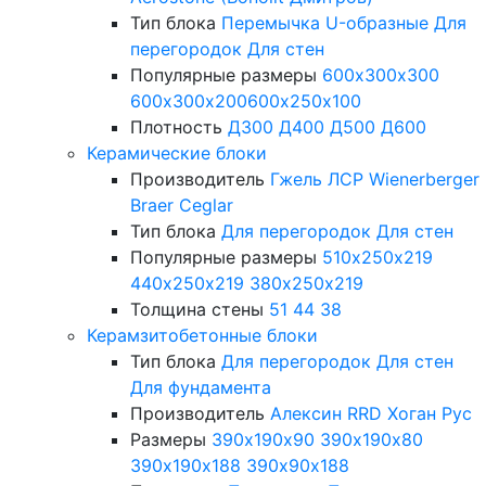
Тип блока
Перемычка
U-образные
Для
перегородок
Для стен
Популярные размеры
600х300х300
600х300х200
600х250х100
Плотность
Д300
Д400
Д500
Д600
Керамические блоки
Производитель
Гжель
ЛСР
Wienerberger
Braer
Ceglar
Тип блока
Для перегородок
Для стен
Популярные размеры
510х250х219
440х250х219
380х250х219
Толщина стены
51
44
38
Керамзитобетонные блоки
Тип блока
Для перегородок
Для стен
Для фундамента
Производитель
Алексин
RRD
Хоган Рус
Размеры
390х190х90
390х190х80
390х190х188
390х90х188