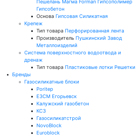
Пешелань
Магма
Forman
Гипсополимер
Гипсобетон
Основа
Гипсовая
Силикатная
Крепеж
Тип товара
Перфорированная лента
Производитель
Пушкинский Завод
Металлоизделий
Система поверхностного водоотвода и
дренаж
Тип товара
Пластиковые лотки
Решетки
Бренды
Газосиликатные блоки
Poritep
ЕЗСМ Егорьевск
Калужский газобетон
КСЗ
Газосиликатстрой
NovoBlock
Euroblock