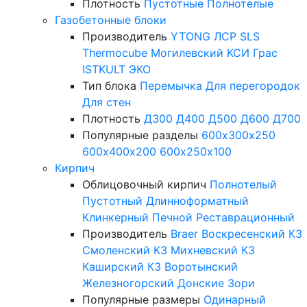
Плотность
Пустотные
Полнотелые
Газобетонные блоки
Производитель
YTONG
ЛСР
SLS
Thermocube
Могилевский КСИ
Грас
ISTKULT
ЭКО
Тип блока
Перемычка
Для перегородок
Для стен
Плотность
Д300
Д400
Д500
Д600
Д700
Популярные разделы
600х300х250
600х400х200
600х250х100
Кирпич
Облицовочный кирпич
Полнотелый
Пустотный
Длинноформатный
Клинкерный
Печной
Реставрационный
Производитель
Braer
Воскресенский КЗ
Смоленский КЗ
Михневский КЗ
Каширский КЗ
Воротынский
Железногорский
Донские Зори
Популярные размеры
Одинарный