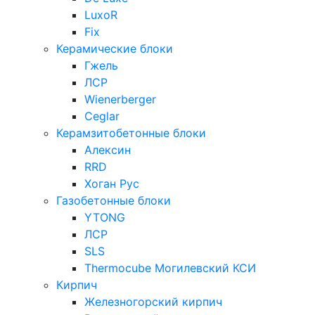
LuxoR
Fix
Керамические блоки
Гжель
ЛСР
Wienerberger
Ceglar
Керамзитобетонные блоки
Алексин
RRD
Хоган Рус
Газобетонные блоки
YTONG
ЛСР
SLS
Thermocube
Могилевский КСИ
Кирпич
Железногорский кирпич