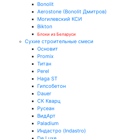
Bonolit
Aerostone (Bonolit Дмитров)
Могилевский КСИ
Bikton
Блоки из Беларуси
Сухие строительные смеси
Основит
Promix
Титан
Perel
Haga ST
Гипсобетон
Dauer
СК Кварц
Русеан
ВидАрт
Paladium
Индастро (Indastro)
De Luxe