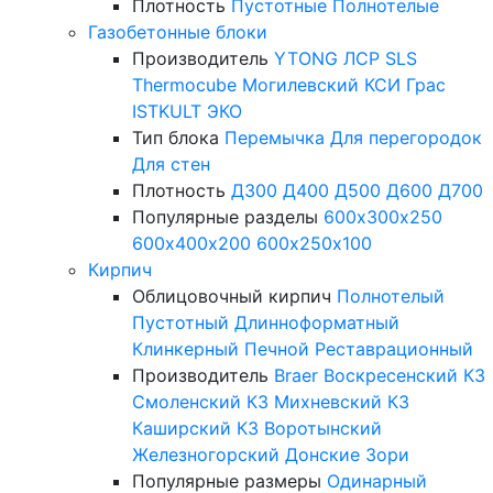
Плотность
Пустотные
Полнотелые
Газобетонные блоки
Производитель
YTONG
ЛСР
SLS
Thermocube
Могилевский КСИ
Грас
ISTKULT
ЭКО
Тип блока
Перемычка
Для перегородок
Для стен
Плотность
Д300
Д400
Д500
Д600
Д700
Популярные разделы
600х300х250
600х400х200
600х250х100
Кирпич
Облицовочный кирпич
Полнотелый
Пустотный
Длинноформатный
Клинкерный
Печной
Реставрационный
Производитель
Braer
Воскресенский КЗ
Смоленский КЗ
Михневский КЗ
Каширский КЗ
Воротынский
Железногорский
Донские Зори
Популярные размеры
Одинарный