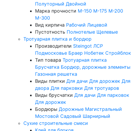
Полуторный
Двойной
Марка прочности
М-150
М-175
М-200
М-300
Вид кирпича
Рабочий
Лицевой
Пустотность
Полнотелые
Щелевые
Тротуарная плитка и бордюр
Производители
Steingot
ЛСР
Подмосковье
Браер
Нобетек
Стройблок
Тип товара
Тротуарная плитка
Брусчатка
Бордюр, дорожные элементы
Газонная решетка
Виды плитки
Для дачи
Для дорожек
Для
двора
Для парковки
Для тротуаров
Виды брусчатки
Для дачи
Для парковок
Для дорожек
Бордюры
Дорожные
Магистральный
Мостовой
Садовый
Шарнирный
Сухие строительные смеси
Клей для блоков