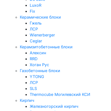
LuxoR
Fix
Керамические блоки
Гжель
ЛСР
Wienerberger
Ceglar
Керамзитобетонные блоки
Алексин
RRD
Хоган Рус
Газобетонные блоки
YTONG
ЛСР
SLS
Thermocube
Могилевский КСИ
Кирпич
Железногорский кирпич