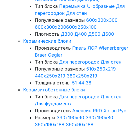
Тип блока
Перемычка
U-образные
Для
перегородок
Для стен
Популярные размеры
600х300х300
600х300х200
600х250х100
Плотность
Д300
Д400
Д500
Д600
Керамические блоки
Производитель
Гжель
ЛСР
Wienerberger
Braer
Ceglar
Тип блока
Для перегородок
Для стен
Популярные размеры
510х250х219
440х250х219
380х250х219
Толщина стены
51
44
38
Керамзитобетонные блоки
Тип блока
Для перегородок
Для стен
Для фундамента
Производитель
Алексин
RRD
Хоган Рус
Размеры
390х190х90
390х190х80
390х190х188
390х90х188