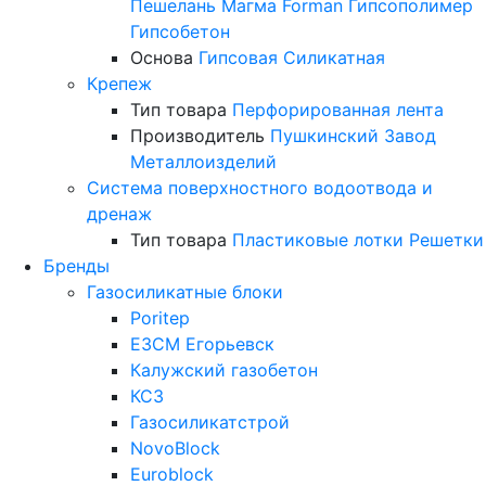
Пешелань
Магма
Forman
Гипсополимер
Гипсобетон
Основа
Гипсовая
Силикатная
Крепеж
Тип товара
Перфорированная лента
Производитель
Пушкинский Завод
Металлоизделий
Система поверхностного водоотвода и
дренаж
Тип товара
Пластиковые лотки
Решетки
Бренды
Газосиликатные блоки
Poritep
ЕЗСМ Егорьевск
Калужский газобетон
КСЗ
Газосиликатстрой
NovoBlock
Euroblock