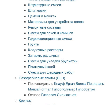
Штукатурные смеси
Шпатлевки
Цемент в мешках
Материалы для устройства полов
Ремонтные составы
Смеси для печей и каминов
Гидроизоляционные смеси
Грунты
Кладочные растворы
Затирки, расшивки
Смеси для укладки брусчатки
Плиточный клей
Смеси для фасадных работ
Пазогребневые плиты (ПГП)
Производитель
Кнауф
Ергач
Волма
Пешелань
Магма
Forman
Гипсополимер
Гипсобетон
Основа
Гипсовая
Силикатная
Крепеж