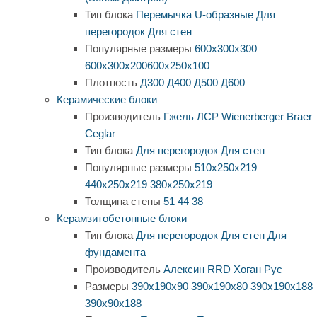
Тип блока
Перемычка
U-образные
Для
перегородок
Для стен
Популярные размеры
600х300х300
600х300х200
600х250х100
Плотность
Д300
Д400
Д500
Д600
Керамические блоки
Производитель
Гжель
ЛСР
Wienerberger
Braer
Ceglar
Тип блока
Для перегородок
Для стен
Популярные размеры
510х250х219
440х250х219
380х250х219
Толщина стены
51
44
38
Керамзитобетонные блоки
Тип блока
Для перегородок
Для стен
Для
фундамента
Производитель
Алексин
RRD
Хоган Рус
Размеры
390х190х90
390х190х80
390х190х188
390х90х188