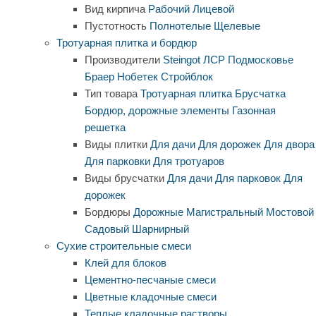
Вид кирпича
Рабочий
Лицевой
Пустотность
Полнотелые
Щелевые
Тротуарная плитка и бордюр
Производители
Steingot
ЛСР
Подмосковье
Браер
Нобетек
Стройблок
Тип товара
Тротуарная плитка
Брусчатка
Бордюр, дорожные элементы
Газонная
решетка
Виды плитки
Для дачи
Для дорожек
Для двора
Для парковки
Для тротуаров
Виды брусчатки
Для дачи
Для парковок
Для
дорожек
Бордюры
Дорожные
Магистральный
Мостовой
Садовый
Шарнирный
Сухие строительные смеси
Клей для блоков
Цементно-песчаные смеси
Цветные кладочные смеси
Теплые кладочные растворы