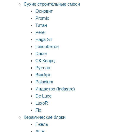
Сухие строительные смеси
Основит
Promix
Титан
Perel
Haga ST
Гипсобетон
Dauer
СК Кварц
Русеан
ВидАрт
Paladium
Индастро (Indastro)
De Luxe
LuxoR
Fix
Керамические блоки
Гжель
ЛСР