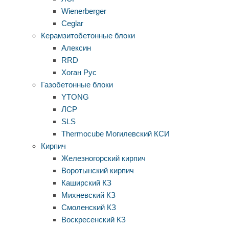
Wienerberger
Ceglar
Керамзитобетонные блоки
Алексин
RRD
Хоган Рус
Газобетонные блоки
YTONG
ЛСР
SLS
Thermocube
Могилевский КСИ
Кирпич
Железногорский кирпич
Воротынский кирпич
Каширский КЗ
Михневский КЗ
Смоленский КЗ
Воскресенский КЗ