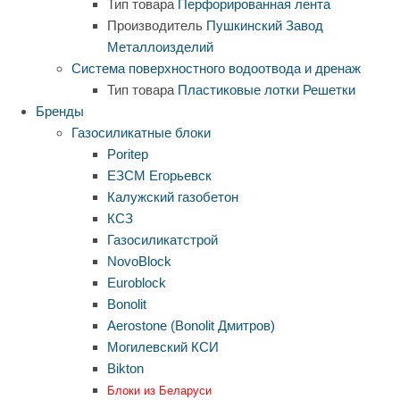
Тип товара
Перфорированная лента
Производитель
Пушкинский Завод
Металлоизделий
Система поверхностного водоотвода и дренаж
Тип товара
Пластиковые лотки
Решетки
Бренды
Газосиликатные блоки
Poritep
ЕЗСМ Егорьевск
Калужский газобетон
КСЗ
Газосиликатстрой
NovoBlock
Euroblock
Bonolit
Aerostone (Bonolit Дмитров)
Могилевский КСИ
Bikton
Блоки из Беларуси