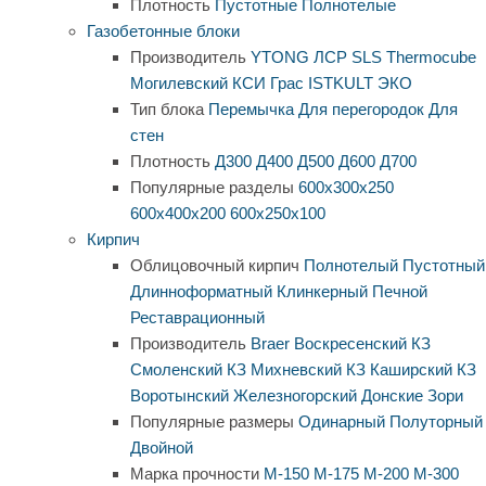
Плотность
Пустотные
Полнотелые
Газобетонные блоки
Производитель
YTONG
ЛСР
SLS
Thermocube
Могилевский КСИ
Грас
ISTKULT
ЭКО
Тип блока
Перемычка
Для перегородок
Для
стен
Плотность
Д300
Д400
Д500
Д600
Д700
Популярные разделы
600х300х250
600х400х200
600х250х100
Кирпич
Облицовочный кирпич
Полнотелый
Пустотный
Длинноформатный
Клинкерный
Печной
Реставрационный
Производитель
Braer
Воскресенский КЗ
Смоленский КЗ
Михневский КЗ
Каширский КЗ
Воротынский
Железногорский
Донские Зори
Популярные размеры
Одинарный
Полуторный
Двойной
Марка прочности
М-150
М-175
М-200
М-300