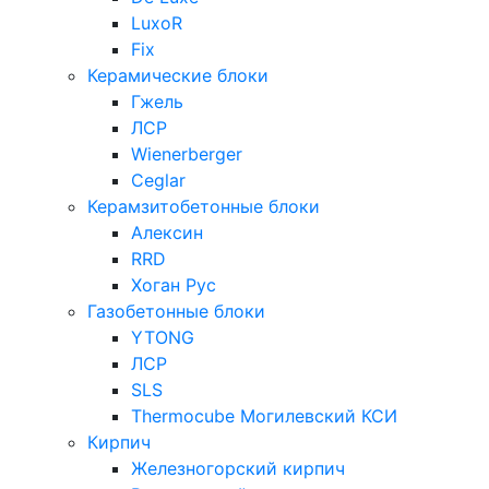
LuxoR
Fix
Керамические блоки
Гжель
ЛСР
Wienerberger
Ceglar
Керамзитобетонные блоки
Алексин
RRD
Хоган Рус
Газобетонные блоки
YTONG
ЛСР
SLS
Thermocube
Могилевский КСИ
Кирпич
Железногорский кирпич