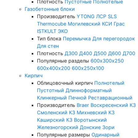
Плотность
Пустотные
Полнотелые
Газобетонные блоки
Производитель
YTONG
ЛСР
SLS
Thermocube
Могилевский КСИ
Грас
ISTKULT
ЭКО
Тип блока
Перемычка
Для перегородок
Для стен
Плотность
Д300
Д400
Д500
Д600
Д700
Популярные разделы
600х300х250
600х400х200
600х250х100
Кирпич
Облицовочный кирпич
Полнотелый
Пустотный
Длинноформатный
Клинкерный
Печной
Реставрационный
Производитель
Braer
Воскресенский КЗ
Смоленский КЗ
Михневский КЗ
Каширский КЗ
Воротынский
Железногорский
Донские Зори
Популярные размеры
Одинарный