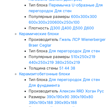
Тип блока
Перемычка
U-образные
Для
перегородок
Для стен
Популярные размеры
600х300х300
600х300х200
600х250х100
Плотность
Д300
Д400
Д500
Д600
Керамические блоки
Производитель
Гжель
ЛСР
Wienerberger
Braer
Ceglar
Тип блока
Для перегородок
Для стен
Популярные размеры
510х250х219
440х250х219
380х250х219
Толщина стены
51
44
38
Керамзитобетонные блоки
Тип блока
Для перегородок
Для стен
Для фундамента
Производитель
Алексин
RRD
Хоган Рус
Размеры
390х190х90
390х190х80
390х190х188
390х90х188