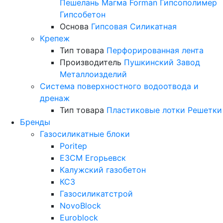
Пешелань
Магма
Forman
Гипсополимер
Гипсобетон
Основа
Гипсовая
Силикатная
Крепеж
Тип товара
Перфорированная лента
Производитель
Пушкинский Завод
Металлоизделий
Система поверхностного водоотвода и
дренаж
Тип товара
Пластиковые лотки
Решетки
Бренды
Газосиликатные блоки
Poritep
ЕЗСМ Егорьевск
Калужский газобетон
КСЗ
Газосиликатстрой
NovoBlock
Euroblock