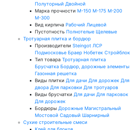
Полуторный
Двойной
Марка прочности
М-150
М-175
М-200
М-300
Вид кирпича
Рабочий
Лицевой
Пустотность
Полнотелые
Щелевые
Тротуарная плитка и бордюр
Производители
Steingot
ЛСР
Подмосковье
Браер
Нобетек
Стройблок
Тип товара
Тротуарная плитка
Брусчатка
Бордюр, дорожные элементы
Газонная решетка
Виды плитки
Для дачи
Для дорожек
Для
двора
Для парковки
Для тротуаров
Виды брусчатки
Для дачи
Для парковок
Для дорожек
Бордюры
Дорожные
Магистральный
Мостовой
Садовый
Шарнирный
Сухие строительные смеси
Клей для блоков