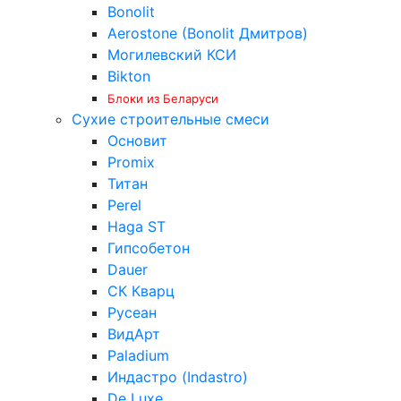
Bonolit
Aerostone (Bonolit Дмитров)
Могилевский КСИ
Bikton
Блоки из Беларуси
Сухие строительные смеси
Основит
Promix
Титан
Perel
Haga ST
Гипсобетон
Dauer
СК Кварц
Русеан
ВидАрт
Paladium
Индастро (Indastro)
De Luxe