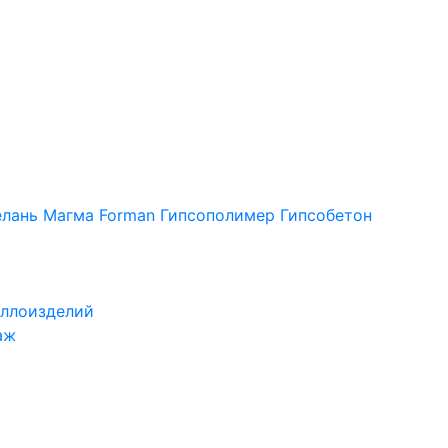
лань
Магма
Forman
Гипсополимер
Гипсобетон
ллоизделий
аж