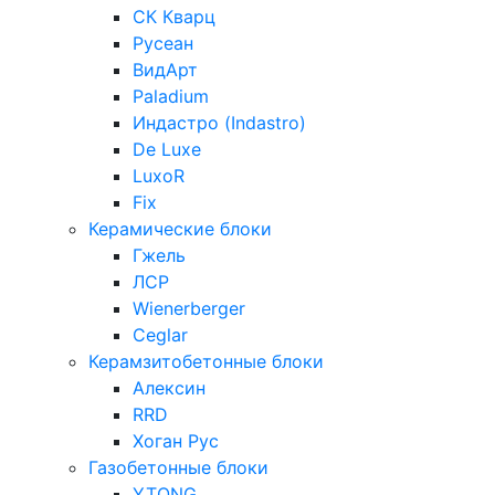
СК Кварц
Русеан
ВидАрт
Paladium
Индастро (Indastro)
De Luxe
LuxoR
Fix
Керамические блоки
Гжель
ЛСР
Wienerberger
Ceglar
Керамзитобетонные блоки
Алексин
RRD
Хоган Рус
Газобетонные блоки
YTONG