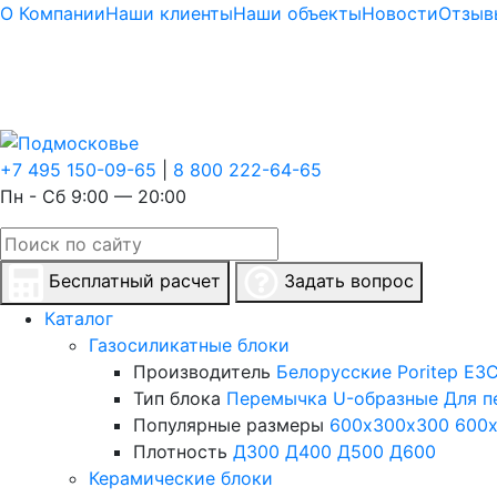
О Компании
Наши клиенты
Наши объекты
Новости
Отзыв
+7 495 150-09-65
|
8 800 222-64-65
Пн - Сб 9:00 — 20:00
Бесплатный расчет
Задать вопрос
Каталог
Газосиликатные блоки
Производитель
Белорусские
Poritep
ЕЗС
Тип блока
Перемычка
U-образные
Для п
Популярные размеры
600х300х300
600
Плотность
Д300
Д400
Д500
Д600
Керамические блоки