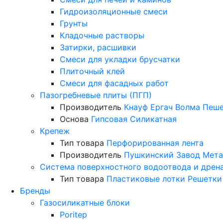
Гидроизоляционные смеси
Грунты
Кладочные растворы
Затирки, расшивки
Смеси для укладки брусчатки
Плиточный клей
Смеси для фасадных работ
Пазогребневые плиты (ПГП)
Производитель
Кнауф
Ергач
Волма
Пеше
Основа
Гипсовая
Силикатная
Крепеж
Тип товара
Перфорированная лента
Производитель
Пушкинский Завод Мета
Система поверхностного водоотвода и дрен
Тип товара
Пластиковые лотки
Решетки
Бренды
Газосиликатные блоки
Poritep