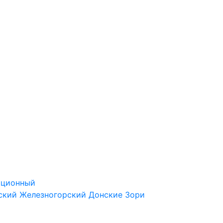
ационный
ский
Железногорский
Донские Зори