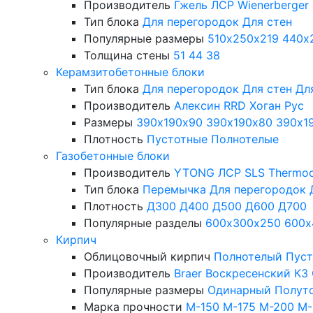
Производитель
Гжель
ЛСР
Wienerberger
Тип блока
Для перегородок
Для стен
Популярные размеры
510х250х219
440х
Толщина стены
51
44
38
Керамзитобетонные блоки
Тип блока
Для перегородок
Для стен
Дл
Производитель
Алексин
RRD
Хоган Рус
Размеры
390х190х90
390х190х80
390х1
Плотность
Пустотные
Полнотелые
Газобетонные блоки
Производитель
YTONG
ЛСР
SLS
Thermo
Тип блока
Перемычка
Для перегородок
Плотность
Д300
Д400
Д500
Д600
Д700
Популярные разделы
600х300х250
600х
Кирпич
Облицовочный кирпич
Полнотелый
Пус
Производитель
Braer
Воскресенский КЗ
Популярные размеры
Одинарный
Полут
Марка прочности
М-150
М-175
М-200
М-