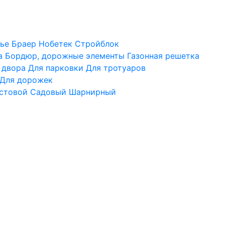
ье
Браер
Нобетек
Стройблок
а
Бордюр, дорожные элементы
Газонная решетка
 двора
Для парковки
Для тротуаров
Для дорожек
стовой
Садовый
Шарнирный