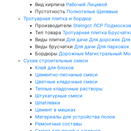
Вид кирпича
Рабочий
Лицевой
Пустотность
Полнотелые
Щелевые
Тротуарная плитка и бордюр
Производители
Steingot
ЛСР
Подмосков
Тип товара
Тротуарная плитка
Брусчатк
Виды плитки
Для дачи
Для дорожек
Для
Виды брусчатки
Для дачи
Для парковок
Бордюры
Дорожные
Магистральный
Мо
Сухие строительные смеси
Клей для блоков
Цементно-песчаные смеси
Цветные кладочные смеси
Теплые кладочные растворы
Штукатурные смеси
Шпатлевки
Цемент в мешках
Материалы для устройства полов
Ремонтные составы
Смеси для печей и каминов