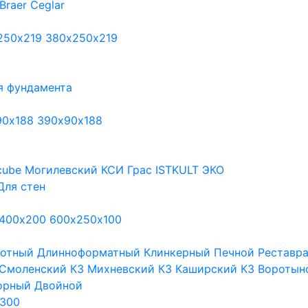
Braer
Ceglar
250х219
380х250х219
я фундамента
90х188
390х90х188
cube
Могилевский КСИ
Грас
ISTKULT
ЭКО
Для стен
400х200
600х250х100
тотный
Длинноформатный
Клинкерный
Печной
Реставр
Смоленский КЗ
Михневский КЗ
Каширский КЗ
Воротын
орный
Двойной
300