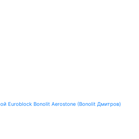
рой
Euroblock
Bonolit
Aerostone (Bonolit Дмитров)