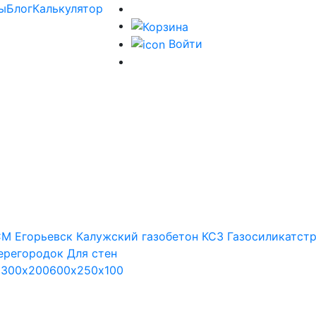
ы
Блог
Калькулятор
Войти
М Егорьевск
Калужский газобетон
КСЗ
Газосиликатст
ерегородок
Для стен
х300х200
600х250х100