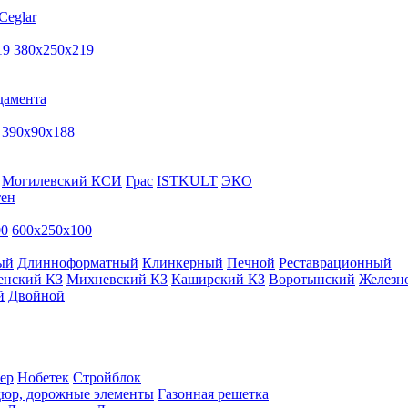
Ceglar
19
380х250х219
дамента
390х90х188
Могилевский КСИ
Грас
ISTKULT
ЭКО
тен
00
600х250х100
ый
Длинноформатный
Клинкерный
Печной
Реставрационный
енский КЗ
Михневский КЗ
Каширский КЗ
Воротынский
Железн
й
Двойной
ер
Нобетек
Стройблок
дюр, дорожные элементы
Газонная решетка