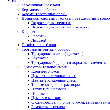
Каталог
Газосиликатные блоки
Керамические блоки
Керамзитобетонные блоки
Дренажная система участка и поверхностный водоо
Водоотводные решетки
Водоотводные пластиковые лотки
Кирпич
Рабочий
Лицевой
Газобетонные блоки
Тротуарная плитка и бордюр
Тротуарная плитка (брусчатка)
Брусчатка
Тротуарные бордюры и дорожные элементы
Сухие строительные смеси
Клей для блоков
Цементно-песчаные смеси
Цветные кладочные смеси
Теплые кладочные растворы
Штукатурные смеси
Шпатлевка
Цемент в мешках
Сухие смеси для полов: стяжка, выравнивани
Ремонтные составы