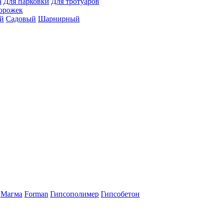
а
Для парковки
Для тротуаров
орожек
й
Садовый
Шарнирный
Магма
Forman
Гипсополимер
Гипсобетон