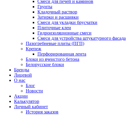
Смеси для печей и каминов
Грунты
Кладочный раствор
Затирки и расшивки
Смеси для укладки брусчатки
Плиточные клеи
Гидроизоляционные смеси
Смеси для устройства штукатурного фасада
Пазогребневые плиты (ПГП)
Крепеж
Перфорированная лента
Блоки из ячеистого бетона
Белорусские блоки
Бренды
Лицевой
О нас
Блог
Новости
Акции
Калькулятор
Личный кабинет
История заказов