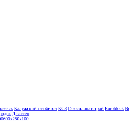
рьевск
Калужский газобетон
КСЗ
Газосиликатстрой
Euroblock
Bo
родок
Для стен
00
600х250х100