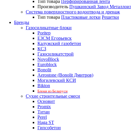
Тип товара
Перфорированная лента
Производитель
Пушкинский Завод Металлои
Система поверхностного водоотвода и дренаж
Тип товара
Пластиковые лотки
Решетки
Бренды
Газосиликатные блоки
Poritep
ЕЗСМ Егорьевск
Калужский газобетон
КСЗ
Газосиликатстрой
NovoBlock
Euroblock
Bonolit
Aerostone (Bonolit Дмитров)
Могилевский КСИ
Bikton
Блоки из Беларуси
Сухие строительные смеси
Основит
Promix
Титан
Perel
Haga ST
Гипсобетон