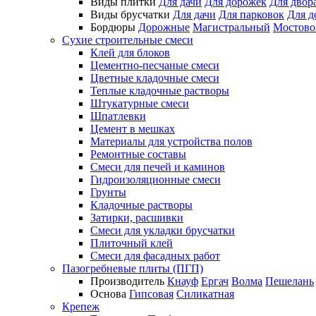
Виды плитки
Для дачи
Для дорожек
Для двор
Виды брусчатки
Для дачи
Для парковок
Для д
Бордюры
Дорожные
Магистральный
Мостово
Сухие строительные смеси
Клей для блоков
Цементно-песчаные смеси
Цветные кладочные смеси
Теплые кладочные растворы
Штукатурные смеси
Шпатлевки
Цемент в мешках
Материалы для устройства полов
Ремонтные составы
Смеси для печей и каминов
Гидроизоляционные смеси
Грунты
Кладочные растворы
Затирки, расшивки
Смеси для укладки брусчатки
Плиточный клей
Смеси для фасадных работ
Пазогребневые плиты (ПГП)
Производитель
Кнауф
Ергач
Волма
Пешелань
Основа
Гипсовая
Силикатная
Крепеж