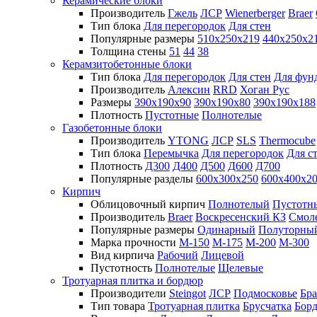
Керамические блоки
Производитель
Гжель
ЛСР
Wienerberger
Braer
Тип блока
Для перегородок
Для стен
Популярные размеры
510х250х219
440х250х2
Толщина стены
51
44
38
Керамзитобетонные блоки
Тип блока
Для перегородок
Для стен
Для фун
Производитель
Алексин
RRD
Хоган Рус
Размеры
390х190х90
390х190х80
390х190х188
Плотность
Пустотные
Полнотелые
Газобетонные блоки
Производитель
YTONG
ЛСР
SLS
Thermocube
Тип блока
Перемычка
Для перегородок
Для с
Плотность
Д300
Д400
Д500
Д600
Д700
Популярные разделы
600х300х250
600х400х2
Кирпич
Облицовочный кирпич
Полнотелый
Пустотн
Производитель
Braer
Воскресенский КЗ
Смол
Популярные размеры
Одинарный
Полуторны
Марка прочности
М-150
М-175
М-200
М-300
Вид кирпича
Рабочий
Лицевой
Пустотность
Полнотелые
Щелевые
Тротуарная плитка и бордюр
Производители
Steingot
ЛСР
Подмосковье
Бра
Тип товара
Тротуарная плитка
Брусчатка
Бор