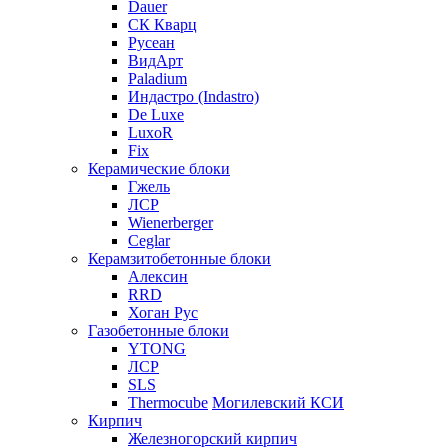
Dauer
СК Кварц
Русеан
ВидАрт
Paladium
Индастро (Indastro)
De Luxe
LuxoR
Fix
Керамические блоки
Гжель
ЛСР
Wienerberger
Ceglar
Керамзитобетонные блоки
Алексин
RRD
Хоган Рус
Газобетонные блоки
YTONG
ЛСР
SLS
Thermocube
Могилевский КСИ
Кирпич
Железногорский кирпич