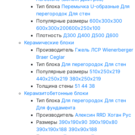
Тип блока
Перемычка
U-образные
Для
перегородок
Для стен
Популярные размеры
600х300х300
600х300х200
600х250х100
Плотность
Д300
Д400
Д500
Д600
Керамические блоки
Производитель
Гжель
ЛСР
Wienerberger
Braer
Ceglar
Тип блока
Для перегородок
Для стен
Популярные размеры
510х250х219
440х250х219
380х250х219
Толщина стены
51
44
38
Керамзитобетонные блоки
Тип блока
Для перегородок
Для стен
Для фундамента
Производитель
Алексин
RRD
Хоган Рус
Размеры
390х190х90
390х190х80
390х190х188
390х90х188