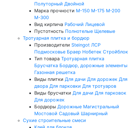
Полуторный
Двойной
Марка прочности
М-150
М-175
М-200
М-300
Вид кирпича
Рабочий
Лицевой
Пустотность
Полнотелые
Щелевые
Тротуарная плитка и бордюр
Производители
Steingot
ЛСР
Подмосковье
Браер
Нобетек
Стройблок
Тип товара
Тротуарная плитка
Брусчатка
Бордюр, дорожные элементы
Газонная решетка
Виды плитки
Для дачи
Для дорожек
Для
двора
Для парковки
Для тротуаров
Виды брусчатки
Для дачи
Для парковок
Для дорожек
Бордюры
Дорожные
Магистральный
Мостовой
Садовый
Шарнирный
Сухие строительные смеси
Клей для блоков