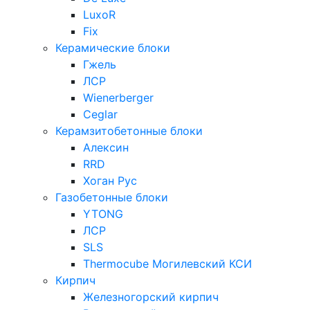
LuxoR
Fix
Керамические блоки
Гжель
ЛСР
Wienerberger
Ceglar
Керамзитобетонные блоки
Алексин
RRD
Хоган Рус
Газобетонные блоки
YTONG
ЛСР
SLS
Thermocube
Могилевский КСИ
Кирпич
Железногорский кирпич