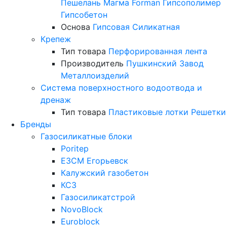
Пешелань
Магма
Forman
Гипсополимер
Гипсобетон
Основа
Гипсовая
Силикатная
Крепеж
Тип товара
Перфорированная лента
Производитель
Пушкинский Завод
Металлоизделий
Система поверхностного водоотвода и
дренаж
Тип товара
Пластиковые лотки
Решетки
Бренды
Газосиликатные блоки
Poritep
ЕЗСМ Егорьевск
Калужский газобетон
КСЗ
Газосиликатстрой
NovoBlock
Euroblock