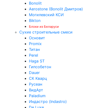
Bonolit
Aerostone (Bonolit Дмитров)
Могилевский КСИ
Bikton
Блоки из Беларуси
Сухие строительные смеси
Основит
Promix
Титан
Perel
Haga ST
Гипсобетон
Dauer
СК Кварц
Русеан
ВидАрт
Paladium
Индастро (Indastro)
De Luxe