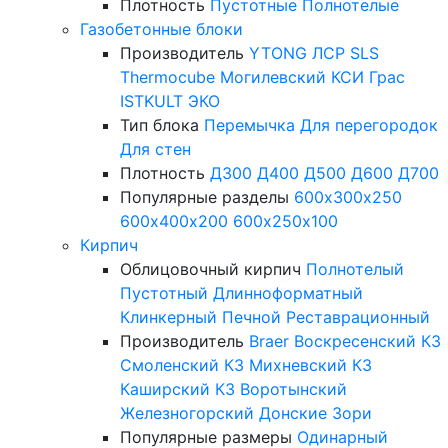
Плотность
Пустотные
Полнотелые
Газобетонные блоки
Производитель
YTONG
ЛСР
SLS
Thermocube
Могилевский КСИ
Грас
ISTKULT
ЭКО
Тип блока
Перемычка
Для перегородок
Для стен
Плотность
Д300
Д400
Д500
Д600
Д700
Популярные разделы
600х300х250
600х400х200
600х250х100
Кирпич
Облицовочный кирпич
Полнотелый
Пустотный
Длинноформатный
Клинкерный
Печной
Реставрационный
Производитель
Braer
Воскресенский КЗ
Смоленский КЗ
Михневский КЗ
Каширский КЗ
Воротынский
Железногорский
Донские Зори
Популярные размеры
Одинарный