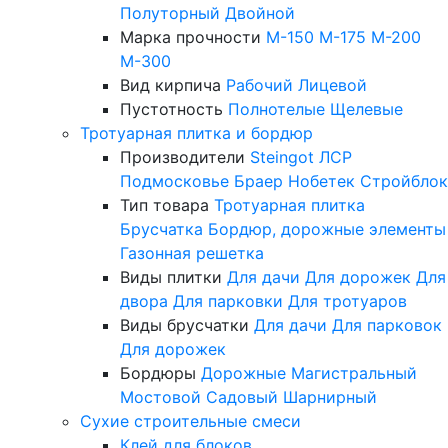
Полуторный
Двойной
Марка прочности
М-150
М-175
М-200
М-300
Вид кирпича
Рабочий
Лицевой
Пустотность
Полнотелые
Щелевые
Тротуарная плитка и бордюр
Производители
Steingot
ЛСР
Подмосковье
Браер
Нобетек
Стройблок
Тип товара
Тротуарная плитка
Брусчатка
Бордюр, дорожные элементы
Газонная решетка
Виды плитки
Для дачи
Для дорожек
Для
двора
Для парковки
Для тротуаров
Виды брусчатки
Для дачи
Для парковок
Для дорожек
Бордюры
Дорожные
Магистральный
Мостовой
Садовый
Шарнирный
Сухие строительные смеси
Клей для блоков