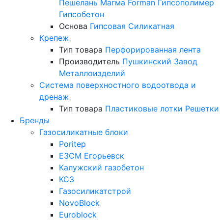
Пешелань
Магма
Forman
Гипсополимер
Гипсобетон
Основа
Гипсовая
Силикатная
Крепеж
Тип товара
Перфорированная лента
Производитель
Пушкинский Завод
Металлоизделий
Система поверхностного водоотвода и
дренаж
Тип товара
Пластиковые лотки
Решетки
Бренды
Газосиликатные блоки
Poritep
ЕЗСМ Егорьевск
Калужский газобетон
КСЗ
Газосиликатстрой
NovoBlock
Euroblock