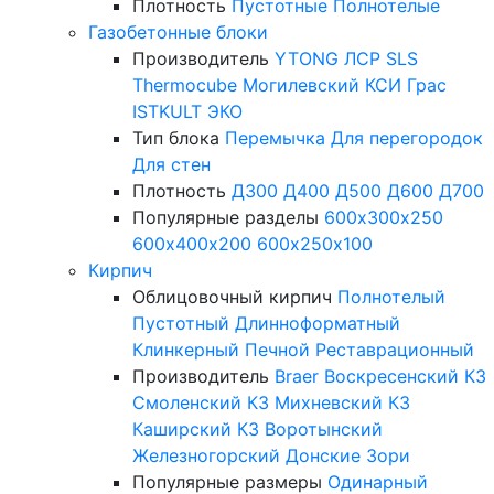
Плотность
Пустотные
Полнотелые
Газобетонные блоки
Производитель
YTONG
ЛСР
SLS
Thermocube
Могилевский КСИ
Грас
ISTKULT
ЭКО
Тип блока
Перемычка
Для перегородок
Для стен
Плотность
Д300
Д400
Д500
Д600
Д700
Популярные разделы
600х300х250
600х400х200
600х250х100
Кирпич
Облицовочный кирпич
Полнотелый
Пустотный
Длинноформатный
Клинкерный
Печной
Реставрационный
Производитель
Braer
Воскресенский КЗ
Смоленский КЗ
Михневский КЗ
Каширский КЗ
Воротынский
Железногорский
Донские Зори
Популярные размеры
Одинарный