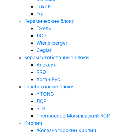
LuxoR
Fix
Керамические блоки
Гжель
ЛСР
Wienerberger
Ceglar
Керамзитобетонные блоки
Алексин
RRD
Хоган Рус
Газобетонные блоки
YTONG
ЛСР
SLS
Thermocube
Могилевский КСИ
Кирпич
Железногорский кирпич