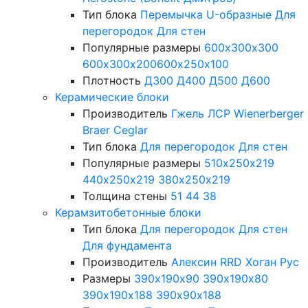
Тип блока
Перемычка
U-образные
Для
перегородок
Для стен
Популярные размеры
600х300х300
600х300х200
600х250х100
Плотность
Д300
Д400
Д500
Д600
Керамические блоки
Производитель
Гжель
ЛСР
Wienerberger
Braer
Ceglar
Тип блока
Для перегородок
Для стен
Популярные размеры
510х250х219
440х250х219
380х250х219
Толщина стены
51
44
38
Керамзитобетонные блоки
Тип блока
Для перегородок
Для стен
Для фундамента
Производитель
Алексин
RRD
Хоган Рус
Размеры
390х190х90
390х190х80
390х190х188
390х90х188