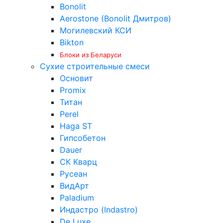
Bonolit
Aerostone (Bonolit Дмитров)
Могилевский КСИ
Bikton
Блоки из Беларуси
Сухие строительные смеси
Основит
Promix
Титан
Perel
Haga ST
Гипсобетон
Dauer
СК Кварц
Русеан
ВидАрт
Paladium
Индастро (Indastro)
De Luxe